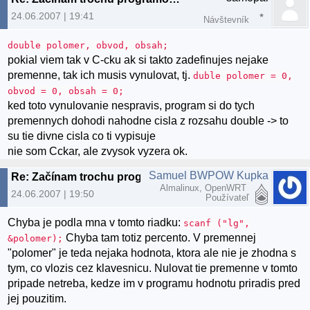
24.06.2007 | 19:41
Návštevník
double polomer, obvod, obsah;
pokial viem tak v C-cku ak si takto zadefinujes nejake
premenne, tak ich musis vynulovat, tj.
duble polomer = 0,
obvod = 0, obsah = 0;
ked toto vynulovanie nespravis, program si do tych
premennych dohodi nahodne cisla z rozsahu double -> to
su tie divne cisla co ti vypisuje
nie som Cckar, ale zvysok vyzera ok.
Samuel BWPOW Kupka
Re: Začínam trochu programovať...
Almalinux, OpenWRT
24.06.2007 | 19:50
Používateľ
Chyba je podla mna v tomto riadku:
scanf ("lg",
Chyba tam totiz percento. V premennej
&polomer);
"polomer" je teda nejaka hodnota, ktora ale nie je zhodna s
tym, co vlozis cez klavesnicu. Nulovat tie premenne v tomto
pripade netreba, kedze im v programu hodnotu priradis pred
jej pouzitim.