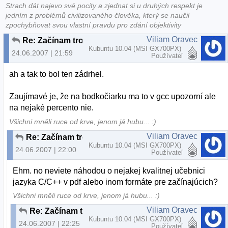
Strach dát najevo své pocity a zjednat si u druhých respekt je
jedním z problémů civilizovaného člověka, který se naučil
zpochybňovat svou vlastní pravdu pro zdání objektivity
Viliam Oravec
Re: Začínam trochu programovať...
Kubuntu 10.04 (MSI GX700PX)
24.06.2007 | 21:59
Používateľ
ah a tak to bol ten zádrhel.
Zaujímavé je, že na bodkočiarku ma to v gcc upozorní ale
na nejaké percento nie.
Všichni mněli ruce od krve, jenom já hubu... :)
Viliam Oravec
Re: Začínam trochu programovať...
Kubuntu 10.04 (MSI GX700PX)
24.06.2007 | 22:00
Používateľ
Ehm. no neviete náhodou o nejakej kvalitnej učebnici
jazyka C/C++ v pdf alebo inom formáte pre začínajúcich?
Všichni mněli ruce od krve, jenom já hubu... :)
Viliam Oravec
Re: Začínam trochu programovať...
Kubuntu 10.04 (MSI GX700PX)
24.06.2007 | 22:25
Používateľ