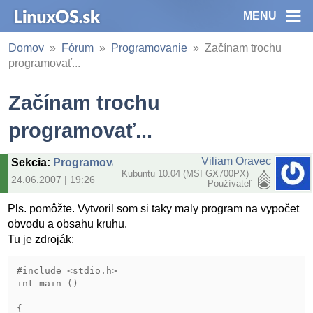
MENU
Domov
Fórum
Programovanie
Začínam trochu
programovať...
Začínam trochu
programovať...
Viliam Oravec
Sekcia
:
Programovanie
Kubuntu 10.04 (MSI GX700PX)
24.06.2007 | 19:26
Používateľ
Pls. pomôžte. Vytvoril som si taky maly program na vypočet
obvodu a obsahu kruhu.
Tu je zdroják:
#include <stdio.h>

int main ()

{
