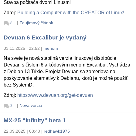
Stavba počítača dvomi Linusmi
Zdroj:
Building a Computer with the CREATOR of Linux!
|
Zaujímavý článok
8
Devuan 6 Excalibur je vydaný
03.11.2025 | 22:52
|
menom
Na svete je nová stabilná verzia linuxovej distribúcie
Devuan s číslom 6 a kódovým menom Excalibur. Vychádza
z Debian 13 Trixie. Projekt Devuan sa zameriava na
poskytovanie alternatívy k Debianu, ktorú je možné použiť
bez SystemD.
Zdroj:
https://www.devuan.org/get-devuan
|
Nová verzia
2
MX-25 “Infinity” beta 1
22.09.2025 | 08:40
|
redhawk1975