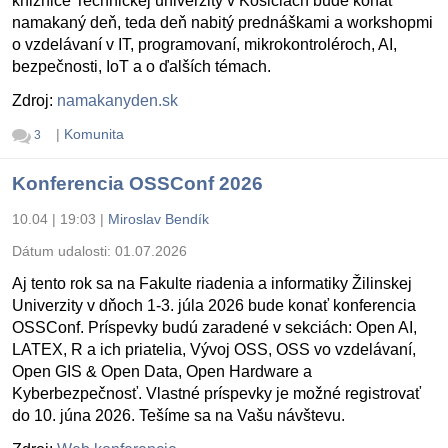
knižnice Technickej univerzity v Košiciach bude konať
namakaný deň, teda deň nabitý prednáškami a workshopmi
o vzdelávaní v IT, programovaní, mikrokontroléroch, AI,
bezpečnosti, IoT a o ďalších témach.
Zdroj:
namakanyden.sk
|
Komunita
3
Konferencia OSSConf 2026
10.04 | 19:03
|
Miroslav Bendík
Dátum udalosti:
01.07.2026
Aj tento rok sa na Fakulte riadenia a informatiky Žilinskej
Univerzity v dňoch 1-3. júla 2026 bude konať konferencia
OSSConf. Príspevky budú zaradené v sekciách: Open AI,
LATEX, R a ich priatelia, Vývoj OSS, OSS vo vzdelávaní,
Open GIS & Open Data, Open Hardware a
Kyberbezpečnosť. Vlastné príspevky je možné registrovať
do 10. júna 2026. Tešíme sa na Vašu návštevu.