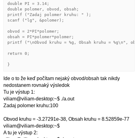
double PI = 3.14;

double polomer, obvod, obsah;

printf ("Zadaj polomer kruhu: " );

scanf ("lg", &polomer);

obvod = 2*PI*polomer;

obsah = PI*polomer*polomer;

printf ("\nObvod kruhu = %g, Obsah kruhu = %g\n", obv
return 0;

Ide o to že keď počítam nejaký obvod/obsah tak nikdy
nedostanem rovnaký výsledok
Tu je výstup 1:
viliam@viliam-desktop:~$ ./a.out
Zadaj polomer kruhu:100
Obvod kruhu = -3.27291e-38, Obsah kruhu = 8.52859e-77
viliam@viliam-desktop:~$
A tu je výstup 2: