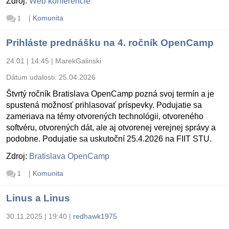
Zdroj:
Web konferencie
|
Komunita
1
Prihláste prednášku na 4. ročník OpenCamp
24.01 | 14:45
|
MarekGalinski
Dátum udalosti:
25.04.2026
Štvrtý ročník Bratislava OpenCamp pozná svoj termín a je
spustená možnosť prihlasovať príspevky. Podujatie sa
zameriava na témy otvorených technológii, otvoreného
softvéru, otvorených dát, ale aj otvorenej verejnej správy a
podobne. Podujatie sa uskutoční 25.4.2026 na FIIT STU.
Zdroj:
Bratislava OpenCamp
|
Komunita
1
Linus a Linus
30.11.2025 | 19:40
|
redhawk1975