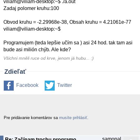
viliam@viliam-desktop:~$ ./a.out
Zadaj polomer kruhu:100
Obvod kruhu = -2.29968e-38, Obsah kruhu = 4.21061e-77
viliam@viliam-desktop:~$
Programujem (teda lepšie učím sa ) asi 24 hod. tak tam asi
bude asi milión chýb. Ale kde?
Všichni mněli ruce od krve, jenom já hubu... :)
Zdieľať
Facebook
Twitter
Pre pridávanie komentárov sa
musíte prihlásiť
.
samopal
Re: Začínam trochu programovať...