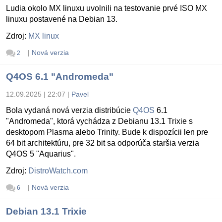
Ludia okolo MX linuxu uvolnili na testovanie prvé ISO MX
linuxu postavené na Debian 13.
Zdroj:
MX linux
|
Nová verzia
2
Q4OS 6.1 "Andromeda"
12.09.2025 | 22:07
|
Pavel
Bola vydaná nová verzia distribúcie
Q4OS
6.1
"Andromeda", ktorá vychádza z Debianu 13.1 Trixie s
desktopom Plasma alebo Trinity. Bude k dispozícii len pre
64 bit architektúru, pre 32 bit sa odporúča staršia verzia
Q4OS 5 "Aquarius".
Zdroj:
DistroWatch.com
|
Nová verzia
6
Debian 13.1 Trixie