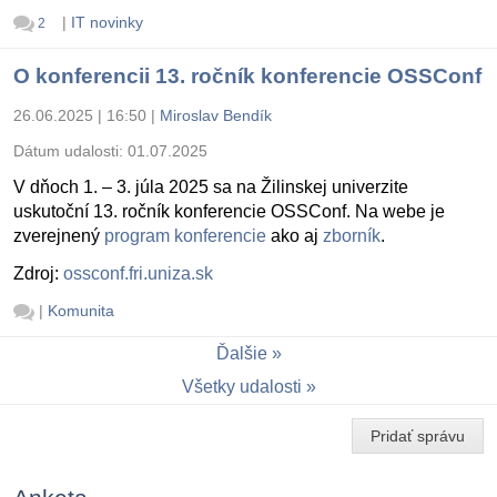
|
IT novinky
2
O konferencii 13. ročník konferencie OSSConf
26.06.2025 | 16:50
|
Miroslav Bendík
Dátum udalosti:
01.07.2025
V dňoch 1. – 3. júla 2025 sa na Žilinskej univerzite
uskutoční 13. ročník konferencie OSSConf. Na webe je
zverejnený
program konferencie
ako aj
zborník
.
Zdroj:
ossconf.fri.uniza.sk
|
Komunita
Ďalšie
Všetky udalosti
Pridať správu