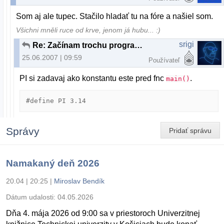
Som aj ale tupec. Stačilo hladať tu na fóre a našiel som.
Všichni mněli ruce od krve, jenom já hubu... :)
srigi
Re: Začínam trochu programovať...
25.06.2007 | 09:59
Používateľ
PI si zadavaj ako konstantu este pred fnc
.
main()
#define PI 3.14
Správy
Pridať správu
Namakaný deň 2026
20.04 | 20:25
|
Miroslav Bendík
Dátum udalosti:
04.05.2026
Dňa 4. mája 2026 od 9:00 sa v priestoroch Univerzitnej