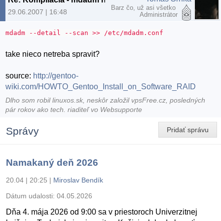
Barz čo, už asi všetko
29.06.2007 | 16:48
Administrátor
mdadm --detail --scan >> /etc/mdadm.conf
take nieco netreba spravit?
source:
http://gentoo-
wiki.com/HOWTO_Gentoo_Install_on_Software_RAID
Dlho som robil linuxos.sk, neskôr založil vpsFree.cz, posledných
pár rokov ako tech. riaditeľ vo Websupporte
Správy
Pridať správu
Namakaný deň 2026
20.04 | 20:25
|
Miroslav Bendík
Dátum udalosti:
04.05.2026
Dňa 4. mája 2026 od 9:00 sa v priestoroch Univerzitnej