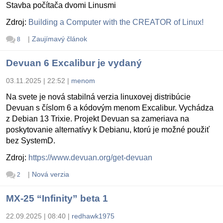
Stavba počítača dvomi Linusmi
Zdroj:
Building a Computer with the CREATOR of Linux!
|
Zaujímavý článok
8
Devuan 6 Excalibur je vydaný
03.11.2025 | 22:52
|
menom
Na svete je nová stabilná verzia linuxovej distribúcie
Devuan s číslom 6 a kódovým menom Excalibur. Vychádza
z Debian 13 Trixie. Projekt Devuan sa zameriava na
poskytovanie alternatívy k Debianu, ktorú je možné použiť
bez SystemD.
Zdroj:
https://www.devuan.org/get-devuan
|
Nová verzia
2
MX-25 “Infinity” beta 1
22.09.2025 | 08:40
|
redhawk1975