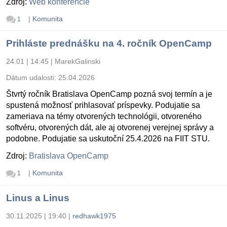
Zdroj:
Web konferencie
|
Komunita
1
Prihláste prednášku na 4. ročník OpenCamp
24.01 | 14:45
|
MarekGalinski
Dátum udalosti:
25.04.2026
Štvrtý ročník Bratislava OpenCamp pozná svoj termín a je
spustená možnosť prihlasovať príspevky. Podujatie sa
zameriava na témy otvorených technológii, otvoreného
softvéru, otvorených dát, ale aj otvorenej verejnej správy a
podobne. Podujatie sa uskutoční 25.4.2026 na FIIT STU.
Zdroj:
Bratislava OpenCamp
|
Komunita
1
Linus a Linus
30.11.2025 | 19:40
|
redhawk1975