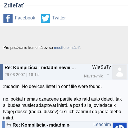
Zdieľať
Facebook
Twitter
Pre pridávanie komentárov sa
musíte prihlásiť
.
WlaSaTy
Re: Kompilácia - mdadm nevie nájsť disky
29.06.2007 | 16:14
Návštevník
:mdadm: No devices listet in conf file were found.
no, pokial nemas oznacene partiie ako raid auto detect, tak
si budes musiet adaptovat initrd. a pozri si aj ovladace k
tvojej doske (radicu diskov) ci si ich zahrnul do jadra alebo
initrd.
Leachim
Re: Kompilácia - mdadm nevie nájsť disky