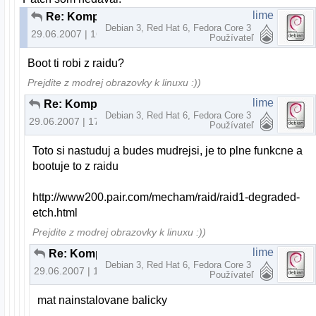
lime
Re: Kompilácia - mdadm nevie nájsť disky
Debian 3, Red Hat 6, Fedora Core 3
29.06.2007 | 16:56
Používateľ
Boot ti robi z raidu?
Prejdite z modrej obrazovky k linuxu :))
lime
Re: Kompilácia - mdadm nevie nájsť disky
Debian 3, Red Hat 6, Fedora Core 3
29.06.2007 | 17:05
Používateľ
Toto si nastuduj a budes mudrejsi, je to plne funkcne a
bootuje to z raidu
http://www200.pair.com/mecham/raid/raid1-degraded-
etch.html
Prejdite z modrej obrazovky k linuxu :))
lime
Re: Kompilácia - mdadm nevie nájsť disky
Debian 3, Red Hat 6, Fedora Core 3
29.06.2007 | 17:10
Používateľ
mat nainstalovane balicky