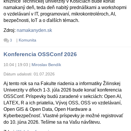
knižnice Technickej univerzity v Košiciach bude konať
namakaný deň, teda deň nabitý prednáškami a workshopmi
o vzdelávaní v IT, programovaní, mikrokontroléroch, AI,
bezpečnosti, IoT a o ďalších témach.
Zdroj:
namakanyden.sk
|
Komunita
3
Konferencia OSSConf 2026
10.04 | 19:03
|
Miroslav Bendík
Dátum udalosti:
01.07.2026
Aj tento rok sa na Fakulte riadenia a informatiky Žilinskej
Univerzity v dňoch 1-3. júla 2026 bude konať konferencia
OSSConf. Príspevky budú zaradené v sekciách: Open AI,
LATEX, R a ich priatelia, Vývoj OSS, OSS vo vzdelávaní,
Open GIS & Open Data, Open Hardware a
Kyberbezpečnosť. Vlastné príspevky je možné registrovať
do 10. júna 2026. Tešíme sa na Vašu návštevu.