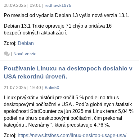
08.09.2025 | 09:01
|
redhawk1975
Po mesiaci od vydania Debian 13 vyšla nová verzia 13.1.
Debian 13.1 Trixie opravuje 71 chýb a pridáva 16
bezpečnostných aktualizácií.
Zdroj:
Debian
|
Nová verzia
Používanie Linuxu na desktopoch dosiahlo v
USA rekordnú úroveň.
21.07.2025 | 19:40
|
Balin50
Linux prvýkrát v histórii prekročil 5 % podiel na trhu s
desktopovými počítačmi v USA . Podľa globálnych štatistík
spoločnosti StatCounter za jún 2025 má Linux teraz 5,04 %
podiel na trhu s desktopovými počítačmi, čím prekonal
kategóriu „ Neznámy “, ktorá predstavuje 4,76 %.
Zdroj:
https://news.itsfoss.com/linux-desktop-usage-usa/