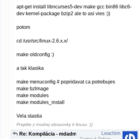
apt-get install libncurses5-dev make gcc bin86 libc6-
dev kernel-package bzip2 ale to asi vies :))
potom
cd /usr/src/linux-2.6.x.x/
make oldconfig :)
a tak klasika
make menuconfig # popridavat ca potrebujes
make bzImage
make modules
make modules_install
Vela stastia
Prejdite z modrej obrazovky k linuxu :))
Leachim
Re: Kompilácia - mdadm nevie nájsť disky
Gentoo & Debian