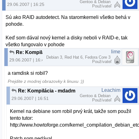
Gentoo & Debian
29.06.2007 | 16:25
Používateľ
Sú ako RAID autodetect. Na staromkerneli všetko behá v
pohode.
Keď som dával nový kernel a disky neboli v RAID-e, tak
všetko fungovalo v pohode
lime
Re: Kompilácia - mdadm nevie nájsť disky
Debian 3, Red Hat 6, Fedora Core 3
29.06.2007 | 16:44
Používateľ
a ramdisk si robil?
Prejdite z modrej obrazovky k linuxu :))
Leachim
Re: Kompilácia - mdadm nevie nájsť disky
Gentoo & Debian
29.06.2007 | 16:51
Používateľ
Kernel na debiane som robil prvý krát, takže som použil
tento tutor:
http://www.howtoforge.com/kernel_compilation_debian_et
Patch som nedával.