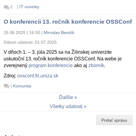
|
IT novinky
2
O konferencii 13. ročník konferencie OSSConf
26.06.2025 | 16:50
|
Miroslav Bendík
Dátum udalosti:
01.07.2025
V dňoch 1. – 3. júla 2025 sa na Žilinskej univerzite
uskutoční 13. ročník konferencie OSSConf. Na webe je
zverejnený
program konferencie
ako aj
zborník
.
Zdroj:
ossconf.fri.uniza.sk
|
Komunita
Ďalšie
Všetky udalosti
Pridať správu