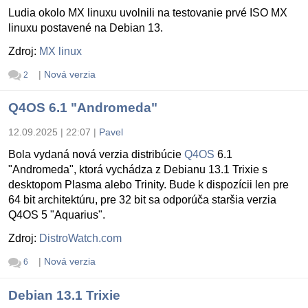
Ludia okolo MX linuxu uvolnili na testovanie prvé ISO MX
linuxu postavené na Debian 13.
Zdroj:
MX linux
|
Nová verzia
2
Q4OS 6.1 "Andromeda"
12.09.2025 | 22:07
|
Pavel
Bola vydaná nová verzia distribúcie
Q4OS
6.1
"Andromeda", ktorá vychádza z Debianu 13.1 Trixie s
desktopom Plasma alebo Trinity. Bude k dispozícii len pre
64 bit architektúru, pre 32 bit sa odporúča staršia verzia
Q4OS 5 "Aquarius".
Zdroj:
DistroWatch.com
|
Nová verzia
6
Debian 13.1 Trixie