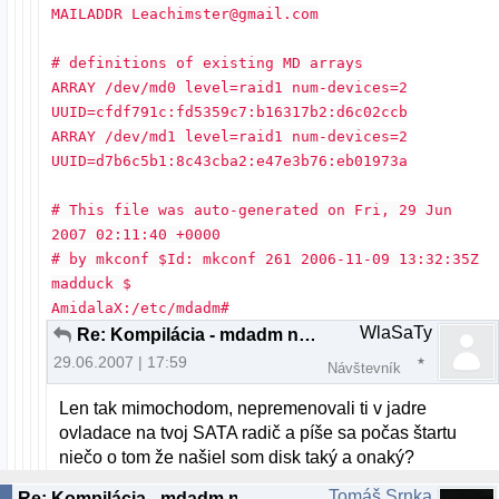
MAILADDR Leachimster@gmail.com
# definitions of existing MD arrays
ARRAY /dev/md0 level=raid1 num-devices=2
UUID=cfdf791c:fd5359c7:b16317b2:d6c02ccb
ARRAY /dev/md1 level=raid1 num-devices=2
UUID=d7b6c5b1:8c43cba2:e47e3b76:eb01973a
# This file was auto-generated on Fri, 29 Jun
2007 02:11:40 +0000
# by mkconf $Id: mkconf 261 2006-11-09 13:32:35Z
madduck $
AmidalaX:/etc/mdadm#
WlaSaTy
Re: Kompilácia - mdadm nevie nájsť disky
29.06.2007 | 17:59
Návštevník
Len tak mimochodom, nepremenovali ti v jadre
ovladace na tvoj SATA radič a píše sa počas štartu
niečo o tom že našiel som disk taký a onaký?
Tomáš Srnka
Re: Kompilácia - mdadm nevie nájsť disky