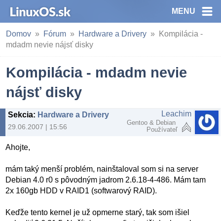
MENU
Domov
Fórum
Hardware a Drivery
Kompilácia -
mdadm nevie nájsť disky
Kompilácia - mdadm nevie
nájsť disky
Leachim
Sekcia
:
Hardware a Drivery
Gentoo & Debian
29.06.2007 | 15:56
Používateľ
Ahojte,
mám taký menší problém, nainštaloval som si na server
Debian 4.0 r0 s pôvodným jadrom 2.6.18-4-486. Mám tam
2x 160gb HDD v RAID1 (softwarový RAID).
Keďže tento kernel je už opmerne starý, tak som išiel