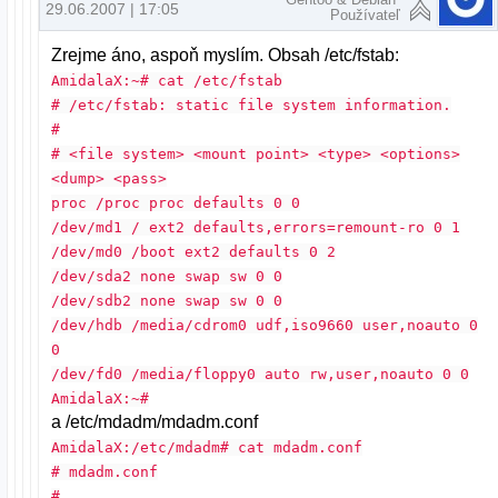
29.06.2007 | 17:05
Používateľ
Zrejme áno, aspoň myslím. Obsah /etc/fstab:
AmidalaX:~# cat /etc/fstab
# /etc/fstab: static file system information.
#
# <file system> <mount point> <type> <options>
<dump> <pass>
proc /proc proc defaults 0 0
/dev/md1 / ext2 defaults,errors=remount-ro 0 1
/dev/md0 /boot ext2 defaults 0 2
/dev/sda2 none swap sw 0 0
/dev/sdb2 none swap sw 0 0
/dev/hdb /media/cdrom0 udf,iso9660 user,noauto 0
0
/dev/fd0 /media/floppy0 auto rw,user,noauto 0 0
AmidalaX:~#
a /etc/mdadm/mdadm.conf
AmidalaX:/etc/mdadm# cat mdadm.conf
# mdadm.conf
#