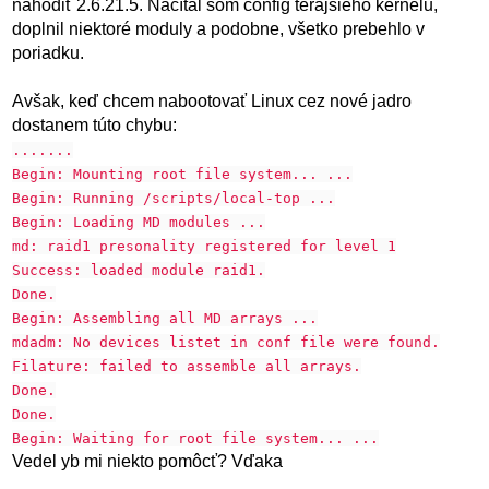
nahodiť 2.6.21.5. Načítal som config terajšieho kernelu,
doplnil niektoré moduly a podobne, všetko prebehlo v
poriadku.
Avšak, keď chcem nabootovať Linux cez nové jadro
dostanem túto chybu:
.......
Begin: Mounting root file system... ...
Begin: Running /scripts/local-top ...
Begin: Loading MD modules ...
md: raid1 presonality registered for level 1
Success: loaded module raid1.
Done.
Begin: Assembling all MD arrays ...
mdadm: No devices listet in conf file were found.
Filature: failed to assemble all arrays.
Done.
Done.
Begin: Waiting for root file system... ...
Vedel yb mi niekto pomôcť? Vďaka