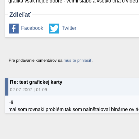
grafika vsak nejde dobre - velmi slabo a vsetko trha o vide
Zdieľať
Facebook
Twitter
Pre pridávanie komentárov sa
musíte prihlásiť
.
Re: test grafickej karty
02.07.2007 | 01:09
Hi,
mal som rovnakí problém tak som nainštaloval binárne ovlád