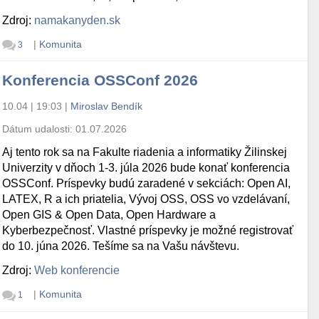
Zdroj:
namakanyden.sk
|
Komunita
3
Konferencia OSSConf 2026
10.04 | 19:03
|
Miroslav Bendík
Dátum udalosti:
01.07.2026
Aj tento rok sa na Fakulte riadenia a informatiky Žilinskej
Univerzity v dňoch 1-3. júla 2026 bude konať konferencia
OSSConf. Príspevky budú zaradené v sekciách: Open AI,
LATEX, R a ich priatelia, Vývoj OSS, OSS vo vzdelávaní,
Open GIS & Open Data, Open Hardware a
Kyberbezpečnosť. Vlastné príspevky je možné registrovať
do 10. júna 2026. Tešíme sa na Vašu návštevu.
Zdroj:
Web konferencie
|
Komunita
1