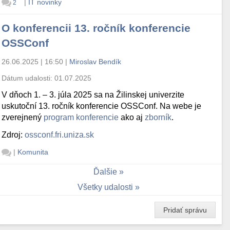
|
IT novinky
2
O konferencii 13. ročník konferencie
OSSConf
26.06.2025 | 16:50
|
Miroslav Bendík
Dátum udalosti:
01.07.2025
V dňoch 1. – 3. júla 2025 sa na Žilinskej univerzite
uskutoční 13. ročník konferencie OSSConf. Na webe je
zverejnený
program konferencie
ako aj
zborník
.
Zdroj:
ossconf.fri.uniza.sk
|
Komunita
Ďalšie
Všetky udalosti
Pridať správu