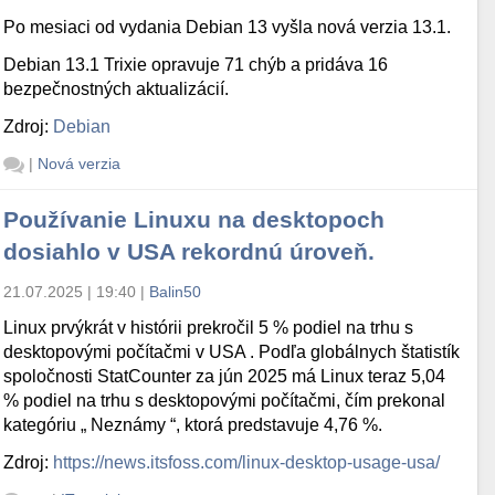
Po mesiaci od vydania Debian 13 vyšla nová verzia 13.1.
Debian 13.1 Trixie opravuje 71 chýb a pridáva 16
bezpečnostných aktualizácií.
Zdroj:
Debian
|
Nová verzia
Používanie Linuxu na desktopoch
dosiahlo v USA rekordnú úroveň.
21.07.2025 | 19:40
|
Balin50
Linux prvýkrát v histórii prekročil 5 % podiel na trhu s
desktopovými počítačmi v USA . Podľa globálnych štatistík
spoločnosti StatCounter za jún 2025 má Linux teraz 5,04
% podiel na trhu s desktopovými počítačmi, čím prekonal
kategóriu „ Neznámy “, ktorá predstavuje 4,76 %.
Zdroj:
https://news.itsfoss.com/linux-desktop-usage-usa/