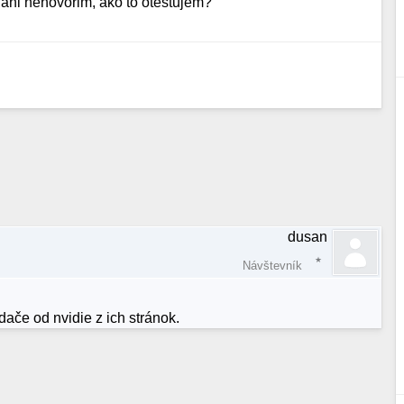
u ani nehovorim, ako to otestujem?
dusan
Návštevník
ače od nvidie z ich stránok.