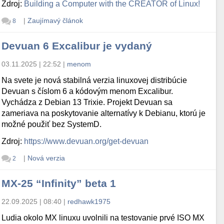
Zdroj:
Building a Computer with the CREATOR of Linux!
|
Zaujímavý článok
8
Devuan 6 Excalibur je vydaný
03.11.2025 | 22:52
|
menom
Na svete je nová stabilná verzia linuxovej distribúcie
Devuan s číslom 6 a kódovým menom Excalibur.
Vychádza z Debian 13 Trixie. Projekt Devuan sa
zameriava na poskytovanie alternatívy k Debianu, ktorú je
možné použiť bez SystemD.
Zdroj:
https://www.devuan.org/get-devuan
|
Nová verzia
2
MX-25 “Infinity” beta 1
22.09.2025 | 08:40
|
redhawk1975
Ludia okolo MX linuxu uvolnili na testovanie prvé ISO MX