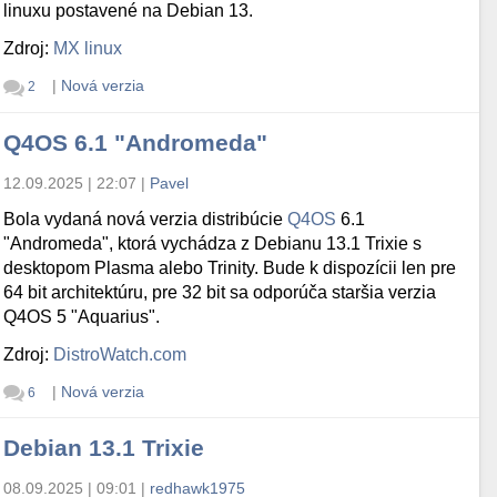
linuxu postavené na Debian 13.
Zdroj:
MX linux
|
Nová verzia
2
Q4OS 6.1 "Andromeda"
12.09.2025 | 22:07
|
Pavel
Bola vydaná nová verzia distribúcie
Q4OS
6.1
"Andromeda", ktorá vychádza z Debianu 13.1 Trixie s
desktopom Plasma alebo Trinity. Bude k dispozícii len pre
64 bit architektúru, pre 32 bit sa odporúča staršia verzia
Q4OS 5 "Aquarius".
Zdroj:
DistroWatch.com
|
Nová verzia
6
Debian 13.1 Trixie
08.09.2025 | 09:01
|
redhawk1975