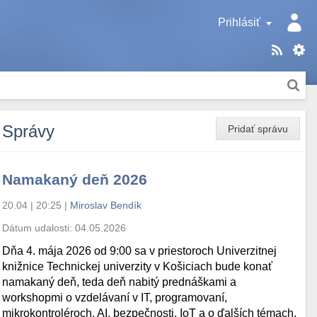
Prihlásiť
Správy
Pridať správu
Namakaný deň 2026
20.04 | 20:25
|
Miroslav Bendík
Dátum udalosti:
04.05.2026
Dňa 4. mája 2026 od 9:00 sa v priestoroch Univerzitnej
knižnice Technickej univerzity v Košiciach bude konať
namakaný deň, teda deň nabitý prednáškami a
workshopmi o vzdelávaní v IT, programovaní,
mikrokontroléroch, AI, bezpečnosti, IoT a o ďalších témach.