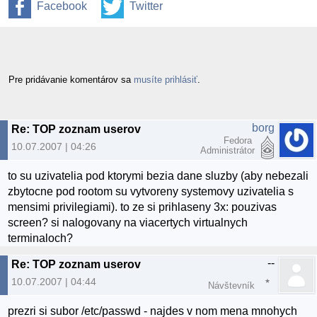
Facebook
Twitter
Pre pridávanie komentárov sa
musíte prihlásiť
.
borg
Re: TOP zoznam userov
Fedora
10.07.2007 | 04:26
Administrátor
to su uzivatelia pod ktorymi bezia dane sluzby (aby nebezali
zbytocne pod rootom su vytvoreny systemovy uzivatelia s
mensimi privilegiami). to ze si prihlaseny 3x: pouzivas
screen? si nalogovany na viacertych virtualnych
terminaloch?
--
Re: TOP zoznam userov
10.07.2007 | 04:44
Návštevník
prezri si subor /etc/passwd - najdes v nom mena mnohych