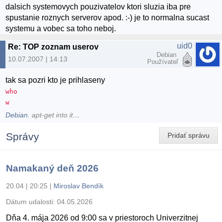
dalsich systemovych pouzivatelov ktori sluzia iba pre
spustanie roznych serverov apod. :-) je to normalna sucast
systemu a vobec sa toho neboj.
uid0
Re: TOP zoznam userov
Debian
10.07.2007 | 14:13
Používateľ
tak sa pozri kto je prihlaseny
who
w
Debian
. apt-get into it…
Správy
Pridať správu
Namakaný deň 2026
20.04 | 20:25
|
Miroslav Bendík
Dátum udalosti:
04.05.2026
Dňa 4. mája 2026 od 9:00 sa v priestoroch Univerzitnej