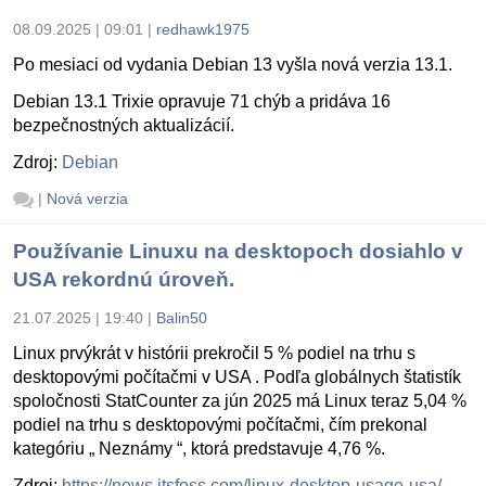
08.09.2025 | 09:01
|
redhawk1975
Po mesiaci od vydania Debian 13 vyšla nová verzia 13.1.
Debian 13.1 Trixie opravuje 71 chýb a pridáva 16
bezpečnostných aktualizácií.
Zdroj:
Debian
|
Nová verzia
Používanie Linuxu na desktopoch dosiahlo v
USA rekordnú úroveň.
21.07.2025 | 19:40
|
Balin50
Linux prvýkrát v histórii prekročil 5 % podiel na trhu s
desktopovými počítačmi v USA . Podľa globálnych štatistík
spoločnosti StatCounter za jún 2025 má Linux teraz 5,04 %
podiel na trhu s desktopovými počítačmi, čím prekonal
kategóriu „ Neznámy “, ktorá predstavuje 4,76 %.
Zdroj:
https://news.itsfoss.com/linux-desktop-usage-usa/