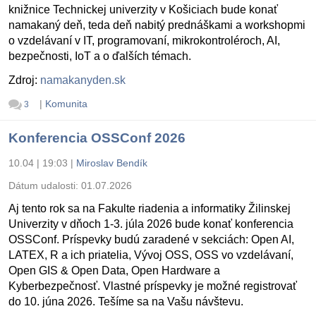
knižnice Technickej univerzity v Košiciach bude konať
namakaný deň, teda deň nabitý prednáškami a workshopmi
o vzdelávaní v IT, programovaní, mikrokontroléroch, AI,
bezpečnosti, IoT a o ďalších témach.
Zdroj:
namakanyden.sk
|
Komunita
3
Konferencia OSSConf 2026
10.04 | 19:03
|
Miroslav Bendík
Dátum udalosti:
01.07.2026
Aj tento rok sa na Fakulte riadenia a informatiky Žilinskej
Univerzity v dňoch 1-3. júla 2026 bude konať konferencia
OSSConf. Príspevky budú zaradené v sekciách: Open AI,
LATEX, R a ich priatelia, Vývoj OSS, OSS vo vzdelávaní,
Open GIS & Open Data, Open Hardware a
Kyberbezpečnosť. Vlastné príspevky je možné registrovať
do 10. júna 2026. Tešíme sa na Vašu návštevu.