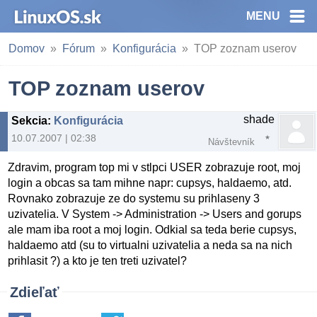
MENU
Domov
Fórum
Konfigurácia
TOP zoznam userov
TOP zoznam userov
shade
Sekcia
:
Konfigurácia
10.07.2007 | 02:38
Návštevník
Zdravim, program top mi v stlpci USER zobrazuje root, moj
login a obcas sa tam mihne napr: cupsys, haldaemo, atd.
Rovnako zobrazuje ze do systemu su prihlaseny 3
uzivatelia. V System -> Administration -> Users and gorups
ale mam iba root a moj login. Odkial sa teda berie cupsys,
haldaemo atd (su to virtualni uzivatelia a neda sa na nich
prihlasit ?) a kto je ten treti uzivatel?
Zdieľať