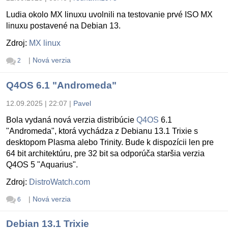
Ludia okolo MX linuxu uvolnili na testovanie prvé ISO MX
linuxu postavené na Debian 13.
Zdroj:
MX linux
|
Nová verzia
2
Q4OS 6.1 "Andromeda"
12.09.2025 | 22:07
|
Pavel
Bola vydaná nová verzia distribúcie
Q4OS
6.1
"Andromeda", ktorá vychádza z Debianu 13.1 Trixie s
desktopom Plasma alebo Trinity. Bude k dispozícii len pre
64 bit architektúru, pre 32 bit sa odporúča staršia verzia
Q4OS 5 "Aquarius".
Zdroj:
DistroWatch.com
|
Nová verzia
6
Debian 13.1 Trixie