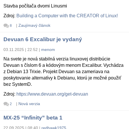
Stavba počítača dvomi Linusmi
Zdroj:
Building a Computer with the CREATOR of Linux!
|
Zaujímavý článok
8
Devuan 6 Excalibur je vydaný
03.11.2025 | 22:52
|
menom
Na svete je nová stabilná verzia linuxovej distribúcie
Devuan s číslom 6 a kódovým menom Excalibur. Vychádza
z Debian 13 Trixie. Projekt Devuan sa zameriava na
poskytovanie alternatívy k Debianu, ktorú je možné použiť
bez SystemD.
Zdroj:
https://www.devuan.org/get-devuan
|
Nová verzia
2
MX-25 “Infinity” beta 1
22.09.2025 | 08:40
|
redhawk1975