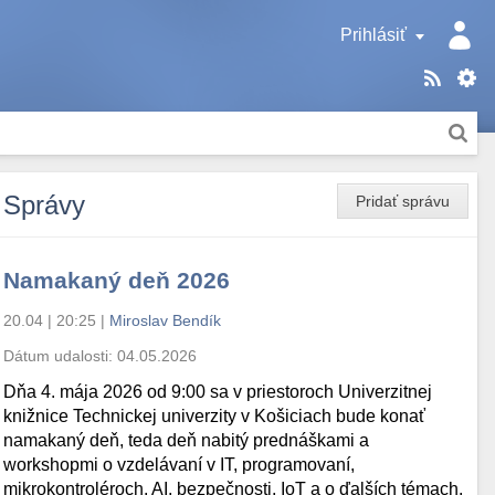
Prihlásiť
Správy
Pridať správu
Namakaný deň 2026
20.04 | 20:25
|
Miroslav Bendík
Dátum udalosti:
04.05.2026
Dňa 4. mája 2026 od 9:00 sa v priestoroch Univerzitnej
knižnice Technickej univerzity v Košiciach bude konať
namakaný deň, teda deň nabitý prednáškami a
workshopmi o vzdelávaní v IT, programovaní,
mikrokontroléroch, AI, bezpečnosti, IoT a o ďalších témach.