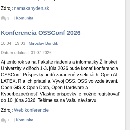
Zdroj:
namakanyden.sk
|
Komunita
3
Konferencia OSSConf 2026
10.04 | 19:03
|
Miroslav Bendík
Dátum udalosti:
01.07.2026
Aj tento rok sa na Fakulte riadenia a informatiky Žilinskej
Univerzity v dňoch 1-3. júla 2026 bude konať konferencia
OSSConf. Príspevky budú zaradené v sekciách: Open AI,
LATEX, R a ich priatelia, Vývoj OSS, OSS vo vzdelávaní,
Open GIS & Open Data, Open Hardware a
Kyberbezpečnosť. Vlastné príspevky je možné registrovať
do 10. júna 2026. Tešíme sa na Vašu návštevu.
Zdroj:
Web konferencie
|
Komunita
1