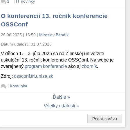
|
IT novinky
2
O konferencii 13. ročník konferencie
OSSConf
26.06.2025 | 16:50
|
Miroslav Bendík
Dátum udalosti:
01.07.2025
V dňoch 1. – 3. júla 2025 sa na Žilinskej univerzite
uskutoční 13. ročník konferencie OSSConf. Na webe je
zverejnený
program konferencie
ako aj
zborník
.
Zdroj:
ossconf.fri.uniza.sk
|
Komunita
Ďalšie
Všetky udalosti
Pridať správu