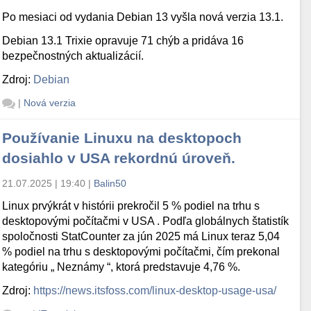
Po mesiaci od vydania Debian 13 vyšla nová verzia 13.1.
Debian 13.1 Trixie opravuje 71 chýb a pridáva 16
bezpečnostných aktualizácií.
Zdroj:
Debian
|
Nová verzia
Používanie Linuxu na desktopoch
dosiahlo v USA rekordnú úroveň.
21.07.2025 | 19:40
|
Balin50
Linux prvýkrát v histórii prekročil 5 % podiel na trhu s
desktopovými počítačmi v USA . Podľa globálnych štatistík
spoločnosti StatCounter za jún 2025 má Linux teraz 5,04
% podiel na trhu s desktopovými počítačmi, čím prekonal
kategóriu „ Neznámy “, ktorá predstavuje 4,76 %.
Zdroj:
https://news.itsfoss.com/linux-desktop-usage-usa/