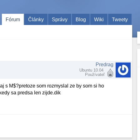
Fórum
Články
Správy
Blog
Wiki
Tweety
Predrag
Ubuntu 10.04
Používateľ
y aj s M$?pretoze som rozmyslal ze by som si ho
edy sa predsa len zijde.dik