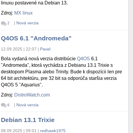
linuxu postavené na Debian 13.
Zdroj:
MX linux
|
Nová verzia
2
Q4OS 6.1 "Andromeda"
12.09.2025 | 22:07
|
Pavel
Bola vydaná nová verzia distribúcie
Q4OS
6.1
"Andromeda", ktorá vychádza z Debianu 13.1 Trixie s
desktopom Plasma alebo Trinity. Bude k dispozícii len pre
64 bit architektúru, pre 32 bit sa odporúča staršia verzia
Q4OS 5 "Aquarius".
Zdroj:
DistroWatch.com
|
Nová verzia
6
Debian 13.1 Trixie
08.09.2025 | 09:01
|
redhawk1975