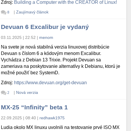
Zdroj:
Building a Computer with the CREATOR of Linux!
|
Zaujímavý článok
8
Devuan 6 Excalibur je vydaný
03.11.2025 | 22:52
|
menom
Na svete je nová stabilná verzia linuxovej distribúcie
Devuan s číslom 6 a kódovým menom Excalibur.
Vychádza z Debian 13 Trixie. Projekt Devuan sa
zameriava na poskytovanie alternatívy k Debianu, ktorú je
možné použiť bez SystemD.
Zdroj:
https://www.devuan.org/get-devuan
|
Nová verzia
2
MX-25 “Infinity” beta 1
22.09.2025 | 08:40
|
redhawk1975
Ludia okolo MX linuxu uvolnili na testovanie prvé ISO MX