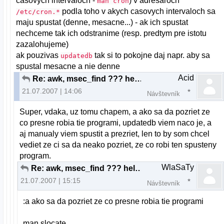
casovych intervaloch -
) v adresaroch
man cron
podla toho v akych casovych intervaloch sa
/etc/cron.*
maju spustat (denne, mesacne...) - ak ich spustat
nechceme tak ich odstranime (resp. predtym pre istotu
zazalohujeme)
ak pouzivas
tak si to pokojne daj napr. aby sa
updatedb
spustal mesacne a nie denne
Acid
Re: awk, msec_find ??? help !!!
21.07.2007 | 14:06
Návštevník
Super, vdaka, uz tomu chapem, a ako sa da pozriet ze
co presne robia tie programi, updatedb viem naco je, a
aj manualy viem spustit a prezriet, len to by som chcel
vediet ze ci sa da neako pozriet, ze co robi ten spusteny
program.
WlaSaTy
Re: awk, msec_find ??? help !!!
21.07.2007 | 15:15
Návštevník
:a ako sa da pozriet ze co presne robia tie programi
man slocate