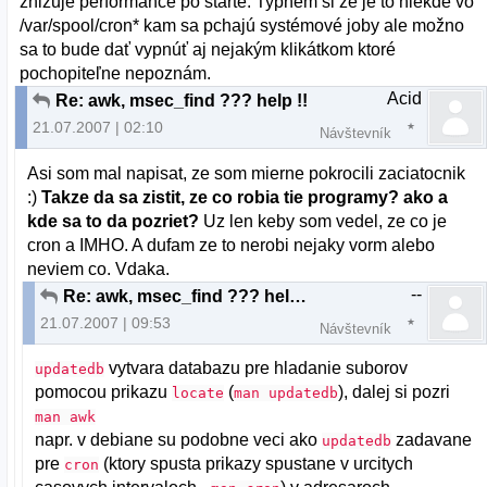
źnižuje performance po štarte. Typnem si že je to niekde vo
/var/spool/cron* kam sa pchajú systémové joby ale možno
sa to bude dať vypnúť aj nejakým klikátkom ktoré
pochopiteľne nepoznám.
Acid
Re: awk, msec_find ??? help !!!
21.07.2007 | 02:10
Návštevník
Asi som mal napisat, ze som mierne pokrocili zaciatocnik
:)
Takze da sa zistit, ze co robia tie programy? ako a
kde sa to da pozriet?
Uz len keby som vedel, ze co je
cron a IMHO. A dufam ze to nerobi nejaky vorm alebo
neviem co. Vdaka.
--
Re: awk, msec_find ??? help !!!
21.07.2007 | 09:53
Návštevník
vytvara databazu pre hladanie suborov
updatedb
pomocou prikazu
(
), dalej si pozri
locate
man updatedb
man awk
napr. v debiane su podobne veci ako
zadavane
updatedb
pre
(ktory spusta prikazy spustane v urcitych
cron