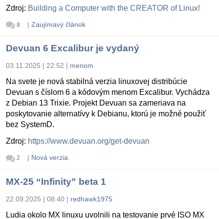
Zdroj:
Building a Computer with the CREATOR of Linux!
|
Zaujímavý článok
8
Devuan 6 Excalibur je vydaný
03.11.2025 | 22:52
|
menom
Na svete je nová stabilná verzia linuxovej distribúcie
Devuan s číslom 6 a kódovým menom Excalibur. Vychádza
z Debian 13 Trixie. Projekt Devuan sa zameriava na
poskytovanie alternatívy k Debianu, ktorú je možné použiť
bez SystemD.
Zdroj:
https://www.devuan.org/get-devuan
|
Nová verzia
2
MX-25 “Infinity” beta 1
22.09.2025 | 08:40
|
redhawk1975
Ludia okolo MX linuxu uvolnili na testovanie prvé ISO MX