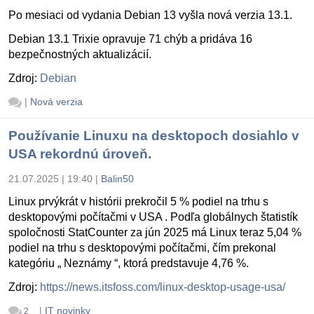
Po mesiaci od vydania Debian 13 vyšla nová verzia 13.1.
Debian 13.1 Trixie opravuje 71 chýb a pridáva 16
bezpečnostných aktualizácií.
Zdroj:
Debian
|
Nová verzia
Používanie Linuxu na desktopoch dosiahlo v
USA rekordnú úroveň.
21.07.2025 | 19:40
|
Balin50
Linux prvýkrát v histórii prekročil 5 % podiel na trhu s
desktopovými počítačmi v USA . Podľa globálnych štatistík
spoločnosti StatCounter za jún 2025 má Linux teraz 5,04 %
podiel na trhu s desktopovými počítačmi, čím prekonal
kategóriu „ Neznámy “, ktorá predstavuje 4,76 %.
Zdroj:
https://news.itsfoss.com/linux-desktop-usage-usa/
|
IT novinky
2