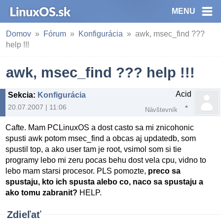
MENU
Domov
Fórum
Konfigurácia
awk, msec_find ???
help !!!
awk, msec_find ??? help !!!
Acid
Sekcia
:
Konfigurácia
20.07.2007 | 11:06
Návštevník
Cafte. Mam PCLinuxOS a dost casto sa mi znicohonic
spusti awk potom msec_find a obcas aj updatedb, som
spustil top, a ako user tam je root, vsimol som si tie
programy lebo mi zeru pocas behu dost vela cpu, vidno to
lebo mam starsi procesor. PLS pomozte,
preco sa
spustaju, kto ich spusta alebo co, naco sa spustaju a
ako tomu zabranit?
HELP.
Zdieľať