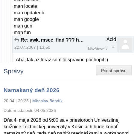
man locate
man updatedb
man google
man gun
man fun
Acid
Re: awk, msec_find ??? help !!!
22.07.2007 | 13:50
Návštevník
Aha, tak az teraz som to spravne pochopil :)
Správy
Pridať správu
Namakaný deň 2026
20.04 | 20:25
|
Miroslav Bendík
Dátum udalosti:
04.05.2026
Dňa 4. mája 2026 od 9:00 sa v priestoroch Univerzitnej
knižnice Technickej univerzity v Košiciach bude konať
namakaný deň, teda deň nabitý prednáškami a workshopmi