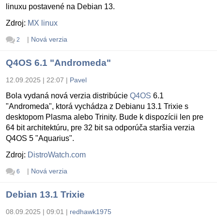
linuxu postavené na Debian 13.
Zdroj:
MX linux
|
Nová verzia
2
Q4OS 6.1 "Andromeda"
12.09.2025 | 22:07
|
Pavel
Bola vydaná nová verzia distribúcie
Q4OS
6.1
"Andromeda", ktorá vychádza z Debianu 13.1 Trixie s
desktopom Plasma alebo Trinity. Bude k dispozícii len pre
64 bit architektúru, pre 32 bit sa odporúča staršia verzia
Q4OS 5 "Aquarius".
Zdroj:
DistroWatch.com
|
Nová verzia
6
Debian 13.1 Trixie
08.09.2025 | 09:01
|
redhawk1975