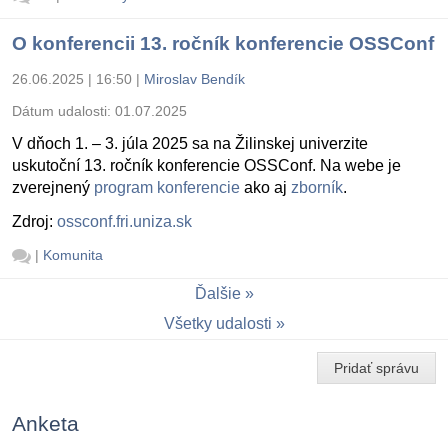
O konferencii 13. ročník konferencie OSSConf
26.06.2025 | 16:50
|
Miroslav Bendík
Dátum udalosti:
01.07.2025
V dňoch 1. – 3. júla 2025 sa na Žilinskej univerzite
uskutoční 13. ročník konferencie OSSConf. Na webe je
zverejnený
program konferencie
ako aj
zborník
.
Zdroj:
ossconf.fri.uniza.sk
|
Komunita
Ďalšie
Všetky udalosti
Pridať správu
Anketa