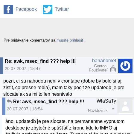
Facebook
Twitter
Pre pridávanie komentárov sa
musíte prihlásiť
.
bananomet
Re: awk, msec_find ??? help !!!
Gentoo
20.07.2007 | 18:47
Používateľ
pozri, ci su nahodou neni v crontabe (dobre by bolo si aj
zistit, co presne robia), mam taky pocit ze updatedb je pre
slocate ak sa mi to len nesnivalo
WlaSaTy
Re: awk, msec_find ??? help !!!
20.07.2007 | 18:54
Návštevník
áno, updatedb je pre slocate. na permanentne vypnutom
desktope je zbytočné spúšťať z kronu kde to IMHO aj