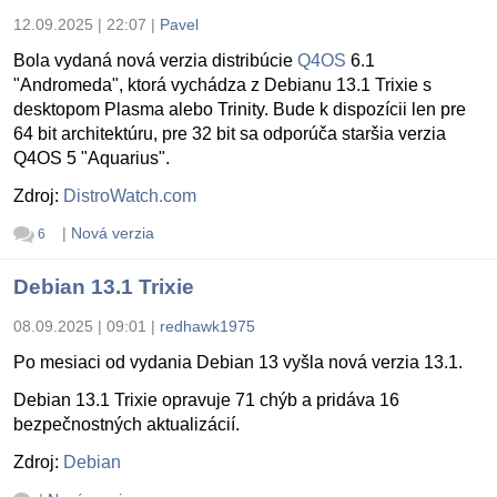
12.09.2025 | 22:07
|
Pavel
Bola vydaná nová verzia distribúcie
Q4OS
6.1
"Andromeda", ktorá vychádza z Debianu 13.1 Trixie s
desktopom Plasma alebo Trinity. Bude k dispozícii len pre
64 bit architektúru, pre 32 bit sa odporúča staršia verzia
Q4OS 5 "Aquarius".
Zdroj:
DistroWatch.com
|
Nová verzia
6
Debian 13.1 Trixie
08.09.2025 | 09:01
|
redhawk1975
Po mesiaci od vydania Debian 13 vyšla nová verzia 13.1.
Debian 13.1 Trixie opravuje 71 chýb a pridáva 16
bezpečnostných aktualizácií.
Zdroj:
Debian