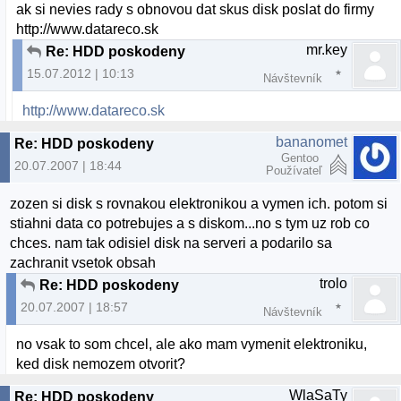
ak si nevies rady s obnovou dat skus disk poslat do firmy
http://www.datareco.sk
mr.key
Re: HDD poskodeny
15.07.2012 | 10:13
Návštevník
http://www.datareco.sk
bananomet
Re: HDD poskodeny
Gentoo
20.07.2007 | 18:44
Používateľ
zozen si disk s rovnakou elektronikou a vymen ich. potom si
stiahni data co potrebujes a s diskom...no s tym uz rob co
chces. nam tak odisiel disk na serveri a podarilo sa
zachranit vsetok obsah
trolo
Re: HDD poskodeny
20.07.2007 | 18:57
Návštevník
no vsak to som chcel, ale ako mam vymenit elektroniku,
ked disk nemozem otvorit?
WlaSaTy
Re: HDD poskodeny