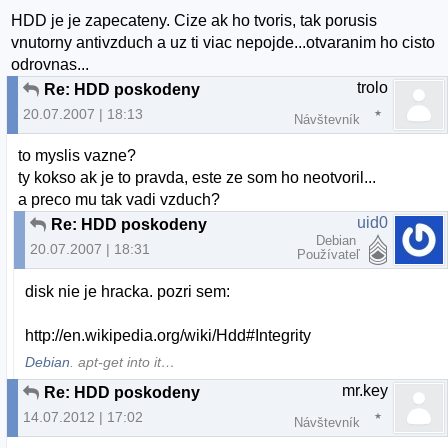
HDD je je zapecateny. Cize ak ho tvoris, tak porusis
vnutorny antivzduch a uz ti viac nepojde...otvaranim ho cisto
odrovnas...
trolo
Re: HDD poskodeny
20.07.2007 | 18:13
Návštevník
to myslis vazne?
ty kokso ak je to pravda, este ze som ho neotvoril...
a preco mu tak vadi vzduch?
uid0
Re: HDD poskodeny
Debian
20.07.2007 | 18:31
Používateľ
disk nie je hracka. pozri sem:
http://en.wikipedia.org/wiki/Hdd#Integrity
Debian
. apt-get into it…
mr.key
Re: HDD poskodeny
14.07.2012 | 17:02
Návštevník