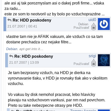
ale asi aj tak porozmyslam asi o dakej profi firme... vdaka
za radu...
este ze som to neotvoril uz by bolo po vzduchoprazdne ...
uid0
Re: HDD poskodeny
Debian
21.07.2007 | 00:41
Používateľ
vlastne tam nie je AFAIK vakuum, ale vzduch co sa tam
dostane prechadza cez nejake filtre...
Debian
. apt-get into it…
srigi
Re: HDD poskodeny
21.07.2007 | 13:09
Používateľ
Je tam bezprasny vzduch, na HDD je dierka na
vyrovnavanie tlaku, v HDD je rovnaky tlak ako v okolitom
vzduchu.
Vo vakuu by disk nemohol pracovat, lebo hlavicky
plavaju na vzduchovom vankusi, par nm nad povrchom.
Preto su take nebezpecne otrasy pre HDD.