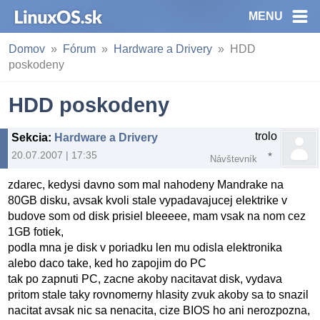
MENU
Domov
Fórum
Hardware a Drivery
HDD
poskodeny
HDD poskodeny
trolo
Sekcia
:
Hardware a Drivery
20.07.2007 | 17:35
Návštevník
zdarec, kedysi davno som mal nahodeny Mandrake na
80GB disku, avsak kvoli stale vypadavajucej elektrike v
budove som od disk prisiel bleeeee, mam vsak na nom cez
1GB fotiek,
podla mna je disk v poriadku len mu odisla elektronika
alebo daco take, ked ho zapojim do PC
tak po zapnuti PC, zacne akoby nacitavat disk, vydava
pritom stale taky rovnomerny hlasity zvuk akoby sa to snazil
nacitat avsak nic sa nenacita, cize BIOS ho ani nerozpozna,