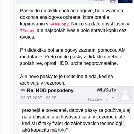
Pasky do didaktiku boli analogove, bola vyvinuta
dokonca analogova ochrana, ktora branila
kopirovaniu v
. Nieco sa dalo obyst tusim v
GamaCopy
, ale najspolahlivesie bolo spravit kopiu cez
TFcopy
dvojca.
Pri didaktiku bol analogovy zaznam, pomocou AM
modulacie. Preto urcite pasky z didaktiku neboli
spolahlive, oproti HDD, urcite neporovnatelne.
Ale nove pasky to je urcite ina trieda, ked sa
archivuju v trezoroch.
WlaSaTy
Re: HDD poskodeny
22.07.2007 | 23:05
Návštevník
presnejšie povedané, dátové pásky sa používajú aj
na archiváciu a uchovávajú sa aj v trezoroch. ale
keď si už taký frajer do zálohovacích technológií,
akú kapacitu má
toto
?: