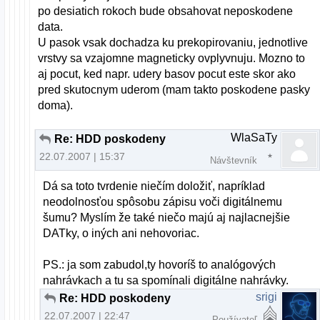
po desiatich rokoch bude obsahovat neposkodene
data.
U pasok vsak dochadza ku prekopirovaniu, jednotlive
vrstvy sa vzajomne magneticky ovplyvnuju. Mozno to
aj pocut, ked napr. udery basov pocut este skor ako
pred skutocnym uderom (mam takto poskodene pasky
doma).
WlaSaTy
Re: HDD poskodeny
22.07.2007 | 15:37
Návštevník
Dá sa toto tvrdenie niečím doložiť, napríklad
neodolnosťou spôsobu zápisu voči digitálnemu
šumu? Myslím že také niečo majú aj najlacnejšie
DATky, o iných ani nehovoriac.
PS.: ja som zabudol,ty hovoríš to analógových
nahrávkach a tu sa spomínali digitálne nahrávky.
srigi
Re: HDD poskodeny
22.07.2007 | 22:47
Používateľ