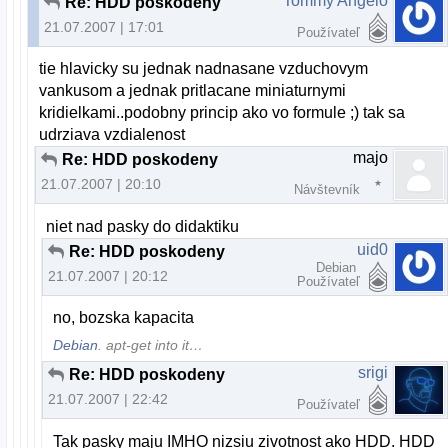
Tommy Angelo
Re: HDD poskodeny
21.07.2007 | 17:01
Používateľ
tie hlavicky su jednak nadnasane vzduchovym
vankusom a jednak pritlacane miniaturnymi
kridielkami..podobny princip ako vo formule ;) tak sa
udrziava vzdialenost
majo
Re: HDD poskodeny
21.07.2007 | 20:10
Návštevník
niet nad pasky do didaktiku
uid0
Re: HDD poskodeny
Debian
21.07.2007 | 20:12
Používateľ
no, bozska kapacita
Debian
. apt-get into it…
srigi
Re: HDD poskodeny
21.07.2007 | 22:42
Používateľ
Tak pasky maju IMHO nizsiu zivotnost ako HDD. HDD