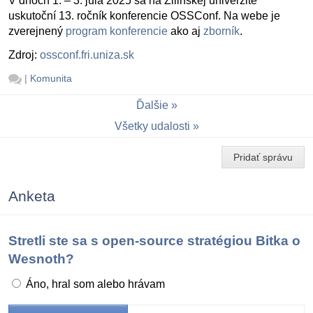
V dňoch 1. – 3. júla 2025 sa na Žilinskej univerzite
uskutoční 13. ročník konferencie OSSConf. Na webe je
zverejnený
program konferencie
ako aj
zborník
.
Zdroj:
ossconf.fri.uniza.sk
|
Komunita
Ďalšie
Všetky udalosti
Pridať správu
Anketa
Stretli ste sa s open-source stratégiou Bitka o
Wesnoth?
Áno, hral som alebo hrávam