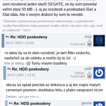
som rozoberal jeden starší SEGATE, no by som povedal
veľmi starý 50 MB :-), aj po rozobratí a poskladaní išiel a
čítal dáta. Ale s novým diskom by som to nerobil.
"Operátor pozorovania prítomnosti nekomutuje s operátorom
reality.Nemôžeme teda popísať realitu okolo nás bez toho aby sme
ju ovplyvnili." <br/>
srigi
Re: HDD poskodeny
26.07.2007 | 13:26
Používateľ
>v takej by sa to dalo rozobrať, je tam filter vzduchu,
navlečeš sa do obleku a mohlo by to ísť. :-)
Nie je treba
:-))) Tomu vravim bastlery.
uid0
Re: HDD poskodeny
Debian
26.07.2007 | 13:31
Používateľ
obcas sa oplati precitat az dokonca a aj ten napis malym
cervenym pismom. dodrbanu foliu z platni neopravis nicim
Debian
. apt-get into it…
georw
Re: HDD poskodeny