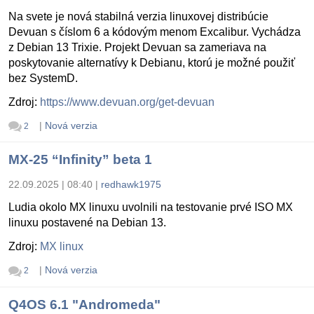
Na svete je nová stabilná verzia linuxovej distribúcie
Devuan s číslom 6 a kódovým menom Excalibur. Vychádza
z Debian 13 Trixie. Projekt Devuan sa zameriava na
poskytovanie alternatívy k Debianu, ktorú je možné použiť
bez SystemD.
Zdroj:
https://www.devuan.org/get-devuan
|
Nová verzia
2
MX-25 “Infinity” beta 1
22.09.2025 | 08:40
|
redhawk1975
Ludia okolo MX linuxu uvolnili na testovanie prvé ISO MX
linuxu postavené na Debian 13.
Zdroj:
MX linux
|
Nová verzia
2
Q4OS 6.1 "Andromeda"