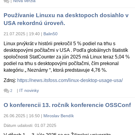
|
Nová verzia
Používanie Linuxu na desktopoch dosiahlo v
USA rekordnú úroveň.
21.07.2025 | 19:40
|
Balin50
Linux prvýkrát v histórii prekročil 5 % podiel na trhu s
desktopovými počítačmi v USA . Podľa globálnych štatistík
spoločnosti StatCounter za jún 2025 má Linux teraz 5,04 %
podiel na trhu s desktopovými počítačmi, čím prekonal
kategóriu „ Neznámy “, ktorá predstavuje 4,76 %.
Zdroj:
https://news.itsfoss.com/linux-desktop-usage-usa/
|
IT novinky
2
O konferencii 13. ročník konferencie OSSConf
26.06.2025 | 16:50
|
Miroslav Bendík
Dátum udalosti:
01.07.2025