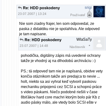
srigi
Re: HDD poskodeny
23.07.2007 | 13:24
Používateľ
Nie som ziadny frajer, len som odpovedal, ze
paska z didaktiku nie je spolahliva. Ale odpoved
je tam napisane.
WlaSaTy
Re: HDD poskodeny
23.07.2007 | 14:48
Návštevník
pohodička, digitálny zápis má uvedené ochrany
takže je vhodný aj na dlhodobú archiváciu :-)
PS.: tá odpoveď tam nie je napísaná, obidve vety
končia otáznikom takže ani predajca to nevie ...
holt, niekto sa asi vyhral keď vytvoril paskovu
mechaniku pripojenú cez SCSI a schopnú práce
s video páskami. Niečo podobné riešili v čase
8biťákov hard core machri ktorým bolo pár Kb z
audio pásky málo, ale vtedy bolo SCSI ešte v