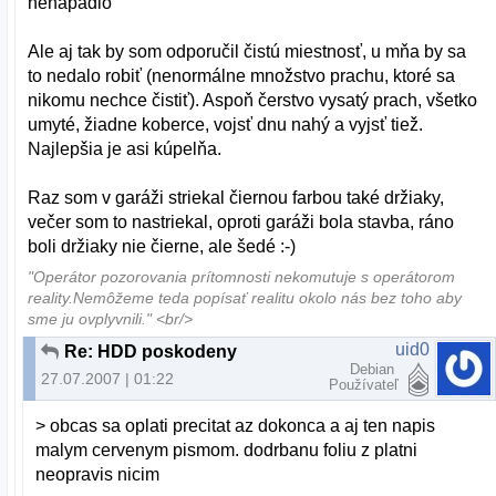
nenapadlo
Ale aj tak by som odporučil čistú miestnosť, u mňa by sa
to nedalo robiť (nenormálne množstvo prachu, ktoré sa
nikomu nechce čistiť). Aspoň čerstvo vysatý prach, všetko
umyté, žiadne koberce, vojsť dnu nahý a vyjsť tiež.
Najlepšia je asi kúpelňa.
Raz som v garáži striekal čiernou farbou také držiaky,
večer som to nastriekal, oproti garáži bola stavba, ráno
boli držiaky nie čierne, ale šedé :-)
"Operátor pozorovania prítomnosti nekomutuje s operátorom
reality.Nemôžeme teda popísať realitu okolo nás bez toho aby
sme ju ovplyvnili." <br/>
uid0
Re: HDD poskodeny
Debian
27.07.2007 | 01:22
Používateľ
> obcas sa oplati precitat az dokonca a aj ten napis
malym cervenym pismom. dodrbanu foliu z platni
neopravis nicim