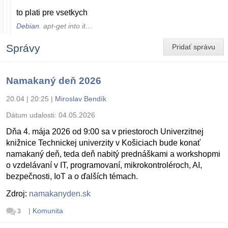
to plati pre vsetkych
Debian
. apt-get into it…
Správy
Pridať správu
Namakaný deň 2026
20.04 | 20:25
|
Miroslav Bendík
Dátum udalosti:
04.05.2026
Dňa 4. mája 2026 od 9:00 sa v priestoroch Univerzitnej
knižnice Technickej univerzity v Košiciach bude konať
namakaný deň, teda deň nabitý prednáškami a workshopmi
o vzdelávaní v IT, programovaní, mikrokontroléroch, AI,
bezpečnosti, IoT a o ďalších témach.
Zdroj:
namakanyden.sk
|
Komunita
3