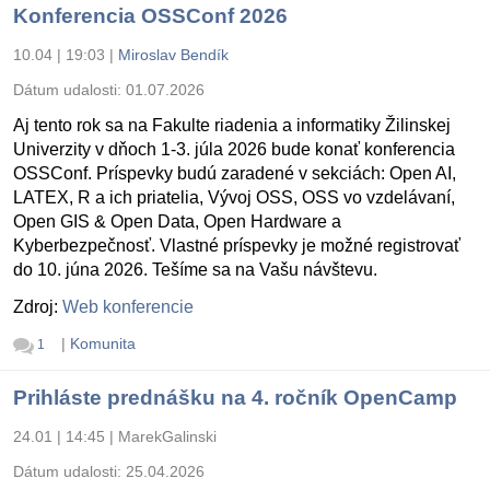
Konferencia OSSConf 2026
10.04 | 19:03
|
Miroslav Bendík
Dátum udalosti:
01.07.2026
Aj tento rok sa na Fakulte riadenia a informatiky Žilinskej
Univerzity v dňoch 1-3. júla 2026 bude konať konferencia
OSSConf. Príspevky budú zaradené v sekciách: Open AI,
LATEX, R a ich priatelia, Vývoj OSS, OSS vo vzdelávaní,
Open GIS & Open Data, Open Hardware a
Kyberbezpečnosť. Vlastné príspevky je možné registrovať
do 10. júna 2026. Tešíme sa na Vašu návštevu.
Zdroj:
Web konferencie
|
Komunita
1
Prihláste prednášku na 4. ročník OpenCamp
24.01 | 14:45
|
MarekGalinski
Dátum udalosti:
25.04.2026