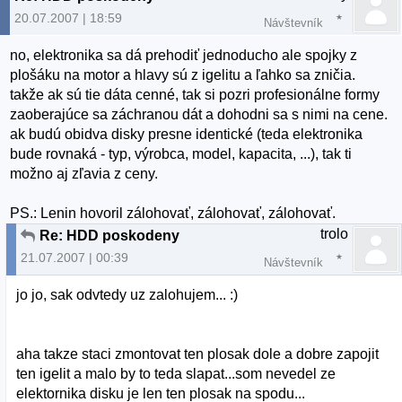
20.07.2007 | 18:59
Návštevník
no, elektronika sa dá prehodiť jednoducho ale spojky z
plošáku na motor a hlavy sú z igelitu a ľahko sa zničia.
takže ak sú tie dáta cenné, tak si pozri profesionálne formy
zaoberajúce sa záchranou dát a dohodni sa s nimi na cene.
ak budú obidva disky presne identické (teda elektronika
bude rovnaká - typ, výrobca, model, kapacita, ...), tak ti
možno aj zľavia z ceny.
PS.: Lenin hovoril zálohovať, zálohovať, zálohovať.
trolo
Re: HDD poskodeny
21.07.2007 | 00:39
Návštevník
jo jo, sak odvtedy uz zalohujem... :)
aha takze staci zmontovat ten plosak dole a dobre zapojit
ten igelit a malo by to teda slapat...som nevedel ze
elektornika disku je len ten plosak na spodu...