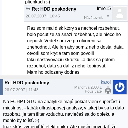
plienkach :-)
Imro15
Re: HDD poskodeny
26.07.2007 | 10:45
Návštevník
Raz som mal disk ktory sa nechcel rozbehnut,
bolo pocut ze sa snazi rozbehnut, ale nieco ho
nepusti. Vedel som ze po otvoreni sa
znehodnoti. Ale len aby som z neho dostal data,
otvoril som kryt a tam som povolil
taku nastavovaciu skrutku...a disk sa potom
rozbehol, data sa dali z neho kopirovat.
Mam ho odlozeny dodnes.
karol
Re: HDD poskodeny
Mandriva 2008.1
26.07.2007 | 11:48
Používateľ
Na FCHPT STU na analytike majú pokiaľ viem superčistú
miestnosť - labák ultrastopovej analýzy, v takej by sa to dalo
rozobrať, je tam filter vzduchu, navlečeš sa do obleku a
mohlo by to ísť. :-)
Inak skús vymeniť tú elektroniku. Ale musím povedať, že