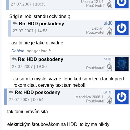
Ubuntu 12.04
27.07.2007 | 10:33
Používateľ
Srigi si robi srandu ocividne :)
uid0
Re: HDD poskodeny
Debian
27.07.2007 | 14:53
Používateľ
asi to nie je take ocividne
Debian
. apt-get into it…
srigi
Re: HDD poskodeny
27.07.2007 | 19:30
Používateľ
Ja som to myslel vazne, lebo ked som ten clanok pred
rokom cital, cerveny text tam nebol!!!
karol
Re: HDD poskodeny
Mandriva 2008.1
27.07.2007 | 00:54
Používateľ
tak tomu vravím sila
elektrickým šroubovákom na HDD, to by ma nikdy