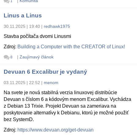
|
Komunita
1
Linus a Linus
30.11.2025 | 19:40
|
redhawk1975
Stavba počítača dvomi Linusmi
Zdroj:
Building a Computer with the CREATOR of Linux!
|
Zaujímavý článok
8
Devuan 6 Excalibur je vydaný
03.11.2025 | 22:52
|
menom
Na svete je nová stabilná verzia linuxovej distribúcie
Devuan s číslom 6 a kódovým menom Excalibur. Vychádza
z Debian 13 Trixie. Projekt Devuan sa zameriava na
poskytovanie alternatívy k Debianu, ktorú je možné použiť
bez SystemD.
Zdroj:
https://www.devuan.org/get-devuan