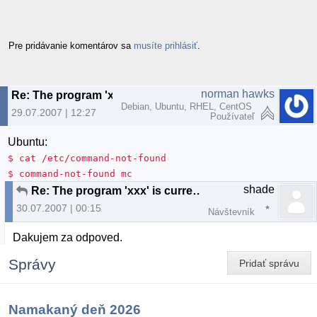
Pre pridávanie komentárov sa
musíte prihlásiť
.
norman hawks
Re: The program 'xxx' is currently not installed. Use...
Debian, Ubuntu, RHEL, CentOS
29.07.2007 | 12:27
Používateľ
Ubuntu:
$ cat /etc/command-not-found
$ command-not-found mc
shade
Re: The program 'xxx' is currently not installed. Use...
30.07.2007 | 00:15
Návštevník
Dakujem za odpoved.
Správy
Pridať správu
Namakaný deň 2026