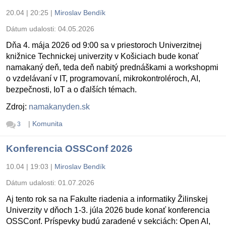
20.04 | 20:25
|
Miroslav Bendík
Dátum udalosti:
04.05.2026
Dňa 4. mája 2026 od 9:00 sa v priestoroch Univerzitnej
knižnice Technickej univerzity v Košiciach bude konať
namakaný deň, teda deň nabitý prednáškami a workshopmi
o vzdelávaní v IT, programovaní, mikrokontroléroch, AI,
bezpečnosti, IoT a o ďalších témach.
Zdroj:
namakanyden.sk
|
Komunita
3
Konferencia OSSConf 2026
10.04 | 19:03
|
Miroslav Bendík
Dátum udalosti:
01.07.2026
Aj tento rok sa na Fakulte riadenia a informatiky Žilinskej
Univerzity v dňoch 1-3. júla 2026 bude konať konferencia
OSSConf. Príspevky budú zaradené v sekciách: Open AI,