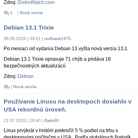
Zdroj:
DistroWatch.com
|
Nová verzia
6
Debian 13.1 Trixie
08.09.2025 | 09:01
|
redhawk1975
Po mesiaci od vydania Debian 13 vyšla nová verzia 13.1.
Debian 13.1 Trixie opravuje 71 chýb a pridáva 16
bezpečnostných aktualizácií.
Zdroj:
Debian
|
Nová verzia
Používanie Linuxu na desktopoch dosiahlo v
USA rekordnú úroveň.
21.07.2025 | 19:40
|
Balin50
Linux prvýkrát v histórii prekročil 5 % podiel na trhu s
desktopovými počítačmi v USA . Podľa globálnych štatistík