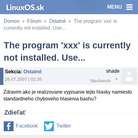
MENU
Domov
Fórum
Ostatné
The program 'xxx' is
currently not installed. Use...
The program 'xxx' is currently
not installed. Use...
shade
Sekcia
:
Ostatné
26.07.2007 | 02:35
Návštevník
Zdravim ako je realizovane vypisanie tejto hlasky namiesto
standardneho chyboveho hlasenia bashu?
Zdieľať
Facebook
Twitter