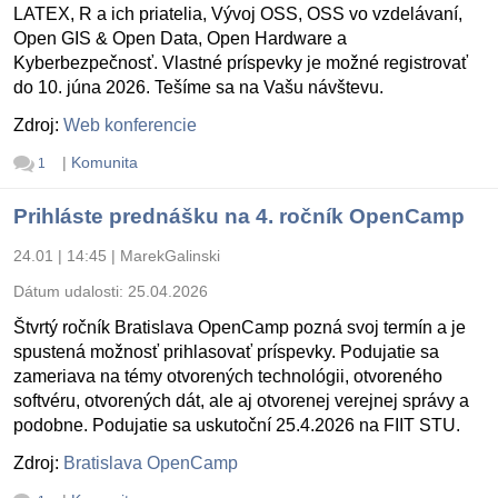
LATEX, R a ich priatelia, Vývoj OSS, OSS vo vzdelávaní,
Open GIS & Open Data, Open Hardware a
Kyberbezpečnosť. Vlastné príspevky je možné registrovať
do 10. júna 2026. Tešíme sa na Vašu návštevu.
Zdroj:
Web konferencie
|
Komunita
1
Prihláste prednášku na 4. ročník OpenCamp
24.01 | 14:45
|
MarekGalinski
Dátum udalosti:
25.04.2026
Štvrtý ročník Bratislava OpenCamp pozná svoj termín a je
spustená možnosť prihlasovať príspevky. Podujatie sa
zameriava na témy otvorených technológii, otvoreného
softvéru, otvorených dát, ale aj otvorenej verejnej správy a
podobne. Podujatie sa uskutoční 25.4.2026 na FIIT STU.
Zdroj:
Bratislava OpenCamp