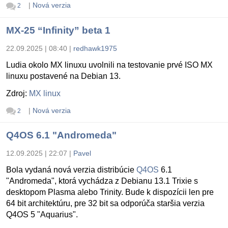
|
Nová verzia
2
MX-25 “Infinity” beta 1
22.09.2025 | 08:40
|
redhawk1975
Ludia okolo MX linuxu uvolnili na testovanie prvé ISO MX
linuxu postavené na Debian 13.
Zdroj:
MX linux
|
Nová verzia
2
Q4OS 6.1 "Andromeda"
12.09.2025 | 22:07
|
Pavel
Bola vydaná nová verzia distribúcie
Q4OS
6.1
"Andromeda", ktorá vychádza z Debianu 13.1 Trixie s
desktopom Plasma alebo Trinity. Bude k dispozícii len pre
64 bit architektúru, pre 32 bit sa odporúča staršia verzia
Q4OS 5 "Aquarius".