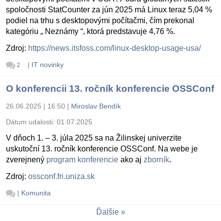
spoločnosti StatCounter za jún 2025 má Linux teraz 5,04 %
podiel na trhu s desktopovými počítačmi, čím prekonal
kategóriu „ Neznámy “, ktorá predstavuje 4,76 %.
Zdroj:
https://news.itsfoss.com/linux-desktop-usage-usa/
|
IT novinky
2
O konferencii 13. ročník konferencie OSSConf
26.06.2025 | 16:50
|
Miroslav Bendík
Dátum udalosti:
01.07.2025
V dňoch 1. – 3. júla 2025 sa na Žilinskej univerzite
uskutoční 13. ročník konferencie OSSConf. Na webe je
zverejnený
program konferencie
ako aj
zborník
.
Zdroj:
ossconf.fri.uniza.sk
|
Komunita
Ďalšie