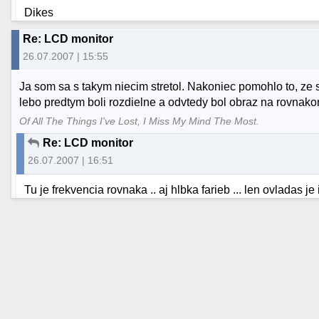
Dikes
Re: LCD monitor
26.07.2007 | 15:55
Ja som sa s takym niecim stretol. Nakoniec pomohlo to, ze 
lebo predtym boli rozdielne a odvtedy bol obraz na rovnako
Of All The Things I've Lost, I Miss My Mind The Most.
Re: LCD monitor
26.07.2007 | 16:51
Tu je frekvencia rovnaka .. aj hlbka farieb ... len ovladas je i