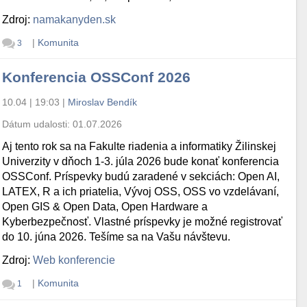
Zdroj:
namakanyden.sk
|
Komunita
3
Konferencia OSSConf 2026
10.04 | 19:03
|
Miroslav Bendík
Dátum udalosti:
01.07.2026
Aj tento rok sa na Fakulte riadenia a informatiky Žilinskej
Univerzity v dňoch 1-3. júla 2026 bude konať konferencia
OSSConf. Príspevky budú zaradené v sekciách: Open AI,
LATEX, R a ich priatelia, Vývoj OSS, OSS vo vzdelávaní,
Open GIS & Open Data, Open Hardware a
Kyberbezpečnosť. Vlastné príspevky je možné registrovať
do 10. júna 2026. Tešíme sa na Vašu návštevu.
Zdroj:
Web konferencie
|
Komunita
1