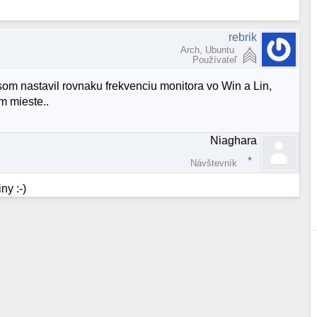
rebrik
Arch, Ubuntu
Používateľ
som nastavil rovnaku frekvenciu monitora vo Win a Lin,
m mieste..
Niaghara
Návštevník
ny :-)