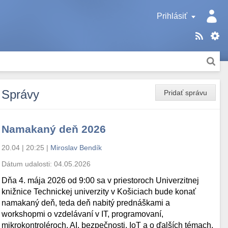
Prihlásiť
Správy
Pridať správu
Namakaný deň 2026
20.04 | 20:25
|
Miroslav Bendík
Dátum udalosti:
04.05.2026
Dňa 4. mája 2026 od 9:00 sa v priestoroch Univerzitnej
knižnice Technickej univerzity v Košiciach bude konať
namakaný deň, teda deň nabitý prednáškami a
workshopmi o vzdelávaní v IT, programovaní,
mikrokontroléroch, AI, bezpečnosti, IoT a o ďalších témach.