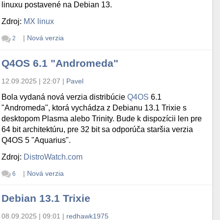
linuxu postavené na Debian 13.
Zdroj:
MX linux
|
Nová verzia
2
Q4OS 6.1 "Andromeda"
12.09.2025 | 22:07
|
Pavel
Bola vydaná nová verzia distribúcie
Q4OS
6.1
"Andromeda", ktorá vychádza z Debianu 13.1 Trixie s
desktopom Plasma alebo Trinity. Bude k dispozícii len pre
64 bit architektúru, pre 32 bit sa odporúča staršia verzia
Q4OS 5 "Aquarius".
Zdroj:
DistroWatch.com
|
Nová verzia
6
Debian 13.1 Trixie
08.09.2025 | 09:01
|
redhawk1975