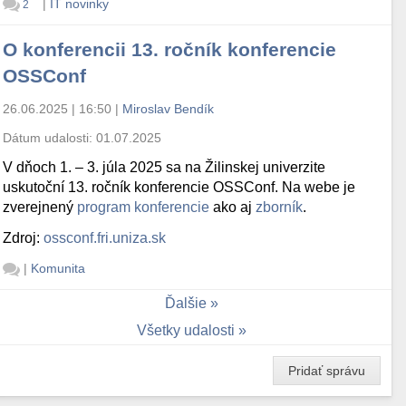
|
IT novinky
2
O konferencii 13. ročník konferencie
OSSConf
26.06.2025 | 16:50
|
Miroslav Bendík
Dátum udalosti:
01.07.2025
V dňoch 1. – 3. júla 2025 sa na Žilinskej univerzite
uskutoční 13. ročník konferencie OSSConf. Na webe je
zverejnený
program konferencie
ako aj
zborník
.
Zdroj:
ossconf.fri.uniza.sk
|
Komunita
Ďalšie
Všetky udalosti
Pridať správu