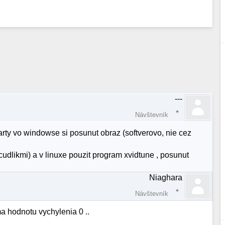
---
Návštevník
karty vo windowse si posunut obraz (softverovo, nie cez
udlikmi) a v linuxe pouzit program xvidtune , posunut
Niaghara
Návštevník
 hodnotu vychylenia 0 ..