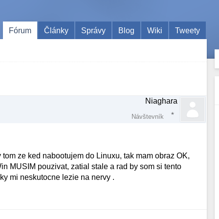
Fórum
Články
Správy
Blog
Wiki
Tweety
Niaghara
Návštevník
 v tom ze ked nabootujem do Linuxu, tak mam obraz OK,
in MUSIM pouzivat, zatial stale a rad by som si tento
ky mi neskutocne lezie na nervy .