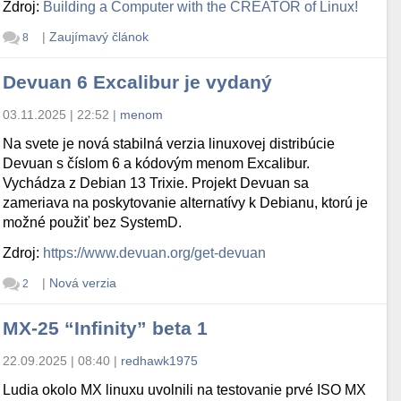
Zdroj:
Building a Computer with the CREATOR of Linux!
|
Zaujímavý článok
8
Devuan 6 Excalibur je vydaný
03.11.2025 | 22:52
|
menom
Na svete je nová stabilná verzia linuxovej distribúcie
Devuan s číslom 6 a kódovým menom Excalibur.
Vychádza z Debian 13 Trixie. Projekt Devuan sa
zameriava na poskytovanie alternatívy k Debianu, ktorú je
možné použiť bez SystemD.
Zdroj:
https://www.devuan.org/get-devuan
|
Nová verzia
2
MX-25 “Infinity” beta 1
22.09.2025 | 08:40
|
redhawk1975
Ludia okolo MX linuxu uvolnili na testovanie prvé ISO MX