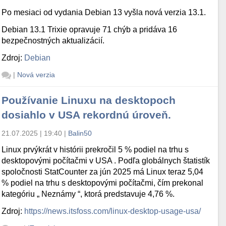
Po mesiaci od vydania Debian 13 vyšla nová verzia 13.1.
Debian 13.1 Trixie opravuje 71 chýb a pridáva 16
bezpečnostných aktualizácií.
Zdroj:
Debian
|
Nová verzia
Používanie Linuxu na desktopoch
dosiahlo v USA rekordnú úroveň.
21.07.2025 | 19:40
|
Balin50
Linux prvýkrát v histórii prekročil 5 % podiel na trhu s
desktopovými počítačmi v USA . Podľa globálnych štatistík
spoločnosti StatCounter za jún 2025 má Linux teraz 5,04
% podiel na trhu s desktopovými počítačmi, čím prekonal
kategóriu „ Neznámy “, ktorá predstavuje 4,76 %.
Zdroj:
https://news.itsfoss.com/linux-desktop-usage-usa/