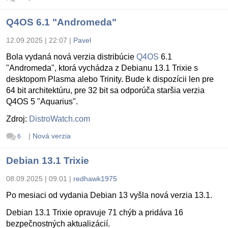
Q4OS 6.1 "Andromeda"
12.09.2025 | 22:07
|
Pavel
Bola vydaná nová verzia distribúcie
Q4OS
6.1
"Andromeda", ktorá vychádza z Debianu 13.1 Trixie s
desktopom Plasma alebo Trinity. Bude k dispozícii len pre
64 bit architektúru, pre 32 bit sa odporúča staršia verzia
Q4OS 5 "Aquarius".
Zdroj:
DistroWatch.com
|
Nová verzia
6
Debian 13.1 Trixie
08.09.2025 | 09:01
|
redhawk1975
Po mesiaci od vydania Debian 13 vyšla nová verzia 13.1.
Debian 13.1 Trixie opravuje 71 chýb a pridáva 16
bezpečnostných aktualizácií.