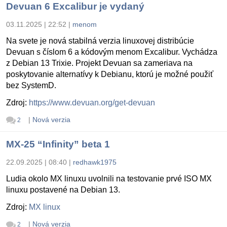
Devuan 6 Excalibur je vydaný
03.11.2025 | 22:52
|
menom
Na svete je nová stabilná verzia linuxovej distribúcie
Devuan s číslom 6 a kódovým menom Excalibur. Vychádza
z Debian 13 Trixie. Projekt Devuan sa zameriava na
poskytovanie alternatívy k Debianu, ktorú je možné použiť
bez SystemD.
Zdroj:
https://www.devuan.org/get-devuan
|
Nová verzia
2
MX-25 “Infinity” beta 1
22.09.2025 | 08:40
|
redhawk1975
Ludia okolo MX linuxu uvolnili na testovanie prvé ISO MX
linuxu postavené na Debian 13.
Zdroj:
MX linux
|
Nová verzia
2