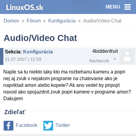
MENU
Domov
Fórum
Konfigurácia
Audio/Video Chat
Audio/Video Chat
4biddenfruit
Sekcia
:
Konfigurácia
31.07.2007 | 12:59
Návštevník
Najde sa tu niekto taky kto ma rozbehanu kameru a popri
nej aj zvuk v nejakom programe na chatovanie ako je
napriklad amsn alebo kopete? Ak ano vedel by pripojit
navod ako spojazdnit zvuk popri kamere v programe amsn?
Dakujem
Zdieľať
Facebook
Twitter