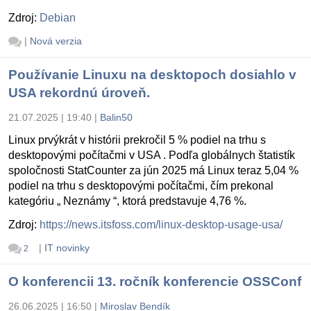
Zdroj:
Debian
|
Nová verzia
Používanie Linuxu na desktopoch dosiahlo v
USA rekordnú úroveň.
21.07.2025 | 19:40
|
Balin50
Linux prvýkrát v histórii prekročil 5 % podiel na trhu s
desktopovými počítačmi v USA . Podľa globálnych štatistík
spoločnosti StatCounter za jún 2025 má Linux teraz 5,04 %
podiel na trhu s desktopovými počítačmi, čím prekonal
kategóriu „ Neznámy “, ktorá predstavuje 4,76 %.
Zdroj:
https://news.itsfoss.com/linux-desktop-usage-usa/
|
IT novinky
2
O konferencii 13. ročník konferencie OSSConf
26.06.2025 | 16:50
|
Miroslav Bendík