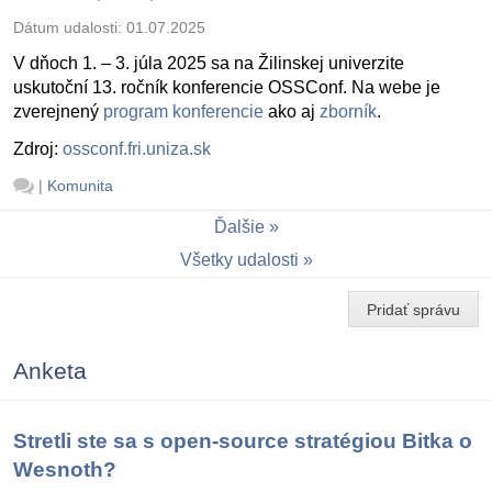
Dátum udalosti:
01.07.2025
V dňoch 1. – 3. júla 2025 sa na Žilinskej univerzite
uskutoční 13. ročník konferencie OSSConf. Na webe je
zverejnený
program konferencie
ako aj
zborník
.
Zdroj:
ossconf.fri.uniza.sk
|
Komunita
Ďalšie
Všetky udalosti
Pridať správu
Anketa
Stretli ste sa s open-source stratégiou Bitka o
Wesnoth?