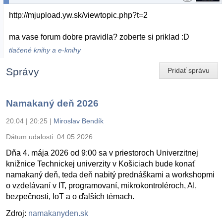
http://mjupload.yw.sk/viewtopic.php?t=2
ma vase forum dobre pravidla? zoberte si priklad :D
tlačené knihy a e-knihy
Správy
Pridať správu
Namakaný deň 2026
20.04 | 20:25
|
Miroslav Bendík
Dátum udalosti:
04.05.2026
Dňa 4. mája 2026 od 9:00 sa v priestoroch Univerzitnej
knižnice Technickej univerzity v Košiciach bude konať
namakaný deň, teda deň nabitý prednáškami a workshopmi
o vzdelávaní v IT, programovaní, mikrokontroléroch, AI,
bezpečnosti, IoT a o ďalších témach.
Zdroj:
namakanyden.sk