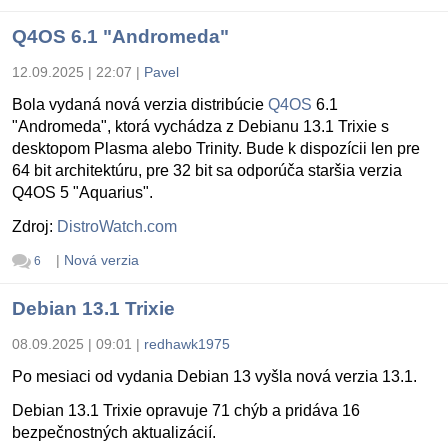
Q4OS 6.1 "Andromeda"
12.09.2025 | 22:07
|
Pavel
Bola vydaná nová verzia distribúcie
Q4OS
6.1
"Andromeda", ktorá vychádza z Debianu 13.1 Trixie s
desktopom Plasma alebo Trinity. Bude k dispozícii len pre
64 bit architektúru, pre 32 bit sa odporúča staršia verzia
Q4OS 5 "Aquarius".
Zdroj:
DistroWatch.com
|
Nová verzia
6
Debian 13.1 Trixie
08.09.2025 | 09:01
|
redhawk1975
Po mesiaci od vydania Debian 13 vyšla nová verzia 13.1.
Debian 13.1 Trixie opravuje 71 chýb a pridáva 16
bezpečnostných aktualizácií.