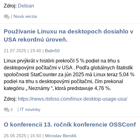
Zdroj:
Debian
|
Nová verzia
Používanie Linuxu na desktopoch dosiahlo v
USA rekordnú úroveň.
21.07.2025 | 19:40
|
Balin50
Linux prvýkrát v histórii prekročil 5 % podiel na trhu s
desktopovými počítačmi v USA . Podľa globálnych štatistík
spoločnosti StatCounter za jún 2025 má Linux teraz 5,04 %
podiel na trhu s desktopovými počítačmi, čím prekonal
kategóriu „ Neznámy “, ktorá predstavuje 4,76 %.
Zdroj:
https://news.itsfoss.com/linux-desktop-usage-usa/
|
IT novinky
2
O konferencii 13. ročník konferencie OSSConf
26.06.2025 | 16:50
|
Miroslav Bendík