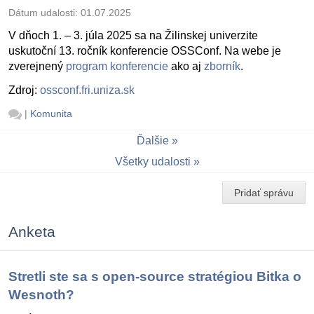
Dátum udalosti:
01.07.2025
V dňoch 1. – 3. júla 2025 sa na Žilinskej univerzite
uskutoční 13. ročník konferencie OSSConf. Na webe je
zverejnený
program konferencie
ako aj
zborník
.
Zdroj:
ossconf.fri.uniza.sk
|
Komunita
Ďalšie
Všetky udalosti
Pridať správu
Anketa
Stretli ste sa s open-source stratégiou Bitka o
Wesnoth?