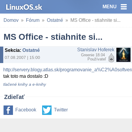
MENU
Domov
Fórum
Ostatné
MS Office - stiahnite si...
MS Office - stiahnite si...
Stanislav Hoferek
Sekcia
:
Ostatné
Greenie 18.04
07.08.2007 | 15:00
Používateľ
http://servery.blogy.atlas.sk/programovanie_a%C2%A0softver
tak toto ma dostalo :D
tlačené knihy a e-knihy
Zdieľať
Facebook
Twitter