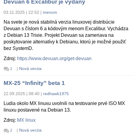
Devuan 6 Excalibur je vydaný
03.11.2025 | 22:52
|
menom
Na svete je nová stabilná verzia linuxovej distribúcie
Devuan s číslom 6 a kódovým menom Excalibur. Vychádza
z Debian 13 Trixie. Projekt Devuan sa zameriava na
poskytovanie alternatívy k Debianu, ktorú je možné použiť
bez SystemD.
Zdroj:
https://www.devuan.org/get-devuan
|
Nová verzia
2
MX-25 “Infinity” beta 1
22.09.2025 | 08:40
|
redhawk1975
Ludia okolo MX linuxu uvolnili na testovanie prvé ISO MX
linuxu postavené na Debian 13.
Zdroj:
MX linux
|
Nová verzia
2