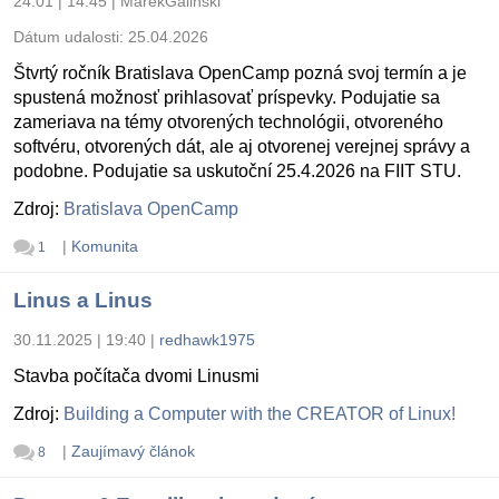
24.01 | 14:45
|
MarekGalinski
Dátum udalosti:
25.04.2026
Štvrtý ročník Bratislava OpenCamp pozná svoj termín a je
spustená možnosť prihlasovať príspevky. Podujatie sa
zameriava na témy otvorených technológii, otvoreného
softvéru, otvorených dát, ale aj otvorenej verejnej správy a
podobne. Podujatie sa uskutoční 25.4.2026 na FIIT STU.
Zdroj:
Bratislava OpenCamp
|
Komunita
1
Linus a Linus
30.11.2025 | 19:40
|
redhawk1975
Stavba počítača dvomi Linusmi
Zdroj:
Building a Computer with the CREATOR of Linux!
|
Zaujímavý článok
8