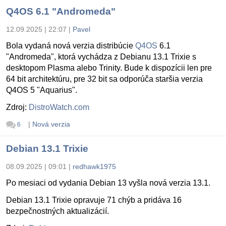
Q4OS 6.1 "Andromeda"
12.09.2025 | 22:07
|
Pavel
Bola vydaná nová verzia distribúcie
Q4OS
6.1
"Andromeda", ktorá vychádza z Debianu 13.1 Trixie s
desktopom Plasma alebo Trinity. Bude k dispozícii len pre
64 bit architektúru, pre 32 bit sa odporúča staršia verzia
Q4OS 5 "Aquarius".
Zdroj:
DistroWatch.com
|
Nová verzia
6
Debian 13.1 Trixie
08.09.2025 | 09:01
|
redhawk1975
Po mesiaci od vydania Debian 13 vyšla nová verzia 13.1.
Debian 13.1 Trixie opravuje 71 chýb a pridáva 16
bezpečnostných aktualizácií.