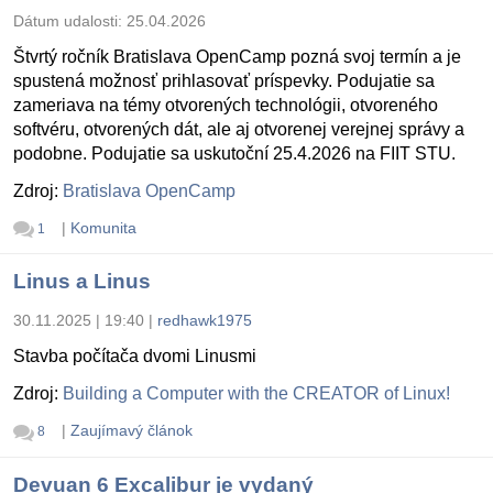
Dátum udalosti:
25.04.2026
Štvrtý ročník Bratislava OpenCamp pozná svoj termín a je
spustená možnosť prihlasovať príspevky. Podujatie sa
zameriava na témy otvorených technológii, otvoreného
softvéru, otvorených dát, ale aj otvorenej verejnej správy a
podobne. Podujatie sa uskutoční 25.4.2026 na FIIT STU.
Zdroj:
Bratislava OpenCamp
|
Komunita
1
Linus a Linus
30.11.2025 | 19:40
|
redhawk1975
Stavba počítača dvomi Linusmi
Zdroj:
Building a Computer with the CREATOR of Linux!
|
Zaujímavý článok
8
Devuan 6 Excalibur je vydaný