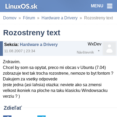
MENU
Domov
Fórum
Hardware a Drivery
Rozostreny text
Rozostreny text
WxDev
Sekcia
:
Hardware a Drivery
11.08.2007 | 23:34
Návštevník
Zrdravim.
Chcel by som sa opytat, preco mi obcas v Ubuntu (7.04)
zobrazuje text tak trocha rozostrene, nemoze to byt fontom ?
Dakujem za vsetky odpovede
(este jedna (asi lahsia) otazka: neviete ako sa zmensi
velkost ikoniek na ploche na taku klasicku Windowsacku
verziu ? )
Zdieľať