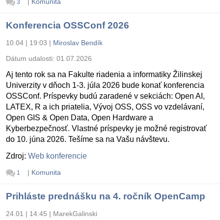
|
Komunita
3
Konferencia OSSConf 2026
10.04 | 19:03
|
Miroslav Bendík
Dátum udalosti:
01.07.2026
Aj tento rok sa na Fakulte riadenia a informatiky Žilinskej
Univerzity v dňoch 1-3. júla 2026 bude konať konferencia
OSSConf. Príspevky budú zaradené v sekciách: Open AI,
LATEX, R a ich priatelia, Vývoj OSS, OSS vo vzdelávaní,
Open GIS & Open Data, Open Hardware a
Kyberbezpečnosť. Vlastné príspevky je možné registrovať
do 10. júna 2026. Tešíme sa na Vašu návštevu.
Zdroj:
Web konferencie
|
Komunita
1
Prihláste prednášku na 4. ročník OpenCamp
24.01 | 14:45
|
MarekGalinski