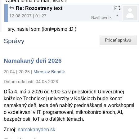
Opera to ma normal , vsak ?
ja:)
Re: Rozostreny text
12.08.2007 | 01:27
Návštevník
sry, nasiel som (font=pismo :D )
Správy
Pridať správu
Namakaný deň 2026
20.04 | 20:25
|
Miroslav Bendík
Dátum udalosti:
04.05.2026
Dňa 4. mája 2026 od 9:00 sa v priestoroch Univerzitnej
knižnice Technickej univerzity v Košiciach bude konať
namakaný deň, teda deň nabitý prednáškami a workshopmi
o vzdelávaní v IT, programovaní, mikrokontroléroch, AI,
bezpečnosti, IoT a o ďalších témach.
Zdroj:
namakanyden.sk