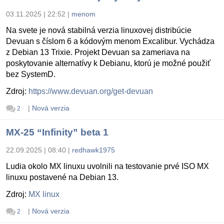
03.11.2025 | 22:52
|
menom
Na svete je nová stabilná verzia linuxovej distribúcie
Devuan s číslom 6 a kódovým menom Excalibur. Vychádza
z Debian 13 Trixie. Projekt Devuan sa zameriava na
poskytovanie alternatívy k Debianu, ktorú je možné použiť
bez SystemD.
Zdroj:
https://www.devuan.org/get-devuan
|
Nová verzia
2
MX-25 “Infinity” beta 1
22.09.2025 | 08:40
|
redhawk1975
Ludia okolo MX linuxu uvolnili na testovanie prvé ISO MX
linuxu postavené na Debian 13.
Zdroj:
MX linux
|
Nová verzia
2