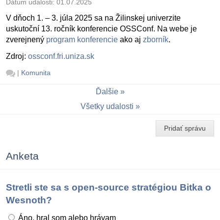
Dátum udalosti:
01.07.2025
V dňoch 1. – 3. júla 2025 sa na Žilinskej univerzite
uskutoční 13. ročník konferencie OSSConf. Na webe je
zverejnený
program konferencie
ako aj
zborník
.
Zdroj:
ossconf.fri.uniza.sk
|
Komunita
Ďalšie
Všetky udalosti
Pridať správu
Anketa
Stretli ste sa s open-source stratégiou Bitka o
Wesnoth?
Áno, hral som alebo hrávam