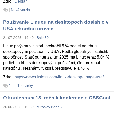
Zdroj:
Debian
|
Nová verzia
Používanie Linuxu na desktopoch dosiahlo v
USA rekordnú úroveň.
21.07.2025 | 19:40
|
Balin50
Linux prvýkrát v histórii prekročil 5 % podiel na trhu s
desktopovými počítačmi v USA . Podľa globálnych štatistík
spoločnosti StatCounter za jún 2025 má Linux teraz 5,04 %
podiel na trhu s desktopovými počítačmi, čím prekonal
kategóriu „ Neznámy “, ktorá predstavuje 4,76 %.
Zdroj:
https://news.itsfoss.com/linux-desktop-usage-usa/
|
IT novinky
2
O konferencii 13. ročník konferencie OSSConf
26.06.2025 | 16:50
|
Miroslav Bendík