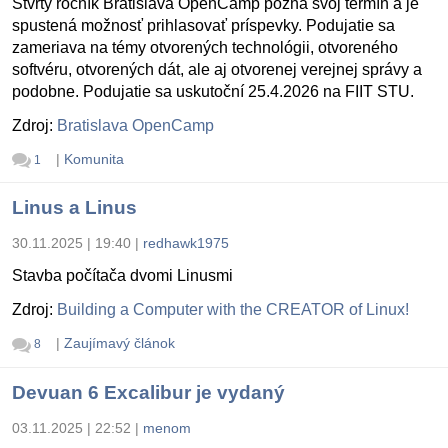
Štvrtý ročník Bratislava OpenCamp pozná svoj termín a je
spustená možnosť prihlasovať príspevky. Podujatie sa
zameriava na témy otvorených technológii, otvoreného
softvéru, otvorených dát, ale aj otvorenej verejnej správy a
podobne. Podujatie sa uskutoční 25.4.2026 na FIIT STU.
Zdroj:
Bratislava OpenCamp
|
Komunita
1
Linus a Linus
30.11.2025 | 19:40
|
redhawk1975
Stavba počítača dvomi Linusmi
Zdroj:
Building a Computer with the CREATOR of Linux!
|
Zaujímavý článok
8
Devuan 6 Excalibur je vydaný
03.11.2025 | 22:52
|
menom