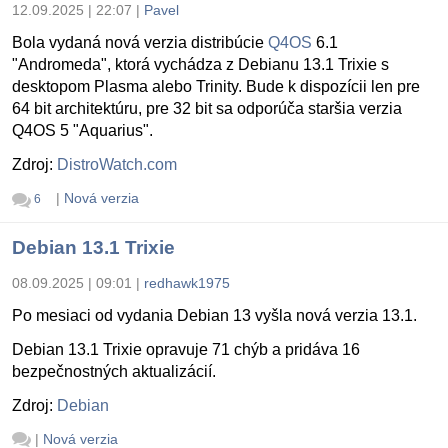
12.09.2025 | 22:07
|
Pavel
Bola vydaná nová verzia distribúcie
Q4OS
6.1
"Andromeda", ktorá vychádza z Debianu 13.1 Trixie s
desktopom Plasma alebo Trinity. Bude k dispozícii len pre
64 bit architektúru, pre 32 bit sa odporúča staršia verzia
Q4OS 5 "Aquarius".
Zdroj:
DistroWatch.com
|
Nová verzia
6
Debian 13.1 Trixie
08.09.2025 | 09:01
|
redhawk1975
Po mesiaci od vydania Debian 13 vyšla nová verzia 13.1.
Debian 13.1 Trixie opravuje 71 chýb a pridáva 16
bezpečnostných aktualizácií.
Zdroj:
Debian
|
Nová verzia