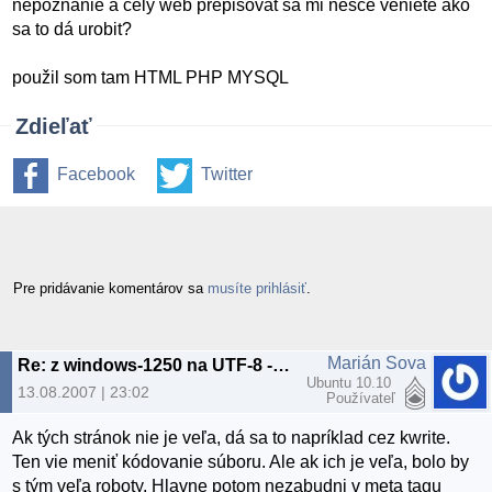
nepoznanie a cely web prepisovat sa mi nesce veniete ako
sa to dá urobit?
použil som tam HTML PHP MYSQL
Zdieľať
Facebook
Twitter
Pre pridávanie komentárov sa
musíte prihlásiť
.
Marián Sova
Re: z windows-1250 na UTF-8 --> WEB
Ubuntu 10.10
13.08.2007 | 23:02
Používateľ
Ak tých stránok nie je veľa, dá sa to napríklad cez kwrite.
Ten vie meniť kódovanie súboru. Ale ak ich je veľa, bolo by
s tým veľa roboty. Hlavne potom nezabudni v meta tagu