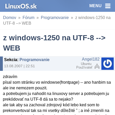
MENU
Domov
Fórum
Programovanie
z windows-1250 na
UTF-8 --> WEB
z windows-1250 na UTF-8 -->
WEB
Angel182
Sekcia
:
Programovanie
Ubuntu
13.08.2007 | 22:51
Používateľ
zdravím
písal som stránku vo windowse(frontpage) -- ano hanbim sa
ale ine nemozem pouzit.
a potrebujem ju nahodit na linuxovy server a potrebujem ju
prekódovať na UTF-8 dá sa to nejako?
ale tak aby sa zachoval zdrojový kód lebo ked som to
prekonvertoval tak sa mi vsetky dôležité " ; a iné zmenili na