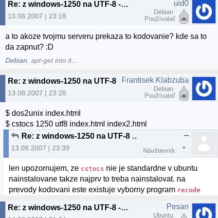
uid0
Re: z windows-1250 na UTF-8 --> WEB
Debian
13.08.2007 | 23:18
Používateľ
a to akoze tvojmu serveru prekaza to kodovanie? kde sa to
da zapnut? :D
Debian
. apt-get into it…
Frantisek Klabzuba
Re: z windows-1250 na UTF-8 --> WEB
Debian
13.08.2007 | 23:28
Používateľ
$ dos2unix index.html
$ cstocs 1250 utf8 index.html index2.html
--
Re: z windows-1250 na UTF-8 --> WEB
13.08.2007 | 23:39
Návštevník
len upozornujem, ze
nie je standardne v ubuntu
cstocs
nainstalovane takze najprv to treba nainstalovat. na
prevody kodovani este existuje vyborny program
recode
Pesan
Re: z windows-1250 na UTF-8 --> WEB
Ubuntu