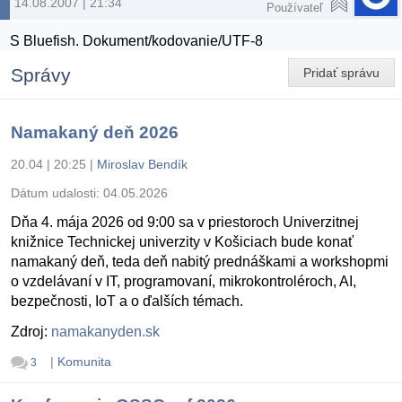
14.08.2007 | 21:34
Používateľ
S Bluefish. Dokument/kodovanie/UTF-8
Správy
Pridať správu
Namakaný deň 2026
20.04 | 20:25
|
Miroslav Bendík
Dátum udalosti:
04.05.2026
Dňa 4. mája 2026 od 9:00 sa v priestoroch Univerzitnej
knižnice Technickej univerzity v Košiciach bude konať
namakaný deň, teda deň nabitý prednáškami a workshopmi
o vzdelávaní v IT, programovaní, mikrokontroléroch, AI,
bezpečnosti, IoT a o ďalších témach.
Zdroj:
namakanyden.sk
|
Komunita
3