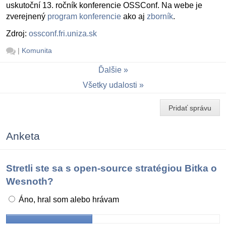
uskutoční 13. ročník konferencie OSSConf. Na webe je
zverejnený
program konferencie
ako aj
zborník
.
Zdroj:
ossconf.fri.uniza.sk
|
Komunita
Ďalšie
Všetky udalosti
Pridať správu
Anketa
Stretli ste sa s open-source stratégiou Bitka o
Wesnoth?
Áno, hral som alebo hrávam