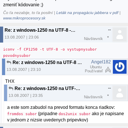
zmeniť kódovanie ;)
Čo ťa nezabije, to ťa posilní |
Leták na propagáciu jabbera v pdf
|
www.mikroprocesory.sk
--
Re: z windows-1250 na UTF-8 --> WEB
13.08.2007 | 23:06
Návštevník
iconv -f CP1250 -t UTF-8 -o vystupnysubor
povodnysubor
Angel182
Re: z windows-1250 na UTF-8 --> WEB
Ubuntu
13.08.2007 | 23:10
Používateľ
THX
--
Re: z windows-1250 na UTF-8 --> WEB
13.08.2007 | 23:35
Návštevník
a este som zabudol na prevod formatu konca riadkov:
(pripadne
ako je napisane
fromdos subor
dos2unix subor
v jednom z nizsie uvedenych pripevkov)