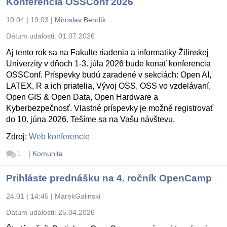
Konferencia OSSConf 2026
10.04 | 19:03
|
Miroslav Bendík
Dátum udalosti:
01.07.2026
Aj tento rok sa na Fakulte riadenia a informatiky Žilinskej
Univerzity v dňoch 1-3. júla 2026 bude konať konferencia
OSSConf. Príspevky budú zaradené v sekciách: Open AI,
LATEX, R a ich priatelia, Vývoj OSS, OSS vo vzdelávaní,
Open GIS & Open Data, Open Hardware a
Kyberbezpečnosť. Vlastné príspevky je možné registrovať
do 10. júna 2026. Tešíme sa na Vašu návštevu.
Zdroj:
Web konferencie
|
Komunita
1
Prihláste prednášku na 4. ročník OpenCamp
24.01 | 14:45
|
MarekGalinski
Dátum udalosti:
25.04.2026