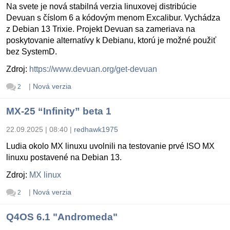
Na svete je nová stabilná verzia linuxovej distribúcie
Devuan s číslom 6 a kódovým menom Excalibur. Vychádza
z Debian 13 Trixie. Projekt Devuan sa zameriava na
poskytovanie alternatívy k Debianu, ktorú je možné použiť
bez SystemD.
Zdroj:
https://www.devuan.org/get-devuan
|
Nová verzia
2
MX-25 “Infinity” beta 1
22.09.2025 | 08:40
|
redhawk1975
Ludia okolo MX linuxu uvolnili na testovanie prvé ISO MX
linuxu postavené na Debian 13.
Zdroj:
MX linux
|
Nová verzia
2
Q4OS 6.1 "Andromeda"