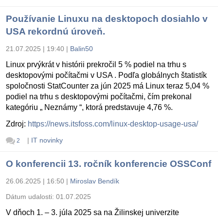
Používanie Linuxu na desktopoch dosiahlo v
USA rekordnú úroveň.
21.07.2025 | 19:40
|
Balin50
Linux prvýkrát v histórii prekročil 5 % podiel na trhu s
desktopovými počítačmi v USA . Podľa globálnych štatistík
spoločnosti StatCounter za jún 2025 má Linux teraz 5,04 %
podiel na trhu s desktopovými počítačmi, čím prekonal
kategóriu „ Neznámy “, ktorá predstavuje 4,76 %.
Zdroj:
https://news.itsfoss.com/linux-desktop-usage-usa/
|
IT novinky
2
O konferencii 13. ročník konferencie OSSConf
26.06.2025 | 16:50
|
Miroslav Bendík
Dátum udalosti:
01.07.2025
V dňoch 1. – 3. júla 2025 sa na Žilinskej univerzite