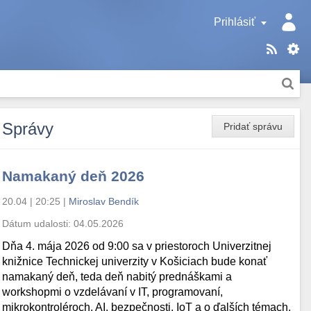
Prihlásiť
Správy
Pridať správu
Namakaný deň 2026
20.04 | 20:25
|
Miroslav Bendík
Dátum udalosti:
04.05.2026
Dňa 4. mája 2026 od 9:00 sa v priestoroch Univerzitnej
knižnice Technickej univerzity v Košiciach bude konať
namakaný deň, teda deň nabitý prednáškami a
workshopmi o vzdelávaní v IT, programovaní,
mikrokontroléroch, AI, bezpečnosti, IoT a o ďalších témach.