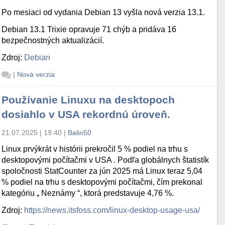
Po mesiaci od vydania Debian 13 vyšla nová verzia 13.1.
Debian 13.1 Trixie opravuje 71 chýb a pridáva 16
bezpečnostných aktualizácií.
Zdroj:
Debian
|
Nová verzia
Používanie Linuxu na desktopoch
dosiahlo v USA rekordnú úroveň.
21.07.2025 | 19:40
|
Balin50
Linux prvýkrát v histórii prekročil 5 % podiel na trhu s
desktopovými počítačmi v USA . Podľa globálnych štatistík
spoločnosti StatCounter za jún 2025 má Linux teraz 5,04
% podiel na trhu s desktopovými počítačmi, čím prekonal
kategóriu „ Neznámy “, ktorá predstavuje 4,76 %.
Zdroj:
https://news.itsfoss.com/linux-desktop-usage-usa/