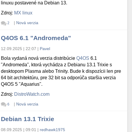
linuxu postavené na Debian 13.
Zdroj:
MX linux
|
Nová verzia
2
Q4OS 6.1 "Andromeda"
12.09.2025 | 22:07
|
Pavel
Bola vydaná nová verzia distribúcie
Q4OS
6.1
"Andromeda", ktorá vychádza z Debianu 13.1 Trixie s
desktopom Plasma alebo Trinity. Bude k dispozícii len pre
64 bit architektúru, pre 32 bit sa odporúča staršia verzia
Q4OS 5 "Aquarius".
Zdroj:
DistroWatch.com
|
Nová verzia
6
Debian 13.1 Trixie
08.09.2025 | 09:01
|
redhawk1975