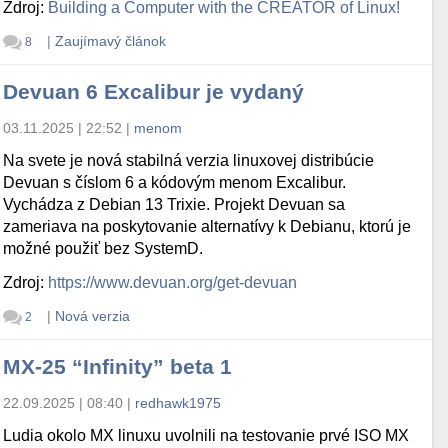
Zdroj:
Building a Computer with the CREATOR of Linux!
|
Zaujímavý článok
8
Devuan 6 Excalibur je vydaný
03.11.2025 | 22:52
|
menom
Na svete je nová stabilná verzia linuxovej distribúcie
Devuan s číslom 6 a kódovým menom Excalibur.
Vychádza z Debian 13 Trixie. Projekt Devuan sa
zameriava na poskytovanie alternatívy k Debianu, ktorú je
možné použiť bez SystemD.
Zdroj:
https://www.devuan.org/get-devuan
|
Nová verzia
2
MX-25 “Infinity” beta 1
22.09.2025 | 08:40
|
redhawk1975
Ludia okolo MX linuxu uvolnili na testovanie prvé ISO MX