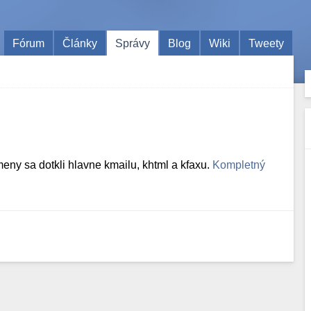
Fórum
Články
Správy
Blog
Wiki
Tweety
eny sa dotkli hlavne kmailu, khtml a kfaxu.
Kompletný