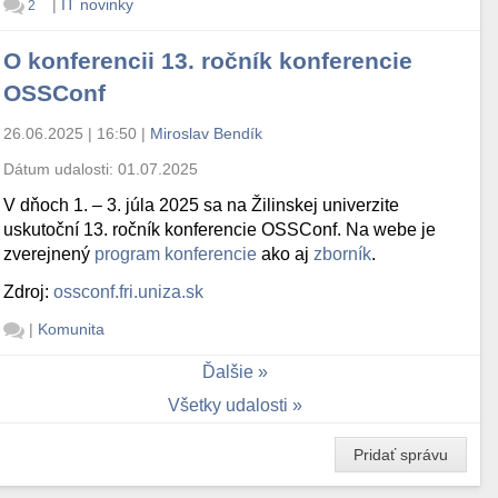
|
IT novinky
2
O konferencii 13. ročník konferencie
OSSConf
26.06.2025 | 16:50
|
Miroslav Bendík
Dátum udalosti:
01.07.2025
V dňoch 1. – 3. júla 2025 sa na Žilinskej univerzite
uskutoční 13. ročník konferencie OSSConf. Na webe je
zverejnený
program konferencie
ako aj
zborník
.
Zdroj:
ossconf.fri.uniza.sk
|
Komunita
Ďalšie
Všetky udalosti
Pridať správu