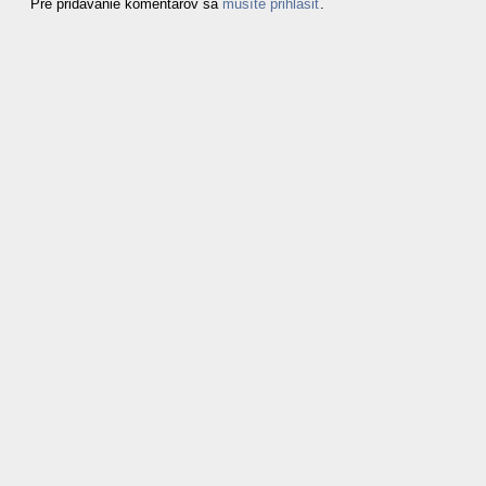
Pre pridávanie komentárov sa
musíte prihlásiť
.