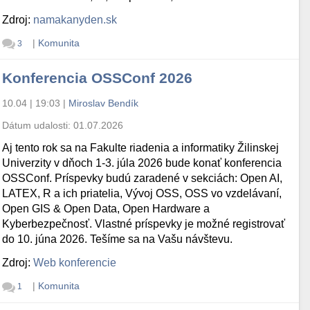
Zdroj:
namakanyden.sk
|
Komunita
3
Konferencia OSSConf 2026
10.04 | 19:03
|
Miroslav Bendík
Dátum udalosti:
01.07.2026
Aj tento rok sa na Fakulte riadenia a informatiky Žilinskej
Univerzity v dňoch 1-3. júla 2026 bude konať konferencia
OSSConf. Príspevky budú zaradené v sekciách: Open AI,
LATEX, R a ich priatelia, Vývoj OSS, OSS vo vzdelávaní,
Open GIS & Open Data, Open Hardware a
Kyberbezpečnosť. Vlastné príspevky je možné registrovať
do 10. júna 2026. Tešíme sa na Vašu návštevu.
Zdroj:
Web konferencie
|
Komunita
1