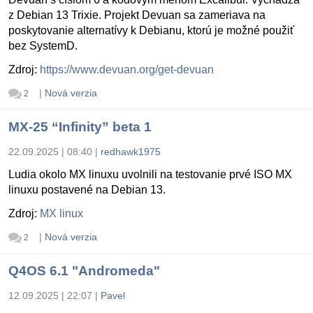
z Debian 13 Trixie. Projekt Devuan sa zameriava na
poskytovanie alternatívy k Debianu, ktorú je možné použiť
bez SystemD.
Zdroj:
https://www.devuan.org/get-devuan
|
Nová verzia
2
MX-25 “Infinity” beta 1
22.09.2025 | 08:40
|
redhawk1975
Ludia okolo MX linuxu uvolnili na testovanie prvé ISO MX
linuxu postavené na Debian 13.
Zdroj:
MX linux
|
Nová verzia
2
Q4OS 6.1 "Andromeda"
12.09.2025 | 22:07
|
Pavel