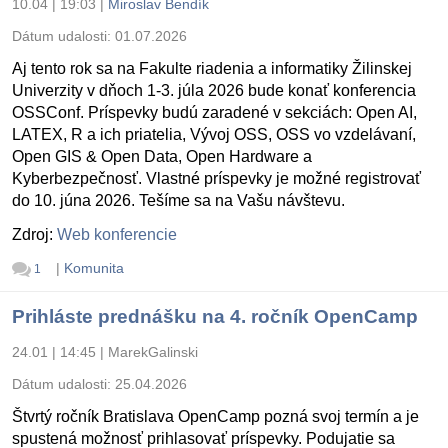
10.04 | 19:03
|
Miroslav Bendík
Dátum udalosti:
01.07.2026
Aj tento rok sa na Fakulte riadenia a informatiky Žilinskej
Univerzity v dňoch 1-3. júla 2026 bude konať konferencia
OSSConf. Príspevky budú zaradené v sekciách: Open AI,
LATEX, R a ich priatelia, Vývoj OSS, OSS vo vzdelávaní,
Open GIS & Open Data, Open Hardware a
Kyberbezpečnosť. Vlastné príspevky je možné registrovať
do 10. júna 2026. Tešíme sa na Vašu návštevu.
Zdroj:
Web konferencie
|
Komunita
1
Prihláste prednášku na 4. ročník OpenCamp
24.01 | 14:45
|
MarekGalinski
Dátum udalosti:
25.04.2026
Štvrtý ročník Bratislava OpenCamp pozná svoj termín a je
spustená možnosť prihlasovať príspevky. Podujatie sa