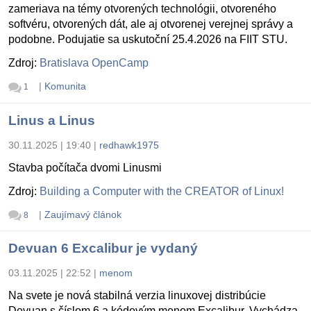
zameriava na témy otvorených technológii, otvoreného
softvéru, otvorených dát, ale aj otvorenej verejnej správy a
podobne. Podujatie sa uskutoční 25.4.2026 na FIIT STU.
Zdroj:
Bratislava OpenCamp
|
Komunita
1
Linus a Linus
30.11.2025 | 19:40
|
redhawk1975
Stavba počítača dvomi Linusmi
Zdroj:
Building a Computer with the CREATOR of Linux!
|
Zaujímavý článok
8
Devuan 6 Excalibur je vydaný
03.11.2025 | 22:52
|
menom
Na svete je nová stabilná verzia linuxovej distribúcie
Devuan s číslom 6 a kódovým menom Excalibur. Vychádza