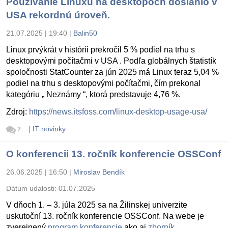
Používanie Linuxu na desktopoch dosiahlo v
USA rekordnú úroveň.
21.07.2025 | 19:40
|
Balin50
Linux prvýkrát v histórii prekročil 5 % podiel na trhu s
desktopovými počítačmi v USA . Podľa globálnych štatistík
spoločnosti StatCounter za jún 2025 má Linux teraz 5,04 %
podiel na trhu s desktopovými počítačmi, čím prekonal
kategóriu „ Neznámy “, ktorá predstavuje 4,76 %.
Zdroj:
https://news.itsfoss.com/linux-desktop-usage-usa/
|
IT novinky
2
O konferencii 13. ročník konferencie OSSConf
26.06.2025 | 16:50
|
Miroslav Bendík
Dátum udalosti:
01.07.2025
V dňoch 1. – 3. júla 2025 sa na Žilinskej univerzite
uskutoční 13. ročník konferencie OSSConf. Na webe je
zverejnený
program konferencie
ako aj
zborník
.