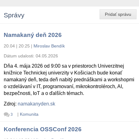
Správy
Pridať správu
Namakaný deň 2026
20.04 | 20:25
|
Miroslav Bendík
Dátum udalosti:
04.05.2026
Dňa 4. mája 2026 od 9:00 sa v priestoroch Univerzitnej
knižnice Technickej univerzity v Košiciach bude konať
namakaný deň, teda deň nabitý prednáškami a workshopmi
o vzdelávaní v IT, programovaní, mikrokontroléroch, AI,
bezpečnosti, IoT a o ďalších témach.
Zdroj:
namakanyden.sk
|
Komunita
3
Konferencia OSSConf 2026