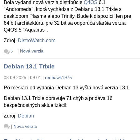
Bola vydaná nová verzia distribúcie
Q4OS
6.1
"Andromeda", ktorá vychádza z Debianu 13.1 Trixie s
desktopom Plasma alebo Trinity. Bude k dispozícii len pre
64 bit architektúru, pre 32 bit sa odporúča staršia verzia
Q4OS 5 "Aquarius".
Zdroj:
DistroWatch.com
|
Nová verzia
6
Debian 13.1 Trixie
08.09.2025 | 09:01
|
redhawk1975
Po mesiaci od vydania Debian 13 vyšla nová verzia 13.1.
Debian 13.1 Trixie opravuje 71 chýb a pridáva 16
bezpečnostných aktualizácií.
Zdroj:
Debian
|
Nová verzia