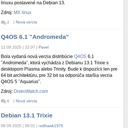
linuxu postavené na Debian 13.
Zdroj:
MX linux
|
Nová verzia
2
Q4OS 6.1 "Andromeda"
12.09.2025 | 22:07
|
Pavel
Bola vydaná nová verzia distribúcie
Q4OS
6.1
"Andromeda", ktorá vychádza z Debianu 13.1 Trixie s
desktopom Plasma alebo Trinity. Bude k dispozícii len pre
64 bit architektúru, pre 32 bit sa odporúča staršia verzia
Q4OS 5 "Aquarius".
Zdroj:
DistroWatch.com
|
Nová verzia
6
Debian 13.1 Trixie
08.09.2025 | 09:01
|
redhawk1975