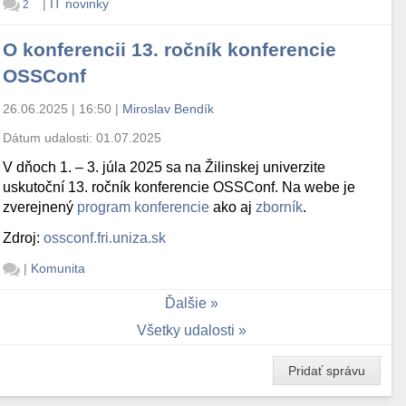
|
IT novinky
2
O konferencii 13. ročník konferencie
OSSConf
26.06.2025 | 16:50
|
Miroslav Bendík
Dátum udalosti:
01.07.2025
V dňoch 1. – 3. júla 2025 sa na Žilinskej univerzite
uskutoční 13. ročník konferencie OSSConf. Na webe je
zverejnený
program konferencie
ako aj
zborník
.
Zdroj:
ossconf.fri.uniza.sk
|
Komunita
Ďalšie
Všetky udalosti
Pridať správu