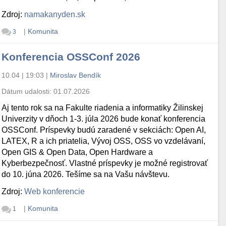
Zdroj:
namakanyden.sk
|
Komunita
3
Konferencia OSSConf 2026
10.04 | 19:03
|
Miroslav Bendík
Dátum udalosti:
01.07.2026
Aj tento rok sa na Fakulte riadenia a informatiky Žilinskej
Univerzity v dňoch 1-3. júla 2026 bude konať konferencia
OSSConf. Príspevky budú zaradené v sekciách: Open AI,
LATEX, R a ich priatelia, Vývoj OSS, OSS vo vzdelávaní,
Open GIS & Open Data, Open Hardware a
Kyberbezpečnosť. Vlastné príspevky je možné registrovať
do 10. júna 2026. Tešíme sa na Vašu návštevu.
Zdroj:
Web konferencie
|
Komunita
1