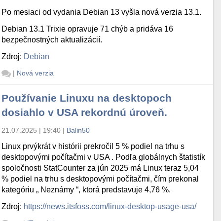
Po mesiaci od vydania Debian 13 vyšla nová verzia 13.1.
Debian 13.1 Trixie opravuje 71 chýb a pridáva 16
bezpečnostných aktualizácií.
Zdroj:
Debian
|
Nová verzia
Používanie Linuxu na desktopoch
dosiahlo v USA rekordnú úroveň.
21.07.2025 | 19:40
|
Balin50
Linux prvýkrát v histórii prekročil 5 % podiel na trhu s
desktopovými počítačmi v USA . Podľa globálnych štatistík
spoločnosti StatCounter za jún 2025 má Linux teraz 5,04
% podiel na trhu s desktopovými počítačmi, čím prekonal
kategóriu „ Neznámy “, ktorá predstavuje 4,76 %.
Zdroj:
https://news.itsfoss.com/linux-desktop-usage-usa/