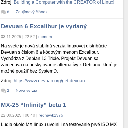
Zdroj:
Building a Computer with the CREATOR of Linux!
|
Zaujímavý článok
8
Devuan 6 Excalibur je vydaný
03.11.2025 | 22:52
|
menom
Na svete je nová stabilná verzia linuxovej distribúcie
Devuan s číslom 6 a kódovým menom Excalibur.
Vychádza z Debian 13 Trixie. Projekt Devuan sa
zameriava na poskytovanie alternatívy k Debianu, ktorú je
možné použiť bez SystemD.
Zdroj:
https://www.devuan.org/get-devuan
|
Nová verzia
2
MX-25 “Infinity” beta 1
22.09.2025 | 08:40
|
redhawk1975
Ludia okolo MX linuxu uvolnili na testovanie prvé ISO MX