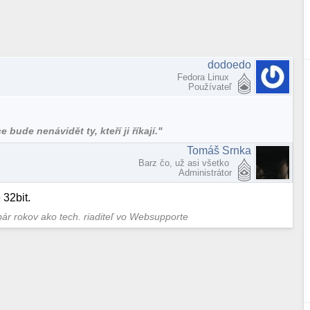
dodoedo
Fedora Linux
Používateľ
bude nenávidět ty, kteří ji říkají."
Tomáš Srnka
Barz čo, už asi všetko
Administrátor
 32bit.
pár rokov ako tech. riaditeľ vo Websupporte