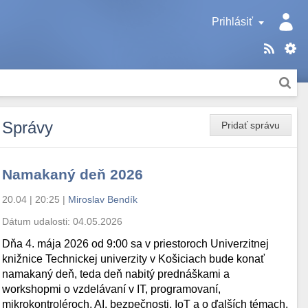
Prihlásiť
Správy
Pridať správu
Namakaný deň 2026
20.04 | 20:25
|
Miroslav Bendík
Dátum udalosti:
04.05.2026
Dňa 4. mája 2026 od 9:00 sa v priestoroch Univerzitnej
knižnice Technickej univerzity v Košiciach bude konať
namakaný deň, teda deň nabitý prednáškami a
workshopmi o vzdelávaní v IT, programovaní,
mikrokontroléroch, AI, bezpečnosti, IoT a o ďalších témach.