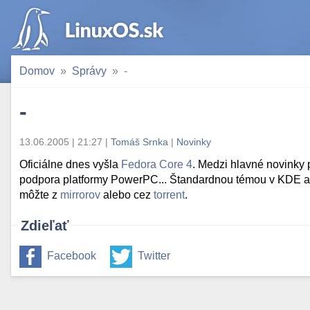
Domov
Správy
-
-
13.06.2005 | 21:27
|
Tomáš Srnka
|
Novinky
Oficiálne dnes vyšla
Fedora Core 4
. Medzi hlavné novinky
podpora platformy PowerPC... Štandardnou témou v KDE a
môžte z
mirrorov
alebo cez
torrent
.
Zdieľať
Facebook
Twitter