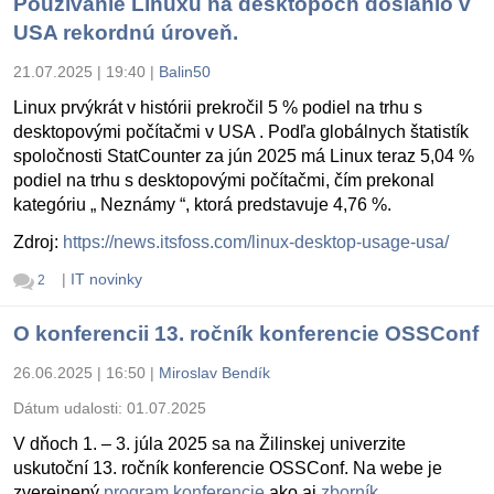
Používanie Linuxu na desktopoch dosiahlo v
USA rekordnú úroveň.
21.07.2025 | 19:40
|
Balin50
Linux prvýkrát v histórii prekročil 5 % podiel na trhu s
desktopovými počítačmi v USA . Podľa globálnych štatistík
spoločnosti StatCounter za jún 2025 má Linux teraz 5,04 %
podiel na trhu s desktopovými počítačmi, čím prekonal
kategóriu „ Neznámy “, ktorá predstavuje 4,76 %.
Zdroj:
https://news.itsfoss.com/linux-desktop-usage-usa/
|
IT novinky
2
O konferencii 13. ročník konferencie OSSConf
26.06.2025 | 16:50
|
Miroslav Bendík
Dátum udalosti:
01.07.2025
V dňoch 1. – 3. júla 2025 sa na Žilinskej univerzite
uskutoční 13. ročník konferencie OSSConf. Na webe je
zverejnený
program konferencie
ako aj
zborník
.