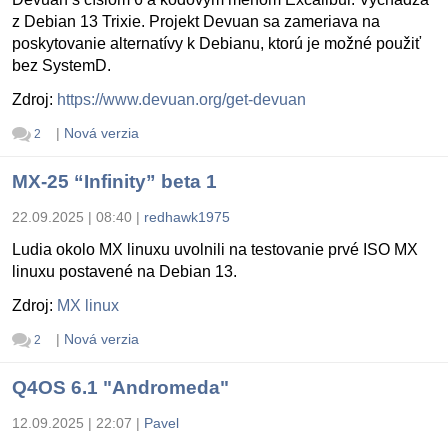
z Debian 13 Trixie. Projekt Devuan sa zameriava na
poskytovanie alternatívy k Debianu, ktorú je možné použiť
bez SystemD.
Zdroj:
https://www.devuan.org/get-devuan
|
Nová verzia
2
MX-25 “Infinity” beta 1
22.09.2025 | 08:40
|
redhawk1975
Ludia okolo MX linuxu uvolnili na testovanie prvé ISO MX
linuxu postavené na Debian 13.
Zdroj:
MX linux
|
Nová verzia
2
Q4OS 6.1 "Andromeda"
12.09.2025 | 22:07
|
Pavel