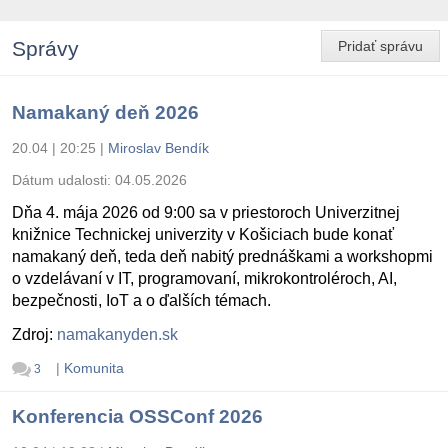
Správy
Pridať správu
Namakaný deň 2026
20.04 | 20:25
|
Miroslav Bendík
Dátum udalosti:
04.05.2026
Dňa 4. mája 2026 od 9:00 sa v priestoroch Univerzitnej
knižnice Technickej univerzity v Košiciach bude konať
namakaný deň, teda deň nabitý prednáškami a workshopmi
o vzdelávaní v IT, programovaní, mikrokontroléroch, AI,
bezpečnosti, IoT a o ďalších témach.
Zdroj:
namakanyden.sk
|
Komunita
3
Konferencia OSSConf 2026