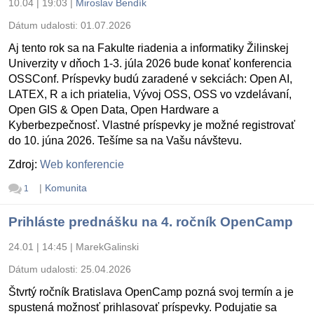
10.04 | 19:03
|
Miroslav Bendík
Dátum udalosti:
01.07.2026
Aj tento rok sa na Fakulte riadenia a informatiky Žilinskej
Univerzity v dňoch 1-3. júla 2026 bude konať konferencia
OSSConf. Príspevky budú zaradené v sekciách: Open AI,
LATEX, R a ich priatelia, Vývoj OSS, OSS vo vzdelávaní,
Open GIS & Open Data, Open Hardware a
Kyberbezpečnosť. Vlastné príspevky je možné registrovať
do 10. júna 2026. Tešíme sa na Vašu návštevu.
Zdroj:
Web konferencie
|
Komunita
1
Prihláste prednášku na 4. ročník OpenCamp
24.01 | 14:45
|
MarekGalinski
Dátum udalosti:
25.04.2026
Štvrtý ročník Bratislava OpenCamp pozná svoj termín a je
spustená možnosť prihlasovať príspevky. Podujatie sa