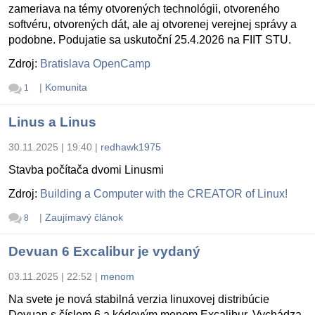
zameriava na témy otvorených technológii, otvoreného
softvéru, otvorených dát, ale aj otvorenej verejnej správy a
podobne. Podujatie sa uskutoční 25.4.2026 na FIIT STU.
Zdroj:
Bratislava OpenCamp
|
Komunita
1
Linus a Linus
30.11.2025 | 19:40
|
redhawk1975
Stavba počítača dvomi Linusmi
Zdroj:
Building a Computer with the CREATOR of Linux!
|
Zaujímavý článok
8
Devuan 6 Excalibur je vydaný
03.11.2025 | 22:52
|
menom
Na svete je nová stabilná verzia linuxovej distribúcie
Devuan s číslom 6 a kódovým menom Excalibur. Vychádza