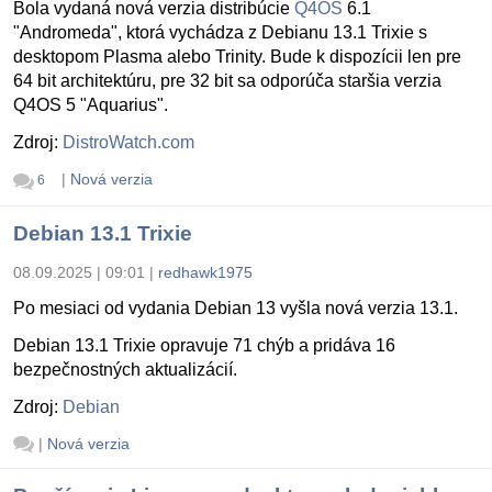
Bola vydaná nová verzia distribúcie
Q4OS
6.1
"Andromeda", ktorá vychádza z Debianu 13.1 Trixie s
desktopom Plasma alebo Trinity. Bude k dispozícii len pre
64 bit architektúru, pre 32 bit sa odporúča staršia verzia
Q4OS 5 "Aquarius".
Zdroj:
DistroWatch.com
|
Nová verzia
6
Debian 13.1 Trixie
08.09.2025 | 09:01
|
redhawk1975
Po mesiaci od vydania Debian 13 vyšla nová verzia 13.1.
Debian 13.1 Trixie opravuje 71 chýb a pridáva 16
bezpečnostných aktualizácií.
Zdroj:
Debian
|
Nová verzia