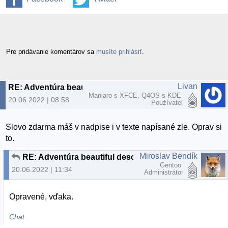
Pre pridávanie komentárov sa
musíte prihlásiť
.
Livan
RE: Adventúra beautiful desolation dostupná zdrarma cez GOG
Manjaro s XFCE, Q4OS s KDE
20.06.2022 | 08:58
Používateľ
Slovo zdarma máš v nadpise i v texte napísané zle. Oprav si
to.
Miroslav Bendík
RE: Adventúra beautiful desolation dostupná zdrarma cez GOG
Gentoo
20.06.2022 | 11:34
Administrátor
Opravené, vďaka.
Chat