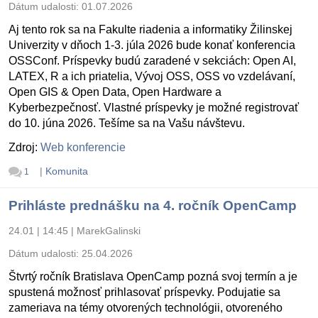
Dátum udalosti:
01.07.2026
Aj tento rok sa na Fakulte riadenia a informatiky Žilinskej
Univerzity v dňoch 1-3. júla 2026 bude konať konferencia
OSSConf. Príspevky budú zaradené v sekciách: Open AI,
LATEX, R a ich priatelia, Vývoj OSS, OSS vo vzdelávaní,
Open GIS & Open Data, Open Hardware a
Kyberbezpečnosť. Vlastné príspevky je možné registrovať
do 10. júna 2026. Tešíme sa na Vašu návštevu.
Zdroj:
Web konferencie
|
Komunita
1
Prihláste prednášku na 4. ročník OpenCamp
24.01 | 14:45
|
MarekGalinski
Dátum udalosti:
25.04.2026
Štvrtý ročník Bratislava OpenCamp pozná svoj termín a je
spustená možnosť prihlasovať príspevky. Podujatie sa
zameriava na témy otvorených technológii, otvoreného