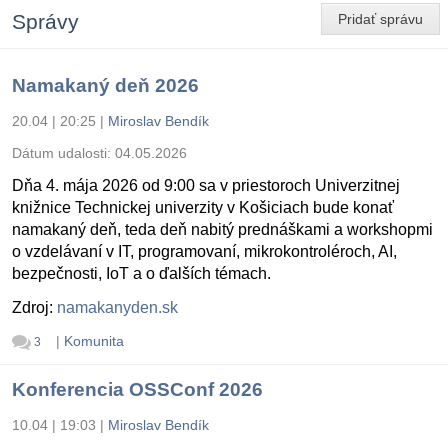
Správy
Pridať správu
Namakaný deň 2026
20.04 | 20:25
|
Miroslav Bendík
Dátum udalosti:
04.05.2026
Dňa 4. mája 2026 od 9:00 sa v priestoroch Univerzitnej
knižnice Technickej univerzity v Košiciach bude konať
namakaný deň, teda deň nabitý prednáškami a workshopmi
o vzdelávaní v IT, programovaní, mikrokontroléroch, AI,
bezpečnosti, IoT a o ďalších témach.
Zdroj:
namakanyden.sk
|
Komunita
3
Konferencia OSSConf 2026
10.04 | 19:03
|
Miroslav Bendík