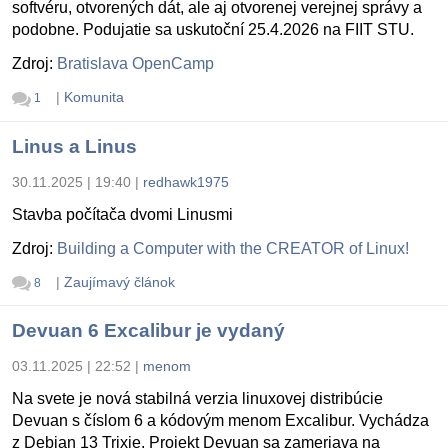
softvéru, otvorených dát, ale aj otvorenej verejnej správy a
podobne. Podujatie sa uskutoční 25.4.2026 na FIIT STU.
Zdroj:
Bratislava OpenCamp
|
Komunita
1
Linus a Linus
30.11.2025 | 19:40
|
redhawk1975
Stavba počítača dvomi Linusmi
Zdroj:
Building a Computer with the CREATOR of Linux!
|
Zaujímavý článok
8
Devuan 6 Excalibur je vydaný
03.11.2025 | 22:52
|
menom
Na svete je nová stabilná verzia linuxovej distribúcie
Devuan s číslom 6 a kódovým menom Excalibur. Vychádza
z Debian 13 Trixie. Projekt Devuan sa zameriava na