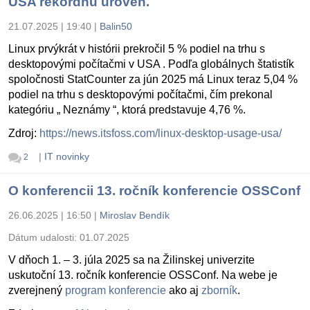
USA rekordnú úroveň.
21.07.2025 | 19:40
|
Balin50
Linux prvýkrát v histórii prekročil 5 % podiel na trhu s
desktopovými počítačmi v USA . Podľa globálnych štatistík
spoločnosti StatCounter za jún 2025 má Linux teraz 5,04 %
podiel na trhu s desktopovými počítačmi, čím prekonal
kategóriu „ Neznámy “, ktorá predstavuje 4,76 %.
Zdroj:
https://news.itsfoss.com/linux-desktop-usage-usa/
|
IT novinky
2
O konferencii 13. ročník konferencie OSSConf
26.06.2025 | 16:50
|
Miroslav Bendík
Dátum udalosti:
01.07.2025
V dňoch 1. – 3. júla 2025 sa na Žilinskej univerzite
uskutoční 13. ročník konferencie OSSConf. Na webe je
zverejnený
program konferencie
ako aj
zborník
.