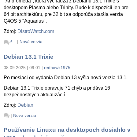
"Andromeda", ktorá vychádza z Debianu 13.1 Trixie s
desktopom Plasma alebo Trinity. Bude k dispozícii len pre
64 bit architektúru, pre 32 bit sa odporúča staršia verzia
Q4OS 5 "Aquarius".
Zdroj:
DistroWatch.com
|
Nová verzia
6
Debian 13.1 Trixie
08.09.2025 | 09:01
|
redhawk1975
Po mesiaci od vydania Debian 13 vyšla nová verzia 13.1.
Debian 13.1 Trixie opravuje 71 chýb a pridáva 16
bezpečnostných aktualizácií.
Zdroj:
Debian
|
Nová verzia
Používanie Linuxu na desktopoch dosiahlo v