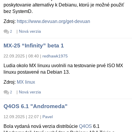
poskytovanie alternatívy k Debianu, ktorú je možné použiť
bez SystemD.
Zdroj:
https://www.devuan.org/get-devuan
|
Nová verzia
2
MX-25 “Infinity” beta 1
22.09.2025 | 08:40
|
redhawk1975
Ludia okolo MX linuxu uvolnili na testovanie prvé ISO MX
linuxu postavené na Debian 13.
Zdroj:
MX linux
|
Nová verzia
2
Q4OS 6.1 "Andromeda"
12.09.2025 | 22:07
|
Pavel
Bola vydaná nová verzia distribúcie
Q4OS
6.1