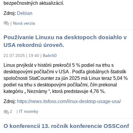
bezpečnostných aktualizácií.
Zdroj:
Debian
|
Nová verzia
Používanie Linuxu na desktopoch dosiahlo v
USA rekordnú úroveň.
21.07.2025 | 19:40
|
Balin50
Linux prvýkrát v histórii prekročil 5 % podiel na trhu s
desktopovými počítačmi v USA . Podľa globálnych štatistík
spoločnosti StatCounter za jún 2025 má Linux teraz 5,04 %
podiel na trhu s desktopovými počítačmi, čím prekonal
kategóriu „ Neznámy “, ktorá predstavuje 4,76 %.
Zdroj:
https://news.itsfoss.com/linux-desktop-usage-usa/
|
IT novinky
2
O konferencii 13. ročník konferencie OSSConf