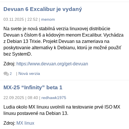
Devuan 6 Excalibur je vydaný
03.11.2025 | 22:52
|
menom
Na svete je nová stabilná verzia linuxovej distribúcie
Devuan s číslom 6 a kódovým menom Excalibur. Vychádza
z Debian 13 Trixie. Projekt Devuan sa zameriava na
poskytovanie alternatívy k Debianu, ktorú je možné použiť
bez SystemD.
Zdroj:
https://www.devuan.org/get-devuan
|
Nová verzia
2
MX-25 “Infinity” beta 1
22.09.2025 | 08:40
|
redhawk1975
Ludia okolo MX linuxu uvolnili na testovanie prvé ISO MX
linuxu postavené na Debian 13.
Zdroj:
MX linux