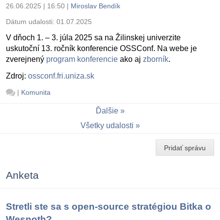
26.06.2025 | 16:50
|
Miroslav Bendík
Dátum udalosti:
01.07.2025
V dňoch 1. – 3. júla 2025 sa na Žilinskej univerzite
uskutoční 13. ročník konferencie OSSConf. Na webe je
zverejnený
program konferencie
ako aj
zborník
.
Zdroj:
ossconf.fri.uniza.sk
|
Komunita
Ďalšie
Všetky udalosti
Pridať správu
Anketa
Stretli ste sa s open-source stratégiou Bitka o
Wesnoth?