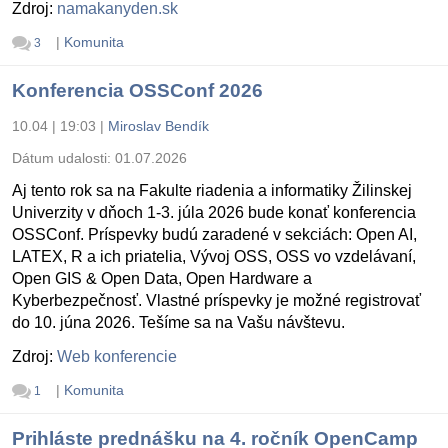
Zdroj:
namakanyden.sk
|
Komunita
3
Konferencia OSSConf 2026
10.04 | 19:03
|
Miroslav Bendík
Dátum udalosti:
01.07.2026
Aj tento rok sa na Fakulte riadenia a informatiky Žilinskej
Univerzity v dňoch 1-3. júla 2026 bude konať konferencia
OSSConf. Príspevky budú zaradené v sekciách: Open AI,
LATEX, R a ich priatelia, Vývoj OSS, OSS vo vzdelávaní,
Open GIS & Open Data, Open Hardware a
Kyberbezpečnosť. Vlastné príspevky je možné registrovať
do 10. júna 2026. Tešíme sa na Vašu návštevu.
Zdroj:
Web konferencie
|
Komunita
1
Prihláste prednášku na 4. ročník OpenCamp