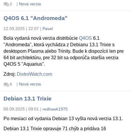
|
Nová verzia
2
Q4OS 6.1 "Andromeda"
12.09.2025 | 22:07
|
Pavel
Bola vydaná nová verzia distribúcie
Q4OS
6.1
"Andromeda", ktorá vychádza z Debianu 13.1 Trixie s
desktopom Plasma alebo Trinity. Bude k dispozícii len pre
64 bit architektúru, pre 32 bit sa odporúča staršia verzia
Q4OS 5 "Aquarius".
Zdroj:
DistroWatch.com
|
Nová verzia
6
Debian 13.1 Trixie
08.09.2025 | 09:01
|
redhawk1975
Po mesiaci od vydania Debian 13 vyšla nová verzia 13.1.
Debian 13.1 Trixie opravuje 71 chýb a pridáva 16