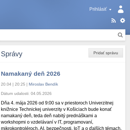
Prihlásiť
Správy
Pridať správu
Namakaný deň 2026
20.04 | 20:25
|
Miroslav Bendík
Dátum udalosti:
04.05.2026
Dňa 4. mája 2026 od 9:00 sa v priestoroch Univerzitnej
knižnice Technickej univerzity v Košiciach bude konať
namakaný deň, teda deň nabitý prednáškami a
workshopmi o vzdelávaní v IT, programovaní,
mikrokontroléroch, AI, bezpečnosti, IoT a o ďalších témach.