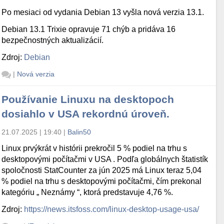
Po mesiaci od vydania Debian 13 vyšla nová verzia 13.1.
Debian 13.1 Trixie opravuje 71 chýb a pridáva 16
bezpečnostných aktualizácií.
Zdroj:
Debian
|
Nová verzia
Používanie Linuxu na desktopoch
dosiahlo v USA rekordnú úroveň.
21.07.2025 | 19:40
|
Balin50
Linux prvýkrát v histórii prekročil 5 % podiel na trhu s
desktopovými počítačmi v USA . Podľa globálnych štatistík
spoločnosti StatCounter za jún 2025 má Linux teraz 5,04
% podiel na trhu s desktopovými počítačmi, čím prekonal
kategóriu „ Neznámy “, ktorá predstavuje 4,76 %.
Zdroj:
https://news.itsfoss.com/linux-desktop-usage-usa/