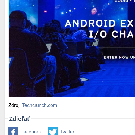
Zdroj:
Techcrunch.com
Zdieľať
Facebook
Twitter