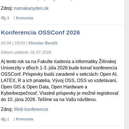
Zdroj:
namakanyden.sk
|
Komunita
3
Konferencia OSSConf 2026
10.04 | 19:03
|
Miroslav Bendík
Dátum udalosti:
01.07.2026
Aj tento rok sa na Fakulte riadenia a informatiky Žilinskej
Univerzity v dňoch 1-3. júla 2026 bude konať konferencia
OSSConf. Príspevky budú zaradené v sekciách: Open AI,
LATEX, R a ich priatelia, Vývoj OSS, OSS vo vzdelávaní,
Open GIS & Open Data, Open Hardware a
Kyberbezpečnosť. Vlastné príspevky je možné registrovať
do 10. júna 2026. Tešíme sa na Vašu návštevu.
Zdroj:
Web konferencie
|
Komunita
1