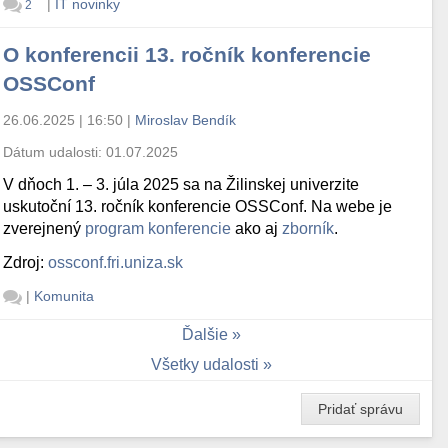
|
IT novinky
2
O konferencii 13. ročník konferencie
OSSConf
26.06.2025 | 16:50
|
Miroslav Bendík
Dátum udalosti:
01.07.2025
V dňoch 1. – 3. júla 2025 sa na Žilinskej univerzite
uskutoční 13. ročník konferencie OSSConf. Na webe je
zverejnený
program konferencie
ako aj
zborník
.
Zdroj:
ossconf.fri.uniza.sk
|
Komunita
Ďalšie
Všetky udalosti
Pridať správu