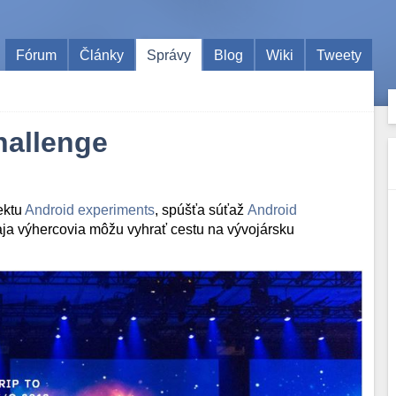
Fórum
Články
Správy
Blog
Wiki
Tweety
hallenge
ektu
Android experiments
, spúšťa súťaž
Android
raja výhercovia môžu vyhrať cestu na vývojársku