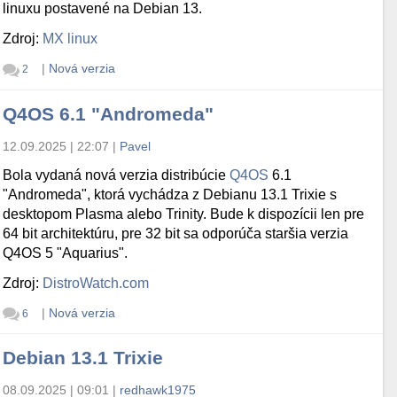
linuxu postavené na Debian 13.
Zdroj:
MX linux
|
Nová verzia
2
Q4OS 6.1 "Andromeda"
12.09.2025 | 22:07
|
Pavel
Bola vydaná nová verzia distribúcie
Q4OS
6.1
"Andromeda", ktorá vychádza z Debianu 13.1 Trixie s
desktopom Plasma alebo Trinity. Bude k dispozícii len pre
64 bit architektúru, pre 32 bit sa odporúča staršia verzia
Q4OS 5 "Aquarius".
Zdroj:
DistroWatch.com
|
Nová verzia
6
Debian 13.1 Trixie
08.09.2025 | 09:01
|
redhawk1975