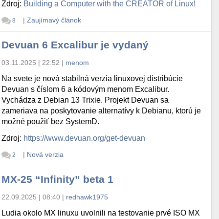
Zdroj:
Building a Computer with the CREATOR of Linux!
|
Zaujímavý článok
8
Devuan 6 Excalibur je vydaný
03.11.2025 | 22:52
|
menom
Na svete je nová stabilná verzia linuxovej distribúcie
Devuan s číslom 6 a kódovým menom Excalibur.
Vychádza z Debian 13 Trixie. Projekt Devuan sa
zameriava na poskytovanie alternatívy k Debianu, ktorú je
možné použiť bez SystemD.
Zdroj:
https://www.devuan.org/get-devuan
|
Nová verzia
2
MX-25 “Infinity” beta 1
22.09.2025 | 08:40
|
redhawk1975
Ludia okolo MX linuxu uvolnili na testovanie prvé ISO MX