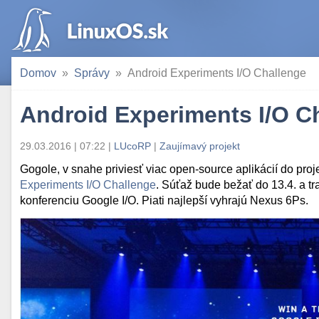
Domov
Správy
Android Experiments I/O Challenge
Android Experiments I/O C
29.03.2016 | 07:22
|
LUcoRP
|
Zaujímavý projekt
Gogole, v snahe priviesť viac open-source aplikácií do proj
Experiments I/O Challenge
. Súťaž bude bežať do 13.4. a t
konferenciu Google I/O. Piati najlepší vyhrajú Nexus 6Ps.