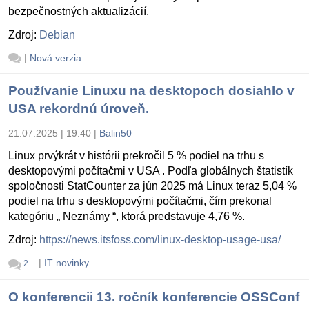
bezpečnostných aktualizácií.
Zdroj:
Debian
|
Nová verzia
Používanie Linuxu na desktopoch dosiahlo v
USA rekordnú úroveň.
21.07.2025 | 19:40
|
Balin50
Linux prvýkrát v histórii prekročil 5 % podiel na trhu s
desktopovými počítačmi v USA . Podľa globálnych štatistík
spoločnosti StatCounter za jún 2025 má Linux teraz 5,04 %
podiel na trhu s desktopovými počítačmi, čím prekonal
kategóriu „ Neznámy “, ktorá predstavuje 4,76 %.
Zdroj:
https://news.itsfoss.com/linux-desktop-usage-usa/
|
IT novinky
2
O konferencii 13. ročník konferencie OSSConf