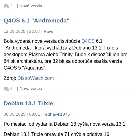
|
Nová verzia
2
Q4OS 6.1 "Andromeda"
12.09.2025 | 22:07
|
Pavel
Bola vydaná nová verzia distribúcie
Q4OS
6.1
"Andromeda", ktorá vychádza z Debianu 13.1 Trixie s
desktopom Plasma alebo Trinity. Bude k dispozícii len pre
64 bit architektúru, pre 32 bit sa odporúča staršia verzia
Q4OS 5 "Aquarius".
Zdroj:
DistroWatch.com
|
Nová verzia
6
Debian 13.1 Trixie
08.09.2025 | 09:01
|
redhawk1975
Po mesiaci od vydania Debian 13 vyšla nová verzia 13.1.
Debian 13.1 Trixie opravuje 71 chýb a pridáva 16