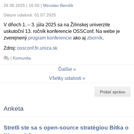
26.06.2025 | 16:50
|
Miroslav Bendík
Dátum udalosti:
01.07.2025
V dňoch 1. – 3. júla 2025 sa na Žilinskej univerzite
uskutoční 13. ročník konferencie OSSConf. Na webe je
zverejnený
program konferencie
ako aj
zborník
.
Zdroj:
ossconf.fri.uniza.sk
|
Komunita
Ďalšie
Všetky udalosti
Pridať správu
Anketa
Stretli ste sa s open-source stratégiou Bitka o