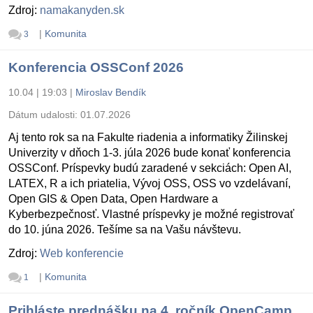
Zdroj:
namakanyden.sk
|
Komunita
3
Konferencia OSSConf 2026
10.04 | 19:03
|
Miroslav Bendík
Dátum udalosti:
01.07.2026
Aj tento rok sa na Fakulte riadenia a informatiky Žilinskej
Univerzity v dňoch 1-3. júla 2026 bude konať konferencia
OSSConf. Príspevky budú zaradené v sekciách: Open AI,
LATEX, R a ich priatelia, Vývoj OSS, OSS vo vzdelávaní,
Open GIS & Open Data, Open Hardware a
Kyberbezpečnosť. Vlastné príspevky je možné registrovať
do 10. júna 2026. Tešíme sa na Vašu návštevu.
Zdroj:
Web konferencie
|
Komunita
1
Prihláste prednášku na 4. ročník OpenCamp