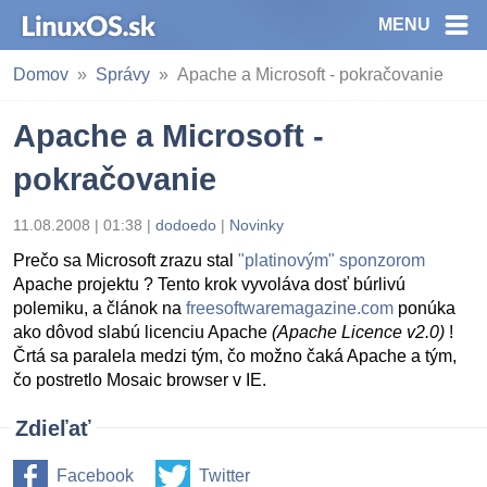
MENU
Domov
Správy
Apache a Microsoft - pokračovanie
Apache a Microsoft -
pokračovanie
11.08.2008 | 01:38
|
dodoedo
|
Novinky
Prečo sa Microsoft zrazu stal
"platinovým" sponzorom
Apache projektu ? Tento krok vyvoláva dosť búrlivú
polemiku, a článok na
freesoftwaremagazine.com
ponúka
ako dôvod slabú licenciu Apache
(Apache Licence v2.0)
!
Črtá sa paralela medzi tým, čo možno čaká Apache a tým,
čo postretlo Mosaic browser v IE.
Zdieľať
Facebook
Twitter