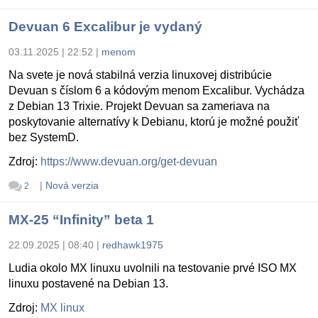
Devuan 6 Excalibur je vydaný
03.11.2025 | 22:52
|
menom
Na svete je nová stabilná verzia linuxovej distribúcie
Devuan s číslom 6 a kódovým menom Excalibur. Vychádza
z Debian 13 Trixie. Projekt Devuan sa zameriava na
poskytovanie alternatívy k Debianu, ktorú je možné použiť
bez SystemD.
Zdroj:
https://www.devuan.org/get-devuan
|
Nová verzia
2
MX-25 “Infinity” beta 1
22.09.2025 | 08:40
|
redhawk1975
Ludia okolo MX linuxu uvolnili na testovanie prvé ISO MX
linuxu postavené na Debian 13.
Zdroj:
MX linux