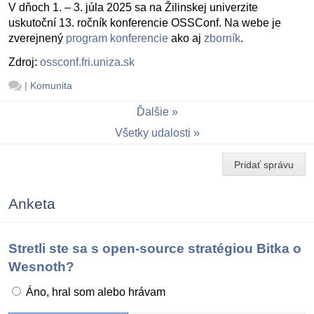
V dňoch 1. – 3. júla 2025 sa na Žilinskej univerzite
uskutoční 13. ročník konferencie OSSConf. Na webe je
zverejnený
program konferencie
ako aj
zborník
.
Zdroj:
ossconf.fri.uniza.sk
|
Komunita
Ďalšie
Všetky udalosti
Pridať správu
Anketa
Stretli ste sa s open-source stratégiou Bitka o
Wesnoth?
Áno, hral som alebo hrávam