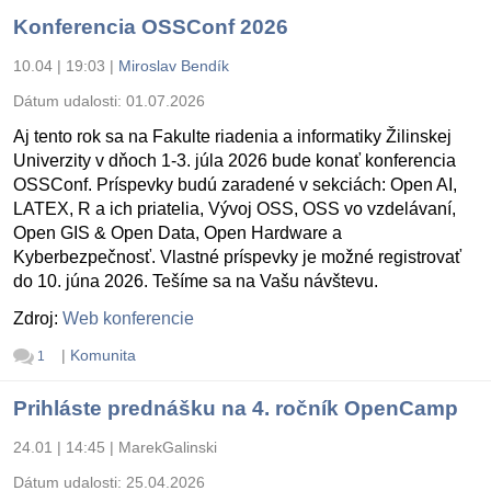
Konferencia OSSConf 2026
10.04 | 19:03
|
Miroslav Bendík
Dátum udalosti:
01.07.2026
Aj tento rok sa na Fakulte riadenia a informatiky Žilinskej
Univerzity v dňoch 1-3. júla 2026 bude konať konferencia
OSSConf. Príspevky budú zaradené v sekciách: Open AI,
LATEX, R a ich priatelia, Vývoj OSS, OSS vo vzdelávaní,
Open GIS & Open Data, Open Hardware a
Kyberbezpečnosť. Vlastné príspevky je možné registrovať
do 10. júna 2026. Tešíme sa na Vašu návštevu.
Zdroj:
Web konferencie
|
Komunita
1
Prihláste prednášku na 4. ročník OpenCamp
24.01 | 14:45
|
MarekGalinski
Dátum udalosti:
25.04.2026