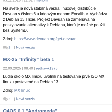
03.11.2025 | 22:52
|
menom
Na svete je nová stabilná verzia linuxovej distribúcie
Devuan s číslom 6 a kódovým menom Excalibur. Vychádza
z Debian 13 Trixie. Projekt Devuan sa zameriava na
poskytovanie alternatívy k Debianu, ktorú je možné použiť
bez SystemD.
Zdroj:
https://www.devuan.org/get-devuan
|
Nová verzia
2
MX-25 “Infinity” beta 1
22.09.2025 | 08:40
|
redhawk1975
Ludia okolo MX linuxu uvolnili na testovanie prvé ISO MX
linuxu postavené na Debian 13.
Zdroj:
MX linux
|
Nová verzia
2
Q4OS 6.1 "Andromeda"