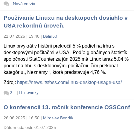
|
Nová verzia
Používanie Linuxu na desktopoch dosiahlo v
USA rekordnú úroveň.
21.07.2025 | 19:40
|
Balin50
Linux prvýkrát v histórii prekročil 5 % podiel na trhu s
desktopovými počítačmi v USA . Podľa globálnych štatistík
spoločnosti StatCounter za jún 2025 má Linux teraz 5,04 %
podiel na trhu s desktopovými počítačmi, čím prekonal
kategóriu „ Neznámy “, ktorá predstavuje 4,76 %.
Zdroj:
https://news.itsfoss.com/linux-desktop-usage-usa/
|
IT novinky
2
O konferencii 13. ročník konferencie OSSConf
26.06.2025 | 16:50
|
Miroslav Bendík
Dátum udalosti:
01.07.2025