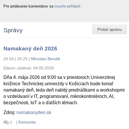
Pre pridávanie komentárov sa
musíte prihlásiť
.
Správy
Pridať správu
Namakaný deň 2026
20.04 | 20:25
|
Miroslav Bendík
Dátum udalosti:
04.05.2026
Dňa 4. mája 2026 od 9:00 sa v priestoroch Univerzitnej
knižnice Technickej univerzity v Košiciach bude konať
namakaný deň, teda deň nabitý prednáškami a workshopmi
o vzdelávaní v IT, programovaní, mikrokontroléroch, AI,
bezpečnosti, IoT a o ďalších témach.
Zdroj:
namakanyden.sk
|
Komunita
3