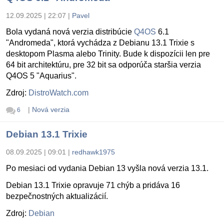
12.09.2025 | 22:07
|
Pavel
Bola vydaná nová verzia distribúcie
Q4OS
6.1
"Andromeda", ktorá vychádza z Debianu 13.1 Trixie s
desktopom Plasma alebo Trinity. Bude k dispozícii len pre
64 bit architektúru, pre 32 bit sa odporúča staršia verzia
Q4OS 5 "Aquarius".
Zdroj:
DistroWatch.com
|
Nová verzia
6
Debian 13.1 Trixie
08.09.2025 | 09:01
|
redhawk1975
Po mesiaci od vydania Debian 13 vyšla nová verzia 13.1.
Debian 13.1 Trixie opravuje 71 chýb a pridáva 16
bezpečnostných aktualizácií.
Zdroj:
Debian