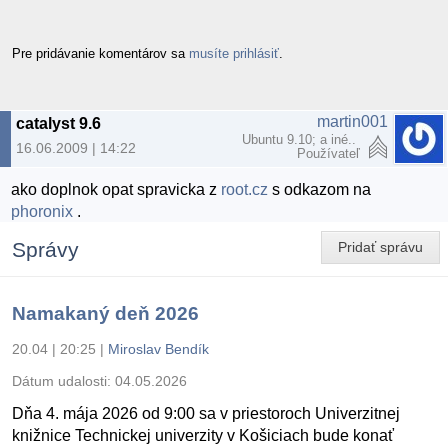
Pre pridávanie komentárov sa
musíte prihlásiť
.
martin001
catalyst 9.6
Ubuntu 9.10; a iné..
16.06.2009 | 14:22
Používateľ
ako doplnok opat spravicka z
root.cz
s odkazom na
phoronix
.
Správy
Pridať správu
Namakaný deň 2026
20.04 | 20:25
|
Miroslav Bendík
Dátum udalosti:
04.05.2026
Dňa 4. mája 2026 od 9:00 sa v priestoroch Univerzitnej
knižnice Technickej univerzity v Košiciach bude konať