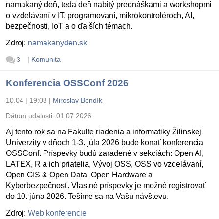
namakaný deň, teda deň nabitý prednáškami a workshopmi
o vzdelávaní v IT, programovaní, mikrokontroléroch, AI,
bezpečnosti, IoT a o ďalších témach.
Zdroj:
namakanyden.sk
|
Komunita
3
Konferencia OSSConf 2026
10.04 | 19:03
|
Miroslav Bendík
Dátum udalosti:
01.07.2026
Aj tento rok sa na Fakulte riadenia a informatiky Žilinskej
Univerzity v dňoch 1-3. júla 2026 bude konať konferencia
OSSConf. Príspevky budú zaradené v sekciách: Open AI,
LATEX, R a ich priatelia, Vývoj OSS, OSS vo vzdelávaní,
Open GIS & Open Data, Open Hardware a
Kyberbezpečnosť. Vlastné príspevky je možné registrovať
do 10. júna 2026. Tešíme sa na Vašu návštevu.
Zdroj:
Web konferencie