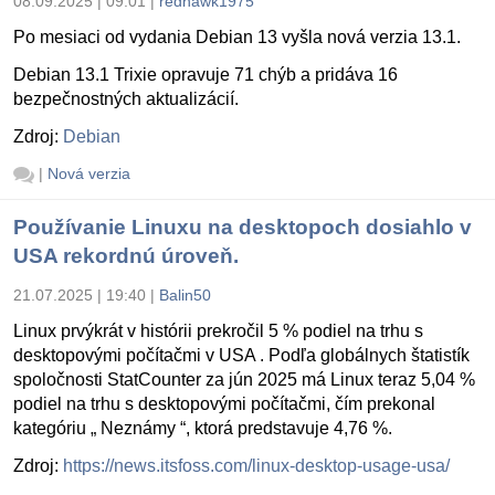
08.09.2025 | 09:01
|
redhawk1975
Po mesiaci od vydania Debian 13 vyšla nová verzia 13.1.
Debian 13.1 Trixie opravuje 71 chýb a pridáva 16
bezpečnostných aktualizácií.
Zdroj:
Debian
|
Nová verzia
Používanie Linuxu na desktopoch dosiahlo v
USA rekordnú úroveň.
21.07.2025 | 19:40
|
Balin50
Linux prvýkrát v histórii prekročil 5 % podiel na trhu s
desktopovými počítačmi v USA . Podľa globálnych štatistík
spoločnosti StatCounter za jún 2025 má Linux teraz 5,04 %
podiel na trhu s desktopovými počítačmi, čím prekonal
kategóriu „ Neznámy “, ktorá predstavuje 4,76 %.
Zdroj:
https://news.itsfoss.com/linux-desktop-usage-usa/