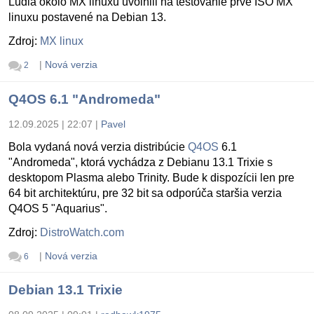
Ludia okolo MX linuxu uvolnili na testovanie prvé ISO MX
linuxu postavené na Debian 13.
Zdroj:
MX linux
|
Nová verzia
2
Q4OS 6.1 "Andromeda"
12.09.2025 | 22:07
|
Pavel
Bola vydaná nová verzia distribúcie
Q4OS
6.1
"Andromeda", ktorá vychádza z Debianu 13.1 Trixie s
desktopom Plasma alebo Trinity. Bude k dispozícii len pre
64 bit architektúru, pre 32 bit sa odporúča staršia verzia
Q4OS 5 "Aquarius".
Zdroj:
DistroWatch.com
|
Nová verzia
6
Debian 13.1 Trixie