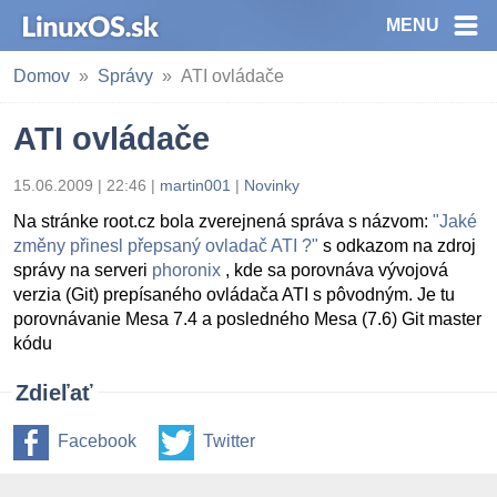
MENU
Domov
Správy
ATI ovládače
ATI ovládače
15.06.2009 | 22:46
|
martin001
|
Novinky
Na stránke root.cz bola zverejnená správa s názvom:
"Jaké
změny přinesl přepsaný ovladač ATI ?"
s odkazom na zdroj
správy na serveri
phoronix
, kde sa porovnáva vývojová
verzia (Git) prepísaného ovládača ATI s pôvodným. Je tu
porovnávanie Mesa 7.4 a posledného Mesa (7.6) Git master
kódu
Zdieľať
Facebook
Twitter