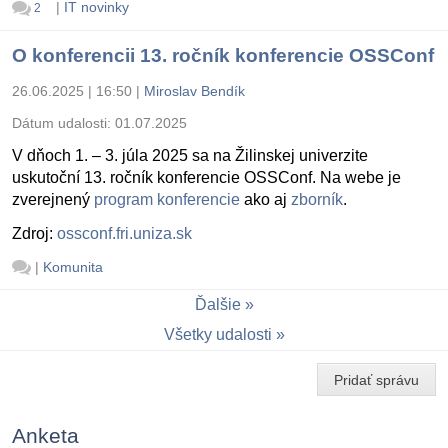
|
IT novinky
2
O konferencii 13. ročník konferencie OSSConf
26.06.2025 | 16:50
|
Miroslav Bendík
Dátum udalosti:
01.07.2025
V dňoch 1. – 3. júla 2025 sa na Žilinskej univerzite
uskutoční 13. ročník konferencie OSSConf. Na webe je
zverejnený
program konferencie
ako aj
zborník
.
Zdroj:
ossconf.fri.uniza.sk
|
Komunita
Ďalšie
Všetky udalosti
Pridať správu
Anketa