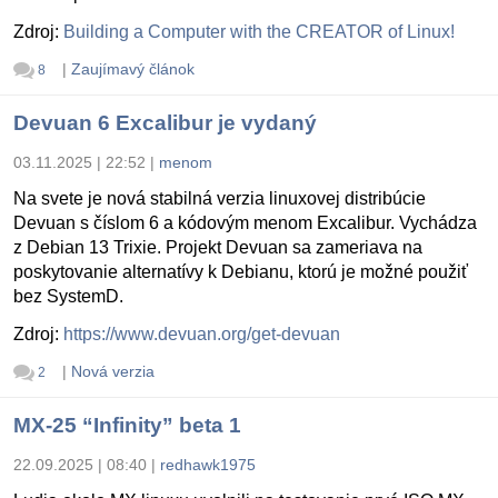
Zdroj:
Building a Computer with the CREATOR of Linux!
|
Zaujímavý článok
8
Devuan 6 Excalibur je vydaný
03.11.2025 | 22:52
|
menom
Na svete je nová stabilná verzia linuxovej distribúcie
Devuan s číslom 6 a kódovým menom Excalibur. Vychádza
z Debian 13 Trixie. Projekt Devuan sa zameriava na
poskytovanie alternatívy k Debianu, ktorú je možné použiť
bez SystemD.
Zdroj:
https://www.devuan.org/get-devuan
|
Nová verzia
2
MX-25 “Infinity” beta 1
22.09.2025 | 08:40
|
redhawk1975