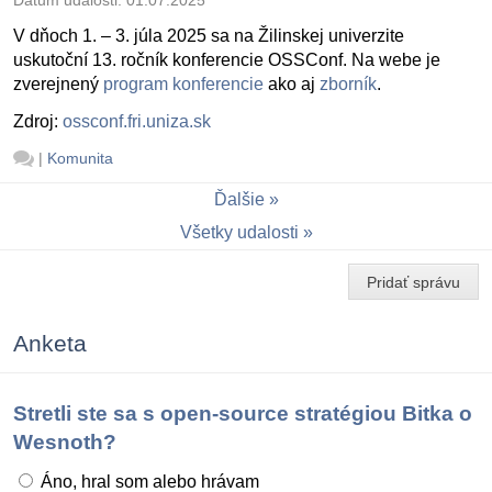
V dňoch 1. – 3. júla 2025 sa na Žilinskej univerzite
uskutoční 13. ročník konferencie OSSConf. Na webe je
zverejnený
program konferencie
ako aj
zborník
.
Zdroj:
ossconf.fri.uniza.sk
|
Komunita
Ďalšie
Všetky udalosti
Pridať správu
Anketa
Stretli ste sa s open-source stratégiou Bitka o
Wesnoth?
Áno, hral som alebo hrávam