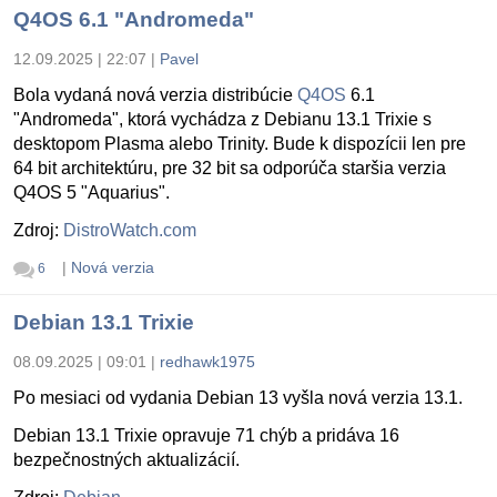
Q4OS 6.1 "Andromeda"
12.09.2025 | 22:07
|
Pavel
Bola vydaná nová verzia distribúcie
Q4OS
6.1
"Andromeda", ktorá vychádza z Debianu 13.1 Trixie s
desktopom Plasma alebo Trinity. Bude k dispozícii len pre
64 bit architektúru, pre 32 bit sa odporúča staršia verzia
Q4OS 5 "Aquarius".
Zdroj:
DistroWatch.com
|
Nová verzia
6
Debian 13.1 Trixie
08.09.2025 | 09:01
|
redhawk1975
Po mesiaci od vydania Debian 13 vyšla nová verzia 13.1.
Debian 13.1 Trixie opravuje 71 chýb a pridáva 16
bezpečnostných aktualizácií.