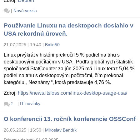
Zdroj:
Debian
|
Nová verzia
Používanie Linuxu na desktopoch dosiahlo v
USA rekordnú úroveň.
21.07.2025 | 19:40
|
Balin50
Linux prvýkrát v histórii prekročil 5 % podiel na trhu s
desktopovými počítačmi v USA . Podľa globálnych štatistík
spoločnosti StatCounter za jún 2025 má Linux teraz 5,04 %
podiel na trhu s desktopovými počítačmi, čím prekonal
kategóriu „ Neznámy “, ktorá predstavuje 4,76 %.
Zdroj:
https://news.itsfoss.com/linux-desktop-usage-usa/
|
IT novinky
2
O konferencii 13. ročník konferencie OSSConf
26.06.2025 | 16:50
|
Miroslav Bendík
Dátum udalosti:
01.07.2025