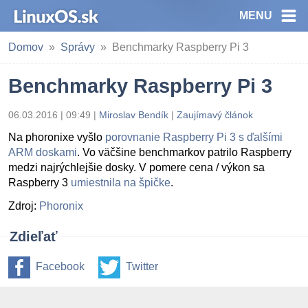
MENU
Domov
Správy
Benchmarky Raspberry Pi 3
Benchmarky Raspberry Pi 3
06.03.2016 | 09:49
|
Miroslav Bendík
|
Zaujímavý článok
Na phoronixe vyšlo
porovnanie Raspberry Pi 3 s ďalšími
ARM doskami
. Vo väčšine benchmarkov patrilo Raspberry
medzi najrýchlejšie dosky. V pomere cena / výkon sa
Raspberry 3
umiestnila na špičke
.
Zdroj:
Phoronix
Zdieľať
Facebook
Twitter