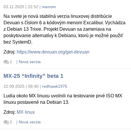
03.11.2025 | 22:52
|
menom
Na svete je nová stabilná verzia linuxovej distribúcie
Devuan s číslom 6 a kódovým menom Excalibur. Vychádza
z Debian 13 Trixie. Projekt Devuan sa zameriava na
poskytovanie alternatívy k Debianu, ktorú je možné použiť
bez SystemD.
Zdroj:
https://www.devuan.org/get-devuan
|
Nová verzia
2
MX-25 “Infinity” beta 1
22.09.2025 | 08:40
|
redhawk1975
Ludia okolo MX linuxu uvolnili na testovanie prvé ISO MX
linuxu postavené na Debian 13.
Zdroj:
MX linux
|
Nová verzia
2