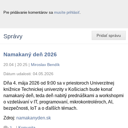
Pre pridávanie komentárov sa
musíte prihlásiť
.
Správy
Pridať správu
Namakaný deň 2026
20.04 | 20:25
|
Miroslav Bendík
Dátum udalosti:
04.05.2026
Dňa 4. mája 2026 od 9:00 sa v priestoroch Univerzitnej
knižnice Technickej univerzity v Košiciach bude konať
namakaný deň, teda deň nabitý prednáškami a workshopmi
o vzdelávaní v IT, programovaní, mikrokontroléroch, AI,
bezpečnosti, IoT a o ďalších témach.
Zdroj:
namakanyden.sk
|
Komunita
3