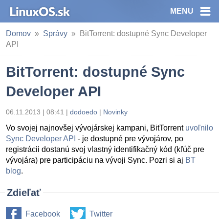
MENU
Domov
Správy
BitTorrent: dostupné Sync Developer
API
BitTorrent: dostupné Sync
Developer API
06.11.2013 | 08:41
|
dodoedo
|
Novinky
Vo svojej najnovšej vývojárskej kampani, BitTorrent
uvoľnilo
Sync Developer API
- je dostupné pre vývojárov, po
registrácii dostanú svoj vlastný identifikačný kód (kľúč pre
vývojára) pre participáciu na vývoji Sync. Pozri si aj
BT
blog
.
Zdieľať
Facebook
Twitter