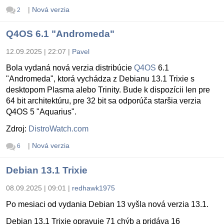
|
Nová verzia
2
Q4OS 6.1 "Andromeda"
12.09.2025 | 22:07
|
Pavel
Bola vydaná nová verzia distribúcie
Q4OS
6.1
"Andromeda", ktorá vychádza z Debianu 13.1 Trixie s
desktopom Plasma alebo Trinity. Bude k dispozícii len pre
64 bit architektúru, pre 32 bit sa odporúča staršia verzia
Q4OS 5 "Aquarius".
Zdroj:
DistroWatch.com
|
Nová verzia
6
Debian 13.1 Trixie
08.09.2025 | 09:01
|
redhawk1975
Po mesiaci od vydania Debian 13 vyšla nová verzia 13.1.
Debian 13.1 Trixie opravuje 71 chýb a pridáva 16