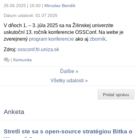
26.06.2025 | 16:50
|
Miroslav Bendík
Dátum udalosti:
01.07.2025
V dňoch 1. – 3. júla 2025 sa na Žilinskej univerzite
uskutoční 13. ročník konferencie OSSConf. Na webe je
zverejnený
program konferencie
ako aj
zborník
.
Zdroj:
ossconf.fri.uniza.sk
|
Komunita
Ďalšie
Všetky udalosti
Pridať správu
Anketa
Stretli ste sa s open-source stratégiou Bitka o