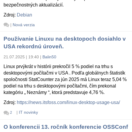
bezpečnostných aktualizácií.
Zdroj:
Debian
|
Nová verzia
Používanie Linuxu na desktopoch dosiahlo v
USA rekordnú úroveň.
21.07.2025 | 19:40
|
Balin50
Linux prvýkrát v histórii prekročil 5 % podiel na trhu s
desktopovými počítačmi v USA . Podľa globálnych štatistík
spoločnosti StatCounter za jún 2025 má Linux teraz 5,04 %
podiel na trhu s desktopovými počítačmi, čím prekonal
kategóriu „ Neznámy “, ktorá predstavuje 4,76 %.
Zdroj:
https://news.itsfoss.com/linux-desktop-usage-usa/
|
IT novinky
2
O konferencii 13. ročník konferencie OSSConf