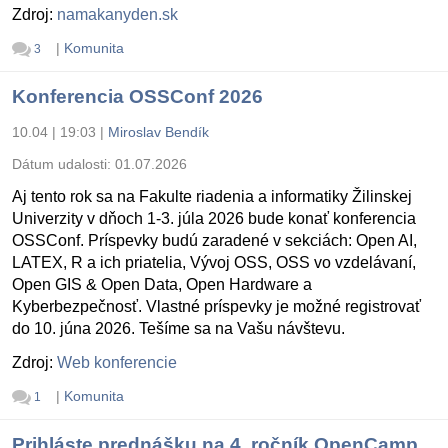
Zdroj:
namakanyden.sk
|
Komunita
3
Konferencia OSSConf 2026
10.04 | 19:03
|
Miroslav Bendík
Dátum udalosti:
01.07.2026
Aj tento rok sa na Fakulte riadenia a informatiky Žilinskej
Univerzity v dňoch 1-3. júla 2026 bude konať konferencia
OSSConf. Príspevky budú zaradené v sekciách: Open AI,
LATEX, R a ich priatelia, Vývoj OSS, OSS vo vzdelávaní,
Open GIS & Open Data, Open Hardware a
Kyberbezpečnosť. Vlastné príspevky je možné registrovať
do 10. júna 2026. Tešíme sa na Vašu návštevu.
Zdroj:
Web konferencie
|
Komunita
1
Prihláste prednášku na 4. ročník OpenCamp