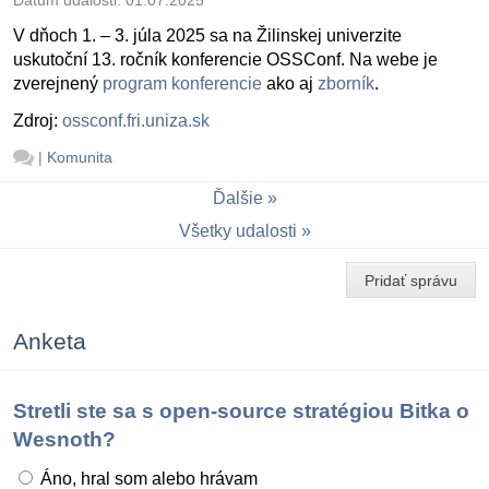
V dňoch 1. – 3. júla 2025 sa na Žilinskej univerzite
uskutoční 13. ročník konferencie OSSConf. Na webe je
zverejnený
program konferencie
ako aj
zborník
.
Zdroj:
ossconf.fri.uniza.sk
|
Komunita
Ďalšie
Všetky udalosti
Pridať správu
Anketa
Stretli ste sa s open-source stratégiou Bitka o
Wesnoth?
Áno, hral som alebo hrávam