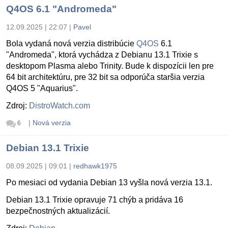
Q4OS 6.1 "Andromeda"
12.09.2025 | 22:07
|
Pavel
Bola vydaná nová verzia distribúcie
Q4OS
6.1
"Andromeda", ktorá vychádza z Debianu 13.1 Trixie s
desktopom Plasma alebo Trinity. Bude k dispozícii len pre
64 bit architektúru, pre 32 bit sa odporúča staršia verzia
Q4OS 5 "Aquarius".
Zdroj:
DistroWatch.com
|
Nová verzia
6
Debian 13.1 Trixie
08.09.2025 | 09:01
|
redhawk1975
Po mesiaci od vydania Debian 13 vyšla nová verzia 13.1.
Debian 13.1 Trixie opravuje 71 chýb a pridáva 16
bezpečnostných aktualizácií.