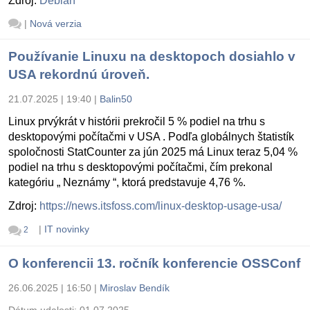
Zdroj:
Debian
|
Nová verzia
Používanie Linuxu na desktopoch dosiahlo v
USA rekordnú úroveň.
21.07.2025 | 19:40
|
Balin50
Linux prvýkrát v histórii prekročil 5 % podiel na trhu s
desktopovými počítačmi v USA . Podľa globálnych štatistík
spoločnosti StatCounter za jún 2025 má Linux teraz 5,04 %
podiel na trhu s desktopovými počítačmi, čím prekonal
kategóriu „ Neznámy “, ktorá predstavuje 4,76 %.
Zdroj:
https://news.itsfoss.com/linux-desktop-usage-usa/
|
IT novinky
2
O konferencii 13. ročník konferencie OSSConf
26.06.2025 | 16:50
|
Miroslav Bendík
Dátum udalosti:
01.07.2025