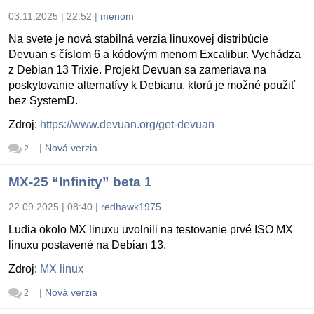
03.11.2025 | 22:52
|
menom
Na svete je nová stabilná verzia linuxovej distribúcie
Devuan s číslom 6 a kódovým menom Excalibur. Vychádza
z Debian 13 Trixie. Projekt Devuan sa zameriava na
poskytovanie alternatívy k Debianu, ktorú je možné použiť
bez SystemD.
Zdroj:
https://www.devuan.org/get-devuan
|
Nová verzia
2
MX-25 “Infinity” beta 1
22.09.2025 | 08:40
|
redhawk1975
Ludia okolo MX linuxu uvolnili na testovanie prvé ISO MX
linuxu postavené na Debian 13.
Zdroj:
MX linux
|
Nová verzia
2