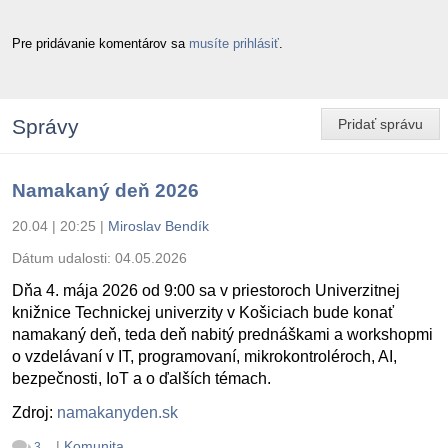
Pre pridávanie komentárov sa
musíte prihlásiť
.
Správy
Pridať správu
Namakaný deň 2026
20.04 | 20:25
|
Miroslav Bendík
Dátum udalosti:
04.05.2026
Dňa 4. mája 2026 od 9:00 sa v priestoroch Univerzitnej
knižnice Technickej univerzity v Košiciach bude konať
namakaný deň, teda deň nabitý prednáškami a workshopmi
o vzdelávaní v IT, programovaní, mikrokontroléroch, AI,
bezpečnosti, IoT a o ďalších témach.
Zdroj:
namakanyden.sk
|
Komunita
3