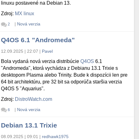
linuxu postavené na Debian 13.
Zdroj:
MX linux
|
Nová verzia
2
Q4OS 6.1 "Andromeda"
12.09.2025 | 22:07
|
Pavel
Bola vydaná nová verzia distribúcie
Q4OS
6.1
"Andromeda", ktorá vychádza z Debianu 13.1 Trixie s
desktopom Plasma alebo Trinity. Bude k dispozícii len pre
64 bit architektúru, pre 32 bit sa odporúča staršia verzia
Q4OS 5 "Aquarius".
Zdroj:
DistroWatch.com
|
Nová verzia
6
Debian 13.1 Trixie
08.09.2025 | 09:01
|
redhawk1975