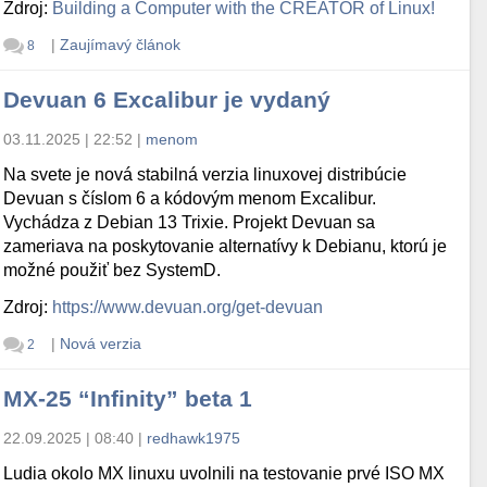
Zdroj:
Building a Computer with the CREATOR of Linux!
|
Zaujímavý článok
8
Devuan 6 Excalibur je vydaný
03.11.2025 | 22:52
|
menom
Na svete je nová stabilná verzia linuxovej distribúcie
Devuan s číslom 6 a kódovým menom Excalibur.
Vychádza z Debian 13 Trixie. Projekt Devuan sa
zameriava na poskytovanie alternatívy k Debianu, ktorú je
možné použiť bez SystemD.
Zdroj:
https://www.devuan.org/get-devuan
|
Nová verzia
2
MX-25 “Infinity” beta 1
22.09.2025 | 08:40
|
redhawk1975
Ludia okolo MX linuxu uvolnili na testovanie prvé ISO MX