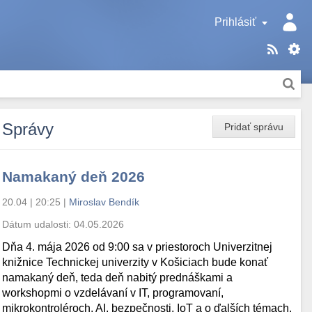
Prihlásiť
Správy
Pridať správu
Namakaný deň 2026
20.04 | 20:25
|
Miroslav Bendík
Dátum udalosti:
04.05.2026
Dňa 4. mája 2026 od 9:00 sa v priestoroch Univerzitnej
knižnice Technickej univerzity v Košiciach bude konať
namakaný deň, teda deň nabitý prednáškami a
workshopmi o vzdelávaní v IT, programovaní,
mikrokontroléroch, AI, bezpečnosti, IoT a o ďalších témach.