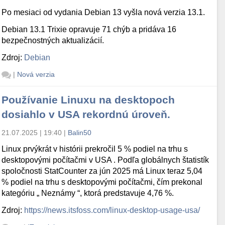
Po mesiaci od vydania Debian 13 vyšla nová verzia 13.1.
Debian 13.1 Trixie opravuje 71 chýb a pridáva 16
bezpečnostných aktualizácií.
Zdroj:
Debian
|
Nová verzia
Používanie Linuxu na desktopoch
dosiahlo v USA rekordnú úroveň.
21.07.2025 | 19:40
|
Balin50
Linux prvýkrát v histórii prekročil 5 % podiel na trhu s
desktopovými počítačmi v USA . Podľa globálnych štatistík
spoločnosti StatCounter za jún 2025 má Linux teraz 5,04
% podiel na trhu s desktopovými počítačmi, čím prekonal
kategóriu „ Neznámy “, ktorá predstavuje 4,76 %.
Zdroj:
https://news.itsfoss.com/linux-desktop-usage-usa/