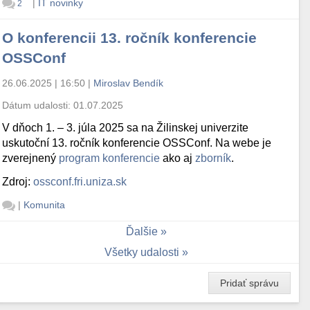
|
IT novinky
2
O konferencii 13. ročník konferencie
OSSConf
26.06.2025 | 16:50
|
Miroslav Bendík
Dátum udalosti:
01.07.2025
V dňoch 1. – 3. júla 2025 sa na Žilinskej univerzite
uskutoční 13. ročník konferencie OSSConf. Na webe je
zverejnený
program konferencie
ako aj
zborník
.
Zdroj:
ossconf.fri.uniza.sk
|
Komunita
Ďalšie
Všetky udalosti
Pridať správu