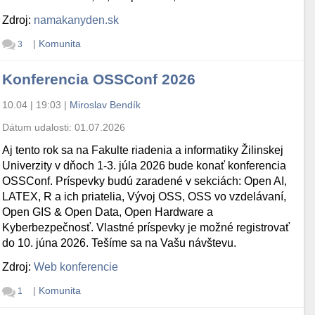
Zdroj:
namakanyden.sk
|
Komunita
3
Konferencia OSSConf 2026
10.04 | 19:03
|
Miroslav Bendík
Dátum udalosti:
01.07.2026
Aj tento rok sa na Fakulte riadenia a informatiky Žilinskej
Univerzity v dňoch 1-3. júla 2026 bude konať konferencia
OSSConf. Príspevky budú zaradené v sekciách: Open AI,
LATEX, R a ich priatelia, Vývoj OSS, OSS vo vzdelávaní,
Open GIS & Open Data, Open Hardware a
Kyberbezpečnosť. Vlastné príspevky je možné registrovať
do 10. júna 2026. Tešíme sa na Vašu návštevu.
Zdroj:
Web konferencie
|
Komunita
1