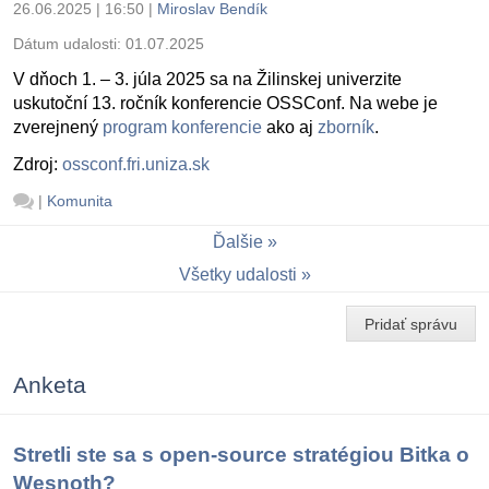
26.06.2025 | 16:50
|
Miroslav Bendík
Dátum udalosti:
01.07.2025
V dňoch 1. – 3. júla 2025 sa na Žilinskej univerzite
uskutoční 13. ročník konferencie OSSConf. Na webe je
zverejnený
program konferencie
ako aj
zborník
.
Zdroj:
ossconf.fri.uniza.sk
|
Komunita
Ďalšie
Všetky udalosti
Pridať správu
Anketa
Stretli ste sa s open-source stratégiou Bitka o
Wesnoth?