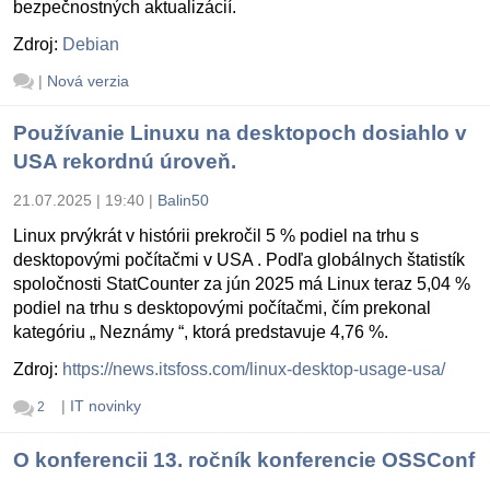
bezpečnostných aktualizácií.
Zdroj:
Debian
|
Nová verzia
Používanie Linuxu na desktopoch dosiahlo v
USA rekordnú úroveň.
21.07.2025 | 19:40
|
Balin50
Linux prvýkrát v histórii prekročil 5 % podiel na trhu s
desktopovými počítačmi v USA . Podľa globálnych štatistík
spoločnosti StatCounter za jún 2025 má Linux teraz 5,04 %
podiel na trhu s desktopovými počítačmi, čím prekonal
kategóriu „ Neznámy “, ktorá predstavuje 4,76 %.
Zdroj:
https://news.itsfoss.com/linux-desktop-usage-usa/
|
IT novinky
2
O konferencii 13. ročník konferencie OSSConf