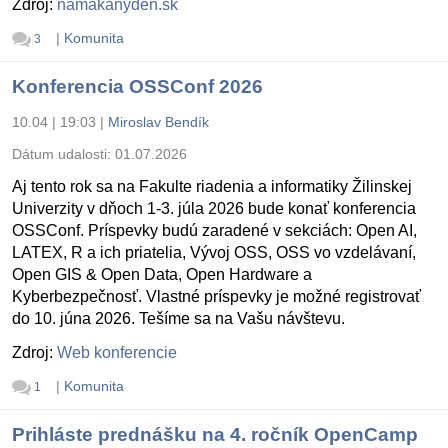
Zdroj:
namakanyden.sk
|
Komunita
3
Konferencia OSSConf 2026
10.04 | 19:03
|
Miroslav Bendík
Dátum udalosti:
01.07.2026
Aj tento rok sa na Fakulte riadenia a informatiky Žilinskej
Univerzity v dňoch 1-3. júla 2026 bude konať konferencia
OSSConf. Príspevky budú zaradené v sekciách: Open AI,
LATEX, R a ich priatelia, Vývoj OSS, OSS vo vzdelávaní,
Open GIS & Open Data, Open Hardware a
Kyberbezpečnosť. Vlastné príspevky je možné registrovať
do 10. júna 2026. Tešíme sa na Vašu návštevu.
Zdroj:
Web konferencie
|
Komunita
1
Prihláste prednášku na 4. ročník OpenCamp