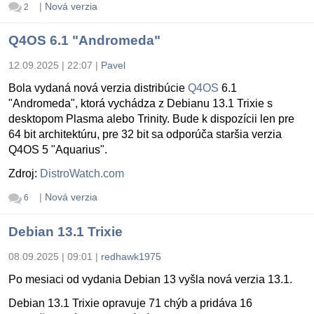
|
Nová verzia
2
Q4OS 6.1 "Andromeda"
12.09.2025 | 22:07
|
Pavel
Bola vydaná nová verzia distribúcie
Q4OS
6.1
"Andromeda", ktorá vychádza z Debianu 13.1 Trixie s
desktopom Plasma alebo Trinity. Bude k dispozícii len pre
64 bit architektúru, pre 32 bit sa odporúča staršia verzia
Q4OS 5 "Aquarius".
Zdroj:
DistroWatch.com
|
Nová verzia
6
Debian 13.1 Trixie
08.09.2025 | 09:01
|
redhawk1975
Po mesiaci od vydania Debian 13 vyšla nová verzia 13.1.
Debian 13.1 Trixie opravuje 71 chýb a pridáva 16