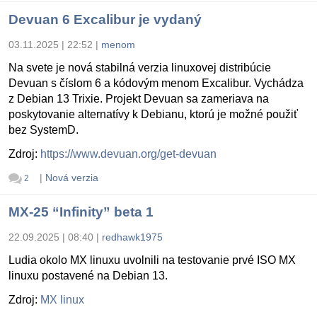
Devuan 6 Excalibur je vydaný
03.11.2025 | 22:52
|
menom
Na svete je nová stabilná verzia linuxovej distribúcie
Devuan s číslom 6 a kódovým menom Excalibur. Vychádza
z Debian 13 Trixie. Projekt Devuan sa zameriava na
poskytovanie alternatívy k Debianu, ktorú je možné použiť
bez SystemD.
Zdroj:
https://www.devuan.org/get-devuan
|
Nová verzia
2
MX-25 “Infinity” beta 1
22.09.2025 | 08:40
|
redhawk1975
Ludia okolo MX linuxu uvolnili na testovanie prvé ISO MX
linuxu postavené na Debian 13.
Zdroj:
MX linux