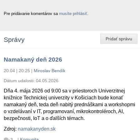
Pre pridávanie komentárov sa
musíte prihlásiť
.
Správy
Pridať správu
Namakaný deň 2026
20.04 | 20:25
|
Miroslav Bendík
Dátum udalosti:
04.05.2026
Dňa 4. mája 2026 od 9:00 sa v priestoroch Univerzitnej
knižnice Technickej univerzity v Košiciach bude konať
namakaný deň, teda deň nabitý prednáškami a workshopmi
o vzdelávaní v IT, programovaní, mikrokontroléroch, AI,
bezpečnosti, IoT a o ďalších témach.
Zdroj:
namakanyden.sk
|
Komunita
3