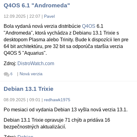
Q4OS 6.1 "Andromeda"
12.09.2025 | 22:07
|
Pavel
Bola vydaná nová verzia distribúcie
Q4OS
6.1
"Andromeda", ktorá vychádza z Debianu 13.1 Trixie s
desktopom Plasma alebo Trinity. Bude k dispozícii len pre
64 bit architektúru, pre 32 bit sa odporúča staršia verzia
Q4OS 5 "Aquarius".
Zdroj:
DistroWatch.com
|
Nová verzia
6
Debian 13.1 Trixie
08.09.2025 | 09:01
|
redhawk1975
Po mesiaci od vydania Debian 13 vyšla nová verzia 13.1.
Debian 13.1 Trixie opravuje 71 chýb a pridáva 16
bezpečnostných aktualizácií.