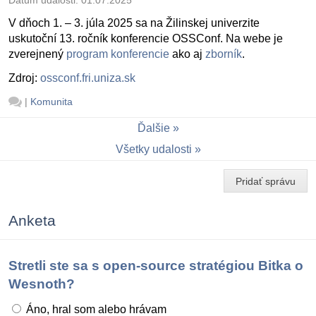
V dňoch 1. – 3. júla 2025 sa na Žilinskej univerzite
uskutoční 13. ročník konferencie OSSConf. Na webe je
zverejnený
program konferencie
ako aj
zborník
.
Zdroj:
ossconf.fri.uniza.sk
|
Komunita
Ďalšie
Všetky udalosti
Pridať správu
Anketa
Stretli ste sa s open-source stratégiou Bitka o
Wesnoth?
Áno, hral som alebo hrávam