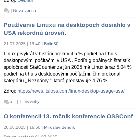
Zdroj:
Debian
|
Nová verzia
Používanie Linuxu na desktopoch dosiahlo v
USA rekordnú úroveň.
21.07.2025 | 19:40
|
Balin50
Linux prvýkrát v histórii prekročil 5 % podiel na trhu s
desktopovými počítačmi v USA . Podľa globálnych štatistík
spoločnosti StatCounter za jún 2025 má Linux teraz 5,04 %
podiel na trhu s desktopovými počítačmi, čím prekonal
kategóriu „ Neznámy “, ktorá predstavuje 4,76 %.
Zdroj:
https://news.itsfoss.com/linux-desktop-usage-usa/
|
IT novinky
2
O konferencii 13. ročník konferencie OSSConf
26.06.2025 | 16:50
|
Miroslav Bendík
Dátum udalosti:
01.07.2025