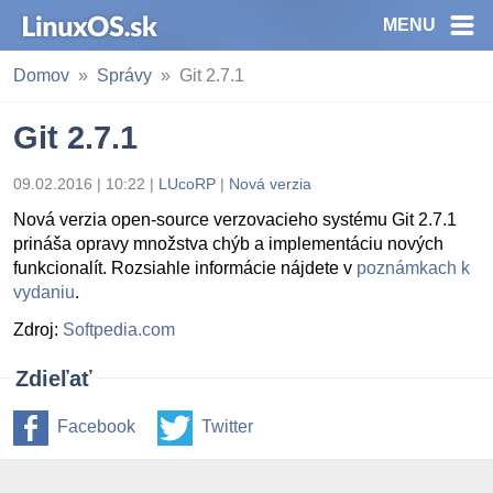
MENU
Domov
Správy
Git 2.7.1
Git 2.7.1
09.02.2016 | 10:22
|
LUcoRP
|
Nová verzia
Nová verzia open-source verzovacieho systému Git 2.7.1
prináša opravy množstva chýb a implementáciu nových
funkcionalít. Rozsiahle informácie nájdete v
poznámkach k
vydaniu
.
Zdroj:
Softpedia.com
Zdieľať
Facebook
Twitter