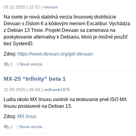
03.11.2025 | 22:52
|
menom
Na svete je nová stabilná verzia linuxovej distribúcie
Devuan s číslom 6 a kódovým menom Excalibur. Vychádza
z Debian 13 Trixie. Projekt Devuan sa zameriava na
poskytovanie alternatívy k Debianu, ktorú je možné použiť
bez SystemD.
Zdroj:
https://www.devuan.org/get-devuan
|
Nová verzia
2
MX-25 “Infinity” beta 1
22.09.2025 | 08:40
|
redhawk1975
Ludia okolo MX linuxu uvolnili na testovanie prvé ISO MX
linuxu postavené na Debian 13.
Zdroj:
MX linux
|
Nová verzia
2