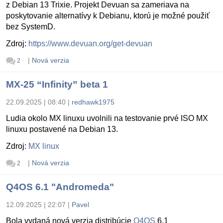
z Debian 13 Trixie. Projekt Devuan sa zameriava na
poskytovanie alternatívy k Debianu, ktorú je možné použiť
bez SystemD.
Zdroj:
https://www.devuan.org/get-devuan
|
Nová verzia
2
MX-25 “Infinity” beta 1
22.09.2025 | 08:40
|
redhawk1975
Ludia okolo MX linuxu uvolnili na testovanie prvé ISO MX
linuxu postavené na Debian 13.
Zdroj:
MX linux
|
Nová verzia
2
Q4OS 6.1 "Andromeda"
12.09.2025 | 22:07
|
Pavel
Bola vydaná nová verzia distribúcie
Q4OS
6.1