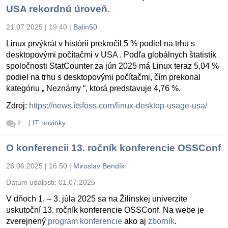
USA rekordnú úroveň.
21.07.2025 | 19:40
|
Balin50
Linux prvýkrát v histórii prekročil 5 % podiel na trhu s
desktopovými počítačmi v USA . Podľa globálnych štatistík
spoločnosti StatCounter za jún 2025 má Linux teraz 5,04 %
podiel na trhu s desktopovými počítačmi, čím prekonal
kategóriu „ Neznámy “, ktorá predstavuje 4,76 %.
Zdroj:
https://news.itsfoss.com/linux-desktop-usage-usa/
|
IT novinky
2
O konferencii 13. ročník konferencie OSSConf
26.06.2025 | 16:50
|
Miroslav Bendík
Dátum udalosti:
01.07.2025
V dňoch 1. – 3. júla 2025 sa na Žilinskej univerzite
uskutoční 13. ročník konferencie OSSConf. Na webe je
zverejnený
program konferencie
ako aj
zborník
.