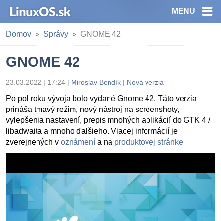
MENU
Domov
Správy
GNOME 42
GNOME 42
23.03.2022 | 17:24
|
Miroslav Bendík
|
Nová verzia
Po pol roku vývoja bolo vydané Gnome 42. Táto verzia
prináša tmavý režim, nový nástroj na screenshoty,
vylepšenia nastavení, prepis mnohých aplikácií do GTK 4 /
libadwaita a mnoho ďalšieho. Viacej informácií je
zverejnených v
oznámení
a na
produktovej stránke
.