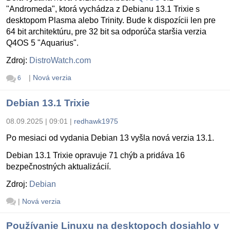
"Andromeda", ktorá vychádza z Debianu 13.1 Trixie s
desktopom Plasma alebo Trinity. Bude k dispozícii len pre
64 bit architektúru, pre 32 bit sa odporúča staršia verzia
Q4OS 5 "Aquarius".
Zdroj:
DistroWatch.com
|
Nová verzia
6
Debian 13.1 Trixie
08.09.2025 | 09:01
|
redhawk1975
Po mesiaci od vydania Debian 13 vyšla nová verzia 13.1.
Debian 13.1 Trixie opravuje 71 chýb a pridáva 16
bezpečnostných aktualizácií.
Zdroj:
Debian
|
Nová verzia
Používanie Linuxu na desktopoch dosiahlo v