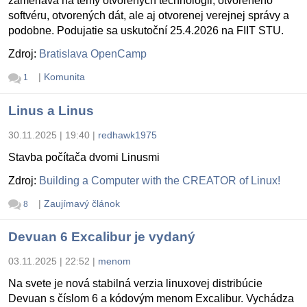
zameriava na témy otvorených technológii, otvoreného
softvéru, otvorených dát, ale aj otvorenej verejnej správy a
podobne. Podujatie sa uskutoční 25.4.2026 na FIIT STU.
Zdroj:
Bratislava OpenCamp
|
Komunita
1
Linus a Linus
30.11.2025 | 19:40
|
redhawk1975
Stavba počítača dvomi Linusmi
Zdroj:
Building a Computer with the CREATOR of Linux!
|
Zaujímavý článok
8
Devuan 6 Excalibur je vydaný
03.11.2025 | 22:52
|
menom
Na svete je nová stabilná verzia linuxovej distribúcie
Devuan s číslom 6 a kódovým menom Excalibur. Vychádza