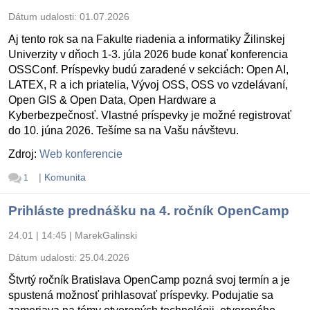
Dátum udalosti:
01.07.2026
Aj tento rok sa na Fakulte riadenia a informatiky Žilinskej
Univerzity v dňoch 1-3. júla 2026 bude konať konferencia
OSSConf. Príspevky budú zaradené v sekciách: Open AI,
LATEX, R a ich priatelia, Vývoj OSS, OSS vo vzdelávaní,
Open GIS & Open Data, Open Hardware a
Kyberbezpečnosť. Vlastné príspevky je možné registrovať
do 10. júna 2026. Tešíme sa na Vašu návštevu.
Zdroj:
Web konferencie
|
Komunita
1
Prihláste prednášku na 4. ročník OpenCamp
24.01 | 14:45
|
MarekGalinski
Dátum udalosti:
25.04.2026
Štvrtý ročník Bratislava OpenCamp pozná svoj termín a je
spustená možnosť prihlasovať príspevky. Podujatie sa