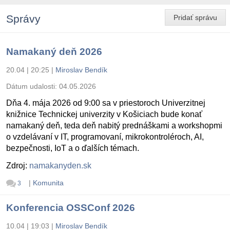
Správy
Pridať správu
Namakaný deň 2026
20.04 | 20:25
|
Miroslav Bendík
Dátum udalosti:
04.05.2026
Dňa 4. mája 2026 od 9:00 sa v priestoroch Univerzitnej
knižnice Technickej univerzity v Košiciach bude konať
namakaný deň, teda deň nabitý prednáškami a workshopmi
o vzdelávaní v IT, programovaní, mikrokontroléroch, AI,
bezpečnosti, IoT a o ďalších témach.
Zdroj:
namakanyden.sk
|
Komunita
3
Konferencia OSSConf 2026
10.04 | 19:03
|
Miroslav Bendík