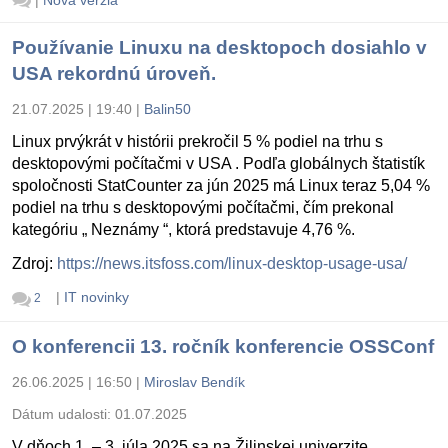
Používanie Linuxu na desktopoch dosiahlo v
USA rekordnú úroveň.
21.07.2025 | 19:40
|
Balin50
Linux prvýkrát v histórii prekročil 5 % podiel na trhu s
desktopovými počítačmi v USA . Podľa globálnych štatistík
spoločnosti StatCounter za jún 2025 má Linux teraz 5,04 %
podiel na trhu s desktopovými počítačmi, čím prekonal
kategóriu „ Neznámy “, ktorá predstavuje 4,76 %.
Zdroj:
https://news.itsfoss.com/linux-desktop-usage-usa/
|
IT novinky
2
O konferencii 13. ročník konferencie OSSConf
26.06.2025 | 16:50
|
Miroslav Bendík
Dátum udalosti:
01.07.2025
V dňoch 1. – 3. júla 2025 sa na Žilinskej univerzite