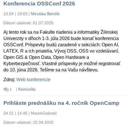
Konferencia OSSConf 2026
10.04 | 19:03
|
Miroslav Bendík
Dátum udalosti:
01.07.2026
Aj tento rok sa na Fakulte riadenia a informatiky Žilinskej
Univerzity v dňoch 1-3. júla 2026 bude konať konferencia
OSSConf. Príspevky budú zaradené v sekciách: Open AI,
LATEX, R a ich priatelia, Vývoj OSS, OSS vo vzdelávaní,
Open GIS & Open Data, Open Hardware a
Kyberbezpečnosť. Vlastné príspevky je možné registrovať
do 10. júna 2026. Tešíme sa na Vašu návštevu.
Zdroj:
Web konferencie
|
Komunita
1
Prihláste prednášku na 4. ročník OpenCamp
24.01 | 14:45
|
MarekGalinski
Dátum udalosti:
25.04.2026