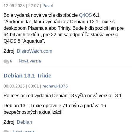
12.09.2025 | 22:07
|
Pavel
Bola vydaná nová verzia distribúcie
Q4OS
6.1
"Andromeda", ktorá vychádza z Debianu 13.1 Trixie s
desktopom Plasma alebo Trinity. Bude k dispozícii len pre
64 bit architektúru, pre 32 bit sa odporúča staršia verzia
Q4OS 5 "Aquarius".
Zdroj:
DistroWatch.com
|
Nová verzia
6
Debian 13.1 Trixie
08.09.2025 | 09:01
|
redhawk1975
Po mesiaci od vydania Debian 13 vyšla nová verzia 13.1.
Debian 13.1 Trixie opravuje 71 chýb a pridáva 16
bezpečnostných aktualizácií.
Zdroj:
Debian
|
Nová verzia