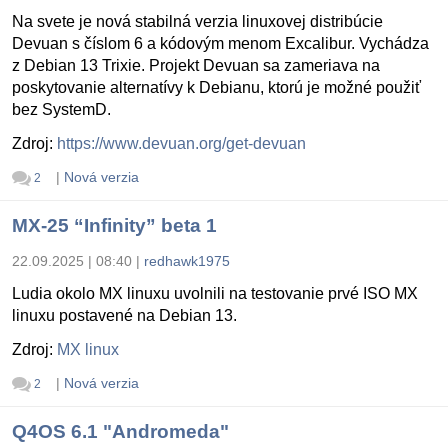
Na svete je nová stabilná verzia linuxovej distribúcie
Devuan s číslom 6 a kódovým menom Excalibur. Vychádza
z Debian 13 Trixie. Projekt Devuan sa zameriava na
poskytovanie alternatívy k Debianu, ktorú je možné použiť
bez SystemD.
Zdroj:
https://www.devuan.org/get-devuan
|
Nová verzia
2
MX-25 “Infinity” beta 1
22.09.2025 | 08:40
|
redhawk1975
Ludia okolo MX linuxu uvolnili na testovanie prvé ISO MX
linuxu postavené na Debian 13.
Zdroj:
MX linux
|
Nová verzia
2
Q4OS 6.1 "Andromeda"