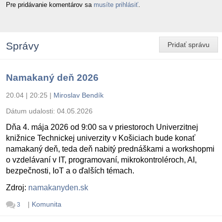
Pre pridávanie komentárov sa
musíte prihlásiť
.
Správy
Pridať správu
Namakaný deň 2026
20.04 | 20:25
|
Miroslav Bendík
Dátum udalosti:
04.05.2026
Dňa 4. mája 2026 od 9:00 sa v priestoroch Univerzitnej
knižnice Technickej univerzity v Košiciach bude konať
namakaný deň, teda deň nabitý prednáškami a workshopmi
o vzdelávaní v IT, programovaní, mikrokontroléroch, AI,
bezpečnosti, IoT a o ďalších témach.
Zdroj:
namakanyden.sk
|
Komunita
3