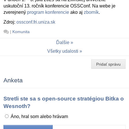
uskutoční 13. ročník konferencie OSSConf. Na webe je
zverejnený
program konferencie
ako aj
zborník
.
Zdroj:
ossconf.fri.uniza.sk
|
Komunita
Ďalšie
Všetky udalosti
Pridať správu
Anketa
Stretli ste sa s open-source stratégiou Bitka o
Wesnoth?
Áno, hral som alebo hrávam