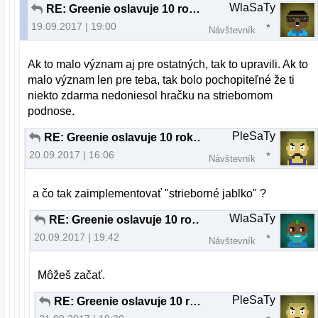
WlaSaTy
RE: Greenie oslavuje 10 rokov
19.09.2017 | 19:00
Návštevník
Ak to malo význam aj pre ostatných, tak to upravili. Ak to
malo význam len pre teba, tak bolo pochopiteľné že ti
niekto zdarma nedoniesol hračku na striebornom
podnose.
PleSaTy
RE: Greenie oslavuje 10 rokov
20.09.2017 | 16:06
Návštevník
a čo tak zaimplementovať "strieborné jablko" ?
WlaSaTy
RE: Greenie oslavuje 10 rokov
20.09.2017 | 19:42
Návštevník
Môžeš začať.
PleSaTy
RE: Greenie oslavuje 10 rokov