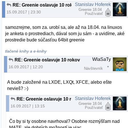
Stanislav Hoferek
RE: Greenie oslavuje 10 rokov
Greenie 18.04
15.09.2017 | 23:30
Používateľ
samozrejme, som za. urobí sa, ale až na 18.04. na linuxos
je anketa o prostrediach, dával som ju sám - a uvidíme, aké
prostredie bude súčasťou 64bit greenie
tlačené knihy a e-knihy
WlaSaTy
RE: Greenie oslavuje 10 rokov
16.09.2017 | 12:20
Návštevník
A bude založené na LXDE, LXQt, XFCE, alebo ešte
nevieš? :-)
Stanislav Hoferek
RE: Greenie oslavuje 10 rokov
Greenie 18.04
16.09.2017 | 13:15
Používateľ
Čo by si ty osobne navrhoval? Osobne rozmýšľam nad
MATE, ale dobrých možností je viac