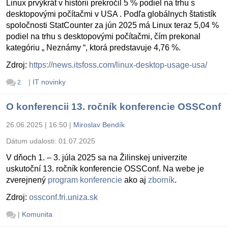
Linux prvýkrát v histórii prekročil 5 % podiel na trhu s
desktopovými počítačmi v USA . Podľa globálnych štatistík
spoločnosti StatCounter za jún 2025 má Linux teraz 5,04 %
podiel na trhu s desktopovými počítačmi, čím prekonal
kategóriu „ Neznámy “, ktorá predstavuje 4,76 %.
Zdroj:
https://news.itsfoss.com/linux-desktop-usage-usa/
|
IT novinky
2
O konferencii 13. ročník konferencie OSSConf
26.06.2025 | 16:50
|
Miroslav Bendík
Dátum udalosti:
01.07.2025
V dňoch 1. – 3. júla 2025 sa na Žilinskej univerzite
uskutoční 13. ročník konferencie OSSConf. Na webe je
zverejnený
program konferencie
ako aj
zborník
.
Zdroj:
ossconf.fri.uniza.sk
|
Komunita