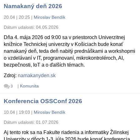
Namakaný deň 2026
20.04 | 20:25
|
Miroslav Bendík
Dátum udalosti:
04.05.2026
Dňa 4. mája 2026 od 9:00 sa v priestoroch Univerzitnej
knižnice Technickej univerzity v Košiciach bude konať
namakaný deň, teda deň nabitý prednáškami a workshopmi
o vzdelávaní v IT, programovaní, mikrokontroléroch, AI,
bezpečnosti, IoT a o ďalších témach.
Zdroj:
namakanyden.sk
|
Komunita
3
Konferencia OSSConf 2026
10.04 | 19:03
|
Miroslav Bendík
Dátum udalosti:
01.07.2026
Aj tento rok sa na Fakulte riadenia a informatiky Žilinskej
Univerzity v dňoch 1-3. júla 2026 bude konať konferencia