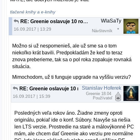
tlačené knihy a e-knihy
WlaSaTy
RE: Greenie oslavuje 10 rokov
16.09.2017 | 13:29
Návštevník
Možno si už nespomenieš, ale už sme sa o tom
niekoľko krát bavili. Predpokladám že keď to teraz
znova preberieme, tak sa o pol roka zopakuje rovnaká
situácia.
Mimochodom, už ti funguje upgrade na vyššiu verziu?
Stanislav Hoferek
RE: Greenie oslavuje 10 rokov
Greenie 18.04
16.09.2017 | 15:39
Používateľ
Posledných veľa rokov áno. Žiadne zmeny oproti
originálu, pokiaľ ide o konf. Súbory. Navyše sa riešia
len LTS verzie. Prostredie na staré a málovýkonné PC
mám, ale chcem dať Greenie ako verziu pre normálne