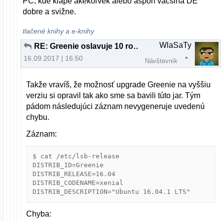
PC, kde klape akékoľvek alebo aspoň väčšina DE
dobre a svižne.
tlačené knihy a e-knihy
WlaSaTy
RE: Greenie oslavuje 10 rokov
16.09.2017 | 16:50
Návštevník
Takže vravíš, že možnosť upgrade Greenie na vyššiu
verziu si opravil tak ako sme sa bavili túto jar. Tým
pádom následujúci záznam nevygeneruje uvedenú
chybu.
Záznam:
$ cat /etc/lsb-release 

DISTRIB_ID=Greenie

DISTRIB_RELEASE=16.04

DISTRIB_CODENAME=xenial

Chyba: