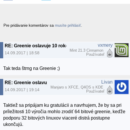
Pre pridávanie komentárov sa
musíte prihlásiť
.
vxmery
RE: Greenie oslavuje 10 rokov
Mint 21.3 Cinnamon
14.09.2017 | 18:58
Používateľ
Tak teda štrng na Greenie ;)
Livan
RE: Greenie oslavuje 10 rokov
Manjaro s XFCE, Q4OS s KDE
14.09.2017 | 19:14
Používateľ
Taktiež sa pripájam ku gratulácii a navrhujem, že by sa pri
príležitosti 10 výročia mohlo zrodiť 64 bitové greenie, keďže
podporu 32 bitových linuxov viaceré distrá postupne
ukončujú.