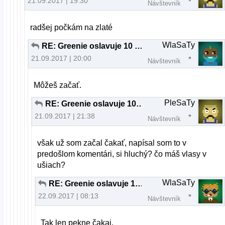
21.09.2017 | 19:30
Návštevník
radšej počkám na zlaté
WlaSaTy
RE: Greenie oslavuje 10 rokov
21.09.2017 | 20:00
Návštevník
Môžeš začať.
PleSaTy
RE: Greenie oslavuje 10 rokov
21.09.2017 | 21:38
Návštevník
však už som začal čakať, napísal som to v
predošlom komentári, si hluchý? čo máš vlasy v
ušiach?
WlaSaTy
RE: Greenie oslavuje 10 rokov
22.09.2017 | 08:13
Návštevník
Tak len pekne čakaj.