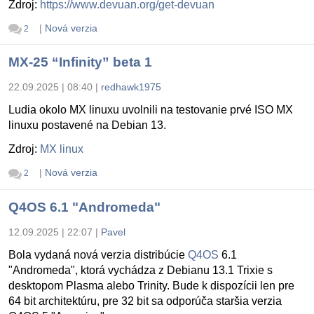
Zdroj:
https://www.devuan.org/get-devuan
|
Nová verzia
2
MX-25 “Infinity” beta 1
22.09.2025 | 08:40
|
redhawk1975
Ludia okolo MX linuxu uvolnili na testovanie prvé ISO MX
linuxu postavené na Debian 13.
Zdroj:
MX linux
|
Nová verzia
2
Q4OS 6.1 "Andromeda"
12.09.2025 | 22:07
|
Pavel
Bola vydaná nová verzia distribúcie
Q4OS
6.1
"Andromeda", ktorá vychádza z Debianu 13.1 Trixie s
desktopom Plasma alebo Trinity. Bude k dispozícii len pre
64 bit architektúru, pre 32 bit sa odporúča staršia verzia