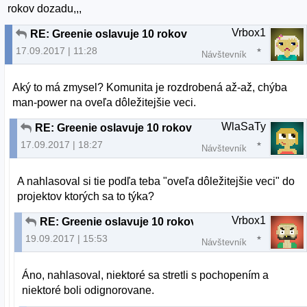
rokov dozadu,,,
Vrbox1
RE: Greenie oslavuje 10 rokov
17.09.2017 | 11:28
Návštevník
Aký to má zmysel? Komunita je rozdrobená až-až, chýba
man-power na oveľa dôležitejšie veci.
WlaSaTy
RE: Greenie oslavuje 10 rokov
17.09.2017 | 18:27
Návštevník
A nahlasoval si tie podľa teba "oveľa dôležitejšie veci" do
projektov ktorých sa to týka?
Vrbox1
RE: Greenie oslavuje 10 rokov
19.09.2017 | 15:53
Návštevník
Áno, nahlasoval, niektoré sa stretli s pochopením a
niektoré boli odignorovane.