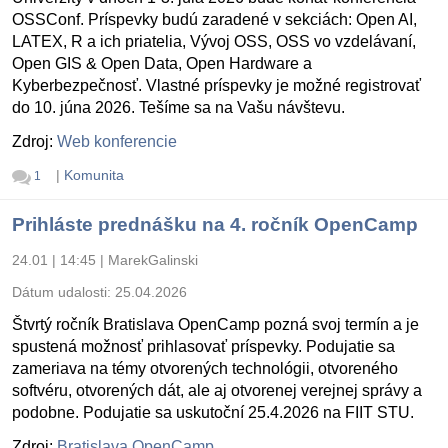
OSSConf. Príspevky budú zaradené v sekciách: Open AI,
LATEX, R a ich priatelia, Vývoj OSS, OSS vo vzdelávaní,
Open GIS & Open Data, Open Hardware a
Kyberbezpečnosť. Vlastné príspevky je možné registrovať
do 10. júna 2026. Tešíme sa na Vašu návštevu.
Zdroj:
Web konferencie
|
Komunita
1
Prihláste prednášku na 4. ročník OpenCamp
24.01 | 14:45
|
MarekGalinski
Dátum udalosti:
25.04.2026
Štvrtý ročník Bratislava OpenCamp pozná svoj termín a je
spustená možnosť prihlasovať príspevky. Podujatie sa
zameriava na témy otvorených technológii, otvoreného
softvéru, otvorených dát, ale aj otvorenej verejnej správy a
podobne. Podujatie sa uskutoční 25.4.2026 na FIIT STU.
Zdroj:
Bratislava OpenCamp