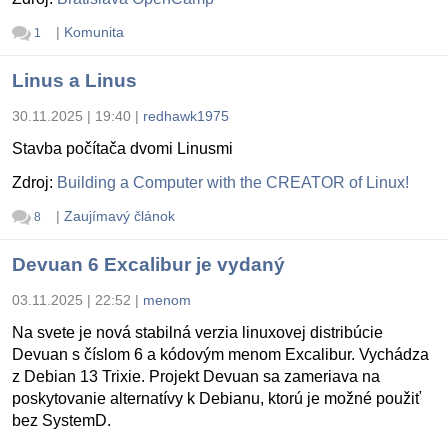
|
Komunita
1
Linus a Linus
30.11.2025 | 19:40
|
redhawk1975
Stavba počítača dvomi Linusmi
Zdroj:
Building a Computer with the CREATOR of Linux!
|
Zaujímavý článok
8
Devuan 6 Excalibur je vydaný
03.11.2025 | 22:52
|
menom
Na svete je nová stabilná verzia linuxovej distribúcie
Devuan s číslom 6 a kódovým menom Excalibur. Vychádza
z Debian 13 Trixie. Projekt Devuan sa zameriava na
poskytovanie alternatívy k Debianu, ktorú je možné použiť
bez SystemD.