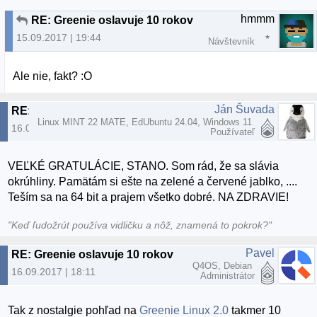
hmmm
RE: Greenie oslavuje 10 rokov
15.09.2017 | 19:44
Návštevník
Ale nie, fakt? :O
Ján Šuvada
RE: Greenie oslavuje 10 rokov
Linux MINT 22 MATE, EdUbuntu 24.04, Windows 11
16.09.2017 | 11:26
Používateľ
VEĽKÉ GRATULÁCIE, STANO. Som rád, že sa slávia
okrúhliny. Pamätám si ešte na zelené a červené jablko, ....
Teším sa na 64 bit a prajem všetko dobré. NA ZDRAVIE!
"Keď ľudožrút používa vidličku a nôž, znamená to pokrok?"
Pavel
RE: Greenie oslavuje 10 rokov
Q4OS, Debian
16.09.2017 | 18:11
Administrátor
Tak z nostalgie pohľad na
Greenie Linux 2.0
takmer 10