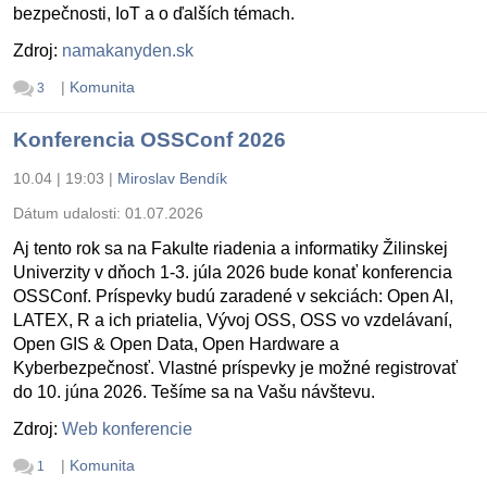
bezpečnosti, IoT a o ďalších témach.
Zdroj:
namakanyden.sk
|
Komunita
3
Konferencia OSSConf 2026
10.04 | 19:03
|
Miroslav Bendík
Dátum udalosti:
01.07.2026
Aj tento rok sa na Fakulte riadenia a informatiky Žilinskej
Univerzity v dňoch 1-3. júla 2026 bude konať konferencia
OSSConf. Príspevky budú zaradené v sekciách: Open AI,
LATEX, R a ich priatelia, Vývoj OSS, OSS vo vzdelávaní,
Open GIS & Open Data, Open Hardware a
Kyberbezpečnosť. Vlastné príspevky je možné registrovať
do 10. júna 2026. Tešíme sa na Vašu návštevu.
Zdroj:
Web konferencie
|
Komunita
1