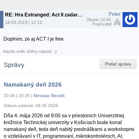
Peter
RE: Hra Estranged: Act II zadarmo
Ubuntu 14.04
18.03.2019 | 12:12
Používateľ
Doplnim, ze aj ACT I je free
kazdu xvilu dobry napad :-)
Správy
Pridať správu
Namakaný deň 2026
20.04 | 20:25
|
Miroslav Bendík
Dátum udalosti:
04.05.2026
Dňa 4. mája 2026 od 9:00 sa v priestoroch Univerzitnej
knižnice Technickej univerzity v Košiciach bude konať
namakaný deň, teda deň nabitý prednáškami a workshopmi
o vzdelávaní v IT, programovaní, mikrokontroléroch, AI,