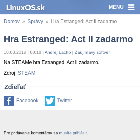
MENU
Domov
Správy
Hra Estranged: Act II zadarmo
Hra Estranged: Act II zadarmo
18.03.2019 | 08:18
|
Andrej Lacho
|
Zaujímavý softvér
Na STEAMe hra Estranged: Act II zadarmo.
Zdroj:
STEAM
Zdieľať
Facebook
Twitter
Pre pridávanie komentárov sa
musíte prihlásiť
.