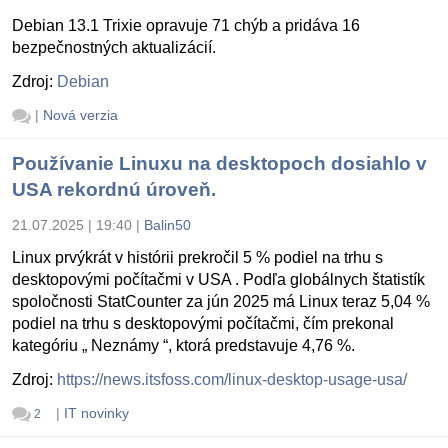
Debian 13.1 Trixie opravuje 71 chýb a pridáva 16
bezpečnostných aktualizácií.
Zdroj:
Debian
|
Nová verzia
Používanie Linuxu na desktopoch dosiahlo v
USA rekordnú úroveň.
21.07.2025 | 19:40
|
Balin50
Linux prvýkrát v histórii prekročil 5 % podiel na trhu s
desktopovými počítačmi v USA . Podľa globálnych štatistík
spoločnosti StatCounter za jún 2025 má Linux teraz 5,04 %
podiel na trhu s desktopovými počítačmi, čím prekonal
kategóriu „ Neznámy “, ktorá predstavuje 4,76 %.
Zdroj:
https://news.itsfoss.com/linux-desktop-usage-usa/
|
IT novinky
2