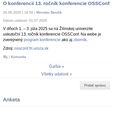
O konferencii 13. ročník konferencie OSSConf
26.06.2025 | 16:50
|
Miroslav Bendík
Dátum udalosti:
01.07.2025
V dňoch 1. – 3. júla 2025 sa na Žilinskej univerzite
uskutoční 13. ročník konferencie OSSConf. Na webe je
zverejnený
program konferencie
ako aj
zborník
.
Zdroj:
ossconf.fri.uniza.sk
|
Komunita
Ďalšie
Všetky udalosti
Pridať správu
Anketa