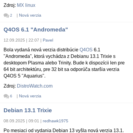
Zdroj:
MX linux
|
Nová verzia
2
Q4OS 6.1 "Andromeda"
12.09.2025 | 22:07
|
Pavel
Bola vydaná nová verzia distribúcie
Q4OS
6.1
"Andromeda", ktorá vychádza z Debianu 13.1 Trixie s
desktopom Plasma alebo Trinity. Bude k dispozícii len pre
64 bit architektúru, pre 32 bit sa odporúča staršia verzia
Q4OS 5 "Aquarius".
Zdroj:
DistroWatch.com
|
Nová verzia
6
Debian 13.1 Trixie
08.09.2025 | 09:01
|
redhawk1975
Po mesiaci od vydania Debian 13 vyšla nová verzia 13.1.