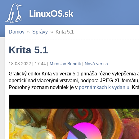
Domov
Správy
Krita 5.1
Krita 5.1
18.08.2022 | 17:44
|
Miroslav Bendík
|
Nová verzia
Grafický editor Krita vo verzii 5.1 prináša rôzne vylepšeni
operácií nad viacerými vrstvami, podpora JPEG-XL formátu,
Podrobný zoznam noviniek je v
poznámkach k vydaniu
. Kr