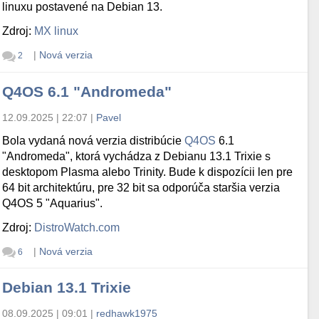
linuxu postavené na Debian 13.
Zdroj:
MX linux
|
Nová verzia
2
Q4OS 6.1 "Andromeda"
12.09.2025 | 22:07
|
Pavel
Bola vydaná nová verzia distribúcie
Q4OS
6.1
"Andromeda", ktorá vychádza z Debianu 13.1 Trixie s
desktopom Plasma alebo Trinity. Bude k dispozícii len pre
64 bit architektúru, pre 32 bit sa odporúča staršia verzia
Q4OS 5 "Aquarius".
Zdroj:
DistroWatch.com
|
Nová verzia
6
Debian 13.1 Trixie
08.09.2025 | 09:01
|
redhawk1975