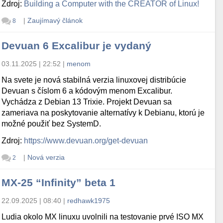
Zdroj:
Building a Computer with the CREATOR of Linux!
|
Zaujímavý článok
8
Devuan 6 Excalibur je vydaný
03.11.2025 | 22:52
|
menom
Na svete je nová stabilná verzia linuxovej distribúcie
Devuan s číslom 6 a kódovým menom Excalibur.
Vychádza z Debian 13 Trixie. Projekt Devuan sa
zameriava na poskytovanie alternatívy k Debianu, ktorú je
možné použiť bez SystemD.
Zdroj:
https://www.devuan.org/get-devuan
|
Nová verzia
2
MX-25 “Infinity” beta 1
22.09.2025 | 08:40
|
redhawk1975
Ludia okolo MX linuxu uvolnili na testovanie prvé ISO MX