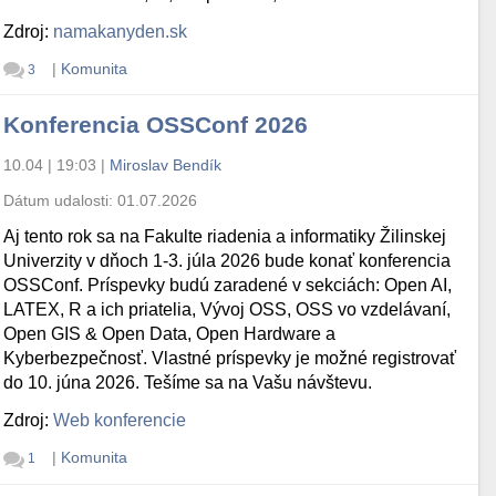
Zdroj:
namakanyden.sk
|
Komunita
3
Konferencia OSSConf 2026
10.04 | 19:03
|
Miroslav Bendík
Dátum udalosti:
01.07.2026
Aj tento rok sa na Fakulte riadenia a informatiky Žilinskej
Univerzity v dňoch 1-3. júla 2026 bude konať konferencia
OSSConf. Príspevky budú zaradené v sekciách: Open AI,
LATEX, R a ich priatelia, Vývoj OSS, OSS vo vzdelávaní,
Open GIS & Open Data, Open Hardware a
Kyberbezpečnosť. Vlastné príspevky je možné registrovať
do 10. júna 2026. Tešíme sa na Vašu návštevu.
Zdroj:
Web konferencie
|
Komunita
1