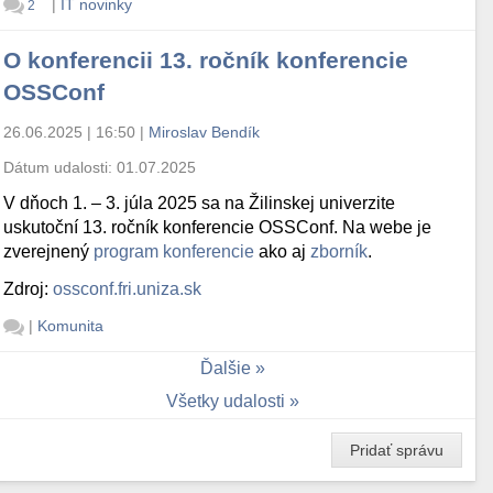
|
IT novinky
2
O konferencii 13. ročník konferencie
OSSConf
26.06.2025 | 16:50
|
Miroslav Bendík
Dátum udalosti:
01.07.2025
V dňoch 1. – 3. júla 2025 sa na Žilinskej univerzite
uskutoční 13. ročník konferencie OSSConf. Na webe je
zverejnený
program konferencie
ako aj
zborník
.
Zdroj:
ossconf.fri.uniza.sk
|
Komunita
Ďalšie
Všetky udalosti
Pridať správu