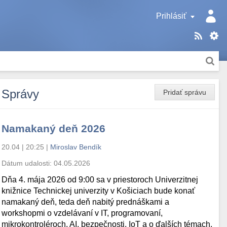
Prihlásiť
Správy
Pridať správu
Namakaný deň 2026
20.04 | 20:25
|
Miroslav Bendík
Dátum udalosti:
04.05.2026
Dňa 4. mája 2026 od 9:00 sa v priestoroch Univerzitnej
knižnice Technickej univerzity v Košiciach bude konať
namakaný deň, teda deň nabitý prednáškami a
workshopmi o vzdelávaní v IT, programovaní,
mikrokontroléroch, AI, bezpečnosti, IoT a o ďalších témach.