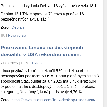
Po mesiaci od vydania Debian 13 vyšla nová verzia 13.1.
Debian 13.1 Trixie opravuje 71 chýb a pridáva 16
bezpečnostných aktualizácií.
Zdroj:
Debian
|
Nová verzia
Používanie Linuxu na desktopoch
dosiahlo v USA rekordnú úroveň.
21.07.2025 | 19:40
|
Balin50
Linux prvýkrát v histórii prekročil 5 % podiel na trhu s
desktopovými počítačmi v USA . Podľa globálnych štatistík
spoločnosti StatCounter za jún 2025 má Linux teraz 5,04
% podiel na trhu s desktopovými počítačmi, čím prekonal
kategóriu „ Neznámy “, ktorá predstavuje 4,76 %.
Zdroj:
https://news.itsfoss.com/linux-desktop-usage-usa/