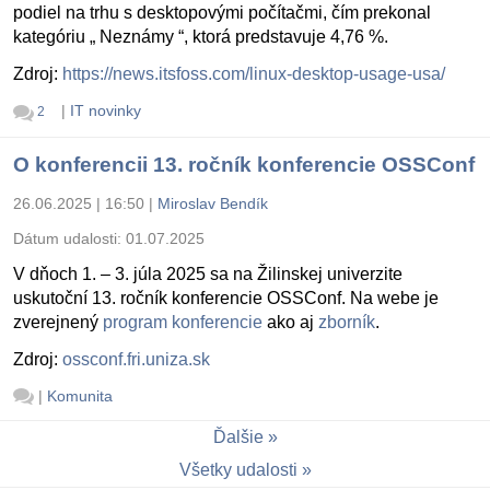
podiel na trhu s desktopovými počítačmi, čím prekonal
kategóriu „ Neznámy “, ktorá predstavuje 4,76 %.
Zdroj:
https://news.itsfoss.com/linux-desktop-usage-usa/
|
IT novinky
2
O konferencii 13. ročník konferencie OSSConf
26.06.2025 | 16:50
|
Miroslav Bendík
Dátum udalosti:
01.07.2025
V dňoch 1. – 3. júla 2025 sa na Žilinskej univerzite
uskutoční 13. ročník konferencie OSSConf. Na webe je
zverejnený
program konferencie
ako aj
zborník
.
Zdroj:
ossconf.fri.uniza.sk
|
Komunita
Ďalšie
Všetky udalosti