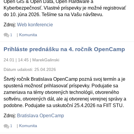
Open GIS & Open Data, Open Hardware a
Kyberbezpečnosť. Vlastné príspevky je možné registrovať
do 10. júna 2026. Tešíme sa na Vašu návštevu.
Zdroj:
Web konferencie
|
Komunita
1
Prihláste prednášku na 4. ročník OpenCamp
24.01 | 14:45
|
MarekGalinski
Dátum udalosti:
25.04.2026
Štvrtý ročník Bratislava OpenCamp pozná svoj termín a je
spustená možnosť prihlasovať príspevky. Podujatie sa
zameriava na témy otvorených technológii, otvoreného
softvéru, otvorených dát, ale aj otvorenej verejnej správy a
podobne. Podujatie sa uskutoční 25.4.2026 na FIIT STU.
Zdroj:
Bratislava OpenCamp
|
Komunita
1