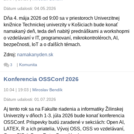
Dátum udalosti:
04.05.2026
Dňa 4. mája 2026 od 9:00 sa v priestoroch Univerzitnej
knižnice Technickej univerzity v Košiciach bude konať
namakaný deň, teda deň nabitý prednáškami a workshopmi
o vzdelávaní v IT, programovaní, mikrokontroléroch, AI,
bezpečnosti, IoT a o ďalších témach.
Zdroj:
namakanyden.sk
|
Komunita
3
Konferencia OSSConf 2026
10.04 | 19:03
|
Miroslav Bendík
Dátum udalosti:
01.07.2026
Aj tento rok sa na Fakulte riadenia a informatiky Žilinskej
Univerzity v dňoch 1-3. júla 2026 bude konať konferencia
OSSConf. Príspevky budú zaradené v sekciách: Open AI,
LATEX, R a ich priatelia, Vývoj OSS, OSS vo vzdelávaní,