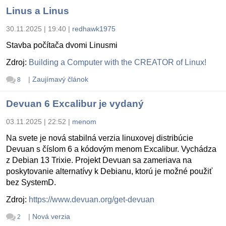
Linus a Linus
30.11.2025 | 19:40
|
redhawk1975
Stavba počítača dvomi Linusmi
Zdroj:
Building a Computer with the CREATOR of Linux!
|
Zaujímavý článok
8
Devuan 6 Excalibur je vydaný
03.11.2025 | 22:52
|
menom
Na svete je nová stabilná verzia linuxovej distribúcie
Devuan s číslom 6 a kódovým menom Excalibur. Vychádza
z Debian 13 Trixie. Projekt Devuan sa zameriava na
poskytovanie alternatívy k Debianu, ktorú je možné použiť
bez SystemD.
Zdroj:
https://www.devuan.org/get-devuan
|
Nová verzia
2