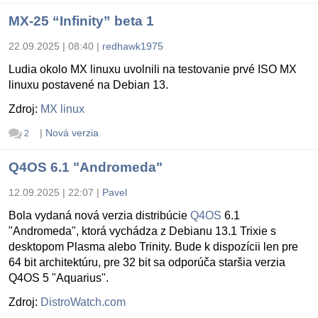
MX-25 “Infinity” beta 1
22.09.2025 | 08:40
|
redhawk1975
Ludia okolo MX linuxu uvolnili na testovanie prvé ISO MX
linuxu postavené na Debian 13.
Zdroj:
MX linux
|
Nová verzia
2
Q4OS 6.1 "Andromeda"
12.09.2025 | 22:07
|
Pavel
Bola vydaná nová verzia distribúcie
Q4OS
6.1
"Andromeda", ktorá vychádza z Debianu 13.1 Trixie s
desktopom Plasma alebo Trinity. Bude k dispozícii len pre
64 bit architektúru, pre 32 bit sa odporúča staršia verzia
Q4OS 5 "Aquarius".
Zdroj:
DistroWatch.com