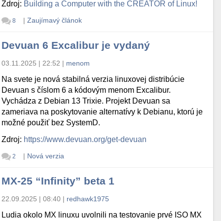
Zdroj:
Building a Computer with the CREATOR of Linux!
|
Zaujímavý článok
8
Devuan 6 Excalibur je vydaný
03.11.2025 | 22:52
|
menom
Na svete je nová stabilná verzia linuxovej distribúcie
Devuan s číslom 6 a kódovým menom Excalibur.
Vychádza z Debian 13 Trixie. Projekt Devuan sa
zameriava na poskytovanie alternatívy k Debianu, ktorú je
možné použiť bez SystemD.
Zdroj:
https://www.devuan.org/get-devuan
|
Nová verzia
2
MX-25 “Infinity” beta 1
22.09.2025 | 08:40
|
redhawk1975
Ludia okolo MX linuxu uvolnili na testovanie prvé ISO MX