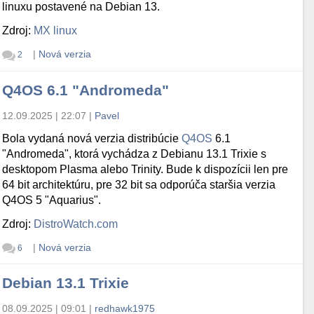
linuxu postavené na Debian 13.
Zdroj:
MX linux
|
Nová verzia
2
Q4OS 6.1 "Andromeda"
12.09.2025 | 22:07
|
Pavel
Bola vydaná nová verzia distribúcie
Q4OS
6.1
"Andromeda", ktorá vychádza z Debianu 13.1 Trixie s
desktopom Plasma alebo Trinity. Bude k dispozícii len pre
64 bit architektúru, pre 32 bit sa odporúča staršia verzia
Q4OS 5 "Aquarius".
Zdroj:
DistroWatch.com
|
Nová verzia
6
Debian 13.1 Trixie
08.09.2025 | 09:01
|
redhawk1975