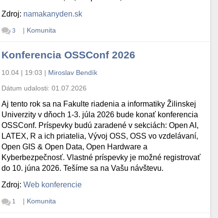
Zdroj:
namakanyden.sk
|
Komunita
3
Konferencia OSSConf 2026
10.04 | 19:03
|
Miroslav Bendík
Dátum udalosti:
01.07.2026
Aj tento rok sa na Fakulte riadenia a informatiky Žilinskej
Univerzity v dňoch 1-3. júla 2026 bude konať konferencia
OSSConf. Príspevky budú zaradené v sekciách: Open AI,
LATEX, R a ich priatelia, Vývoj OSS, OSS vo vzdelávaní,
Open GIS & Open Data, Open Hardware a
Kyberbezpečnosť. Vlastné príspevky je možné registrovať
do 10. júna 2026. Tešíme sa na Vašu návštevu.
Zdroj:
Web konferencie
|
Komunita
1