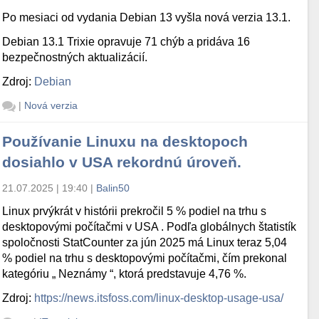
Po mesiaci od vydania Debian 13 vyšla nová verzia 13.1.
Debian 13.1 Trixie opravuje 71 chýb a pridáva 16
bezpečnostných aktualizácií.
Zdroj:
Debian
|
Nová verzia
Používanie Linuxu na desktopoch
dosiahlo v USA rekordnú úroveň.
21.07.2025 | 19:40
|
Balin50
Linux prvýkrát v histórii prekročil 5 % podiel na trhu s
desktopovými počítačmi v USA . Podľa globálnych štatistík
spoločnosti StatCounter za jún 2025 má Linux teraz 5,04
% podiel na trhu s desktopovými počítačmi, čím prekonal
kategóriu „ Neznámy “, ktorá predstavuje 4,76 %.
Zdroj:
https://news.itsfoss.com/linux-desktop-usage-usa/