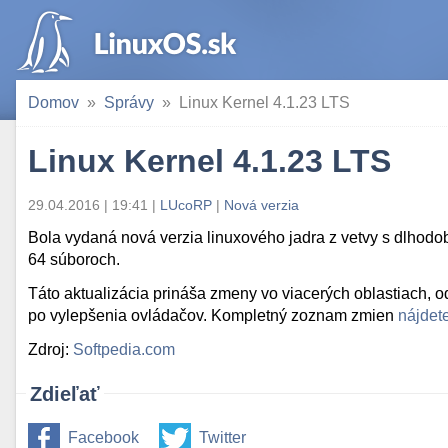
Domov
Správy
Linux Kernel 4.1.23 LTS
Linux Kernel 4.1.23 LTS
29.04.2016 | 19:41
|
LUcoRP
|
Nová verzia
Bola vydaná nová verzia linuxového jadra z vetvy s dlhodo
64 súboroch.
Táto aktualizácia prináša zmeny vo viacerých oblastiach, o
po vylepšenia ovládačov. Kompletný zoznam zmien
nájdete
Zdroj:
Softpedia.com
Zdieľať
Facebook
Twitter