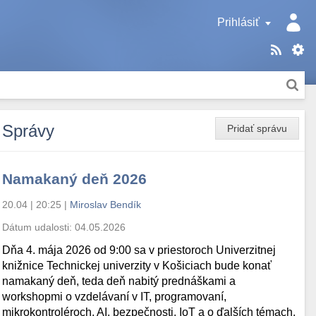
Prihlásiť
Správy
Pridať správu
Namakaný deň 2026
20.04 | 20:25
|
Miroslav Bendík
Dátum udalosti:
04.05.2026
Dňa 4. mája 2026 od 9:00 sa v priestoroch Univerzitnej
knižnice Technickej univerzity v Košiciach bude konať
namakaný deň, teda deň nabitý prednáškami a
workshopmi o vzdelávaní v IT, programovaní,
mikrokontroléroch, AI, bezpečnosti, IoT a o ďalších témach.