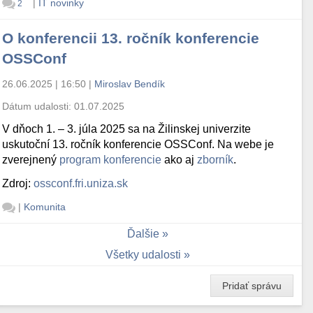
|
IT novinky
2
O konferencii 13. ročník konferencie
OSSConf
26.06.2025 | 16:50
|
Miroslav Bendík
Dátum udalosti:
01.07.2025
V dňoch 1. – 3. júla 2025 sa na Žilinskej univerzite
uskutoční 13. ročník konferencie OSSConf. Na webe je
zverejnený
program konferencie
ako aj
zborník
.
Zdroj:
ossconf.fri.uniza.sk
|
Komunita
Ďalšie
Všetky udalosti
Pridať správu