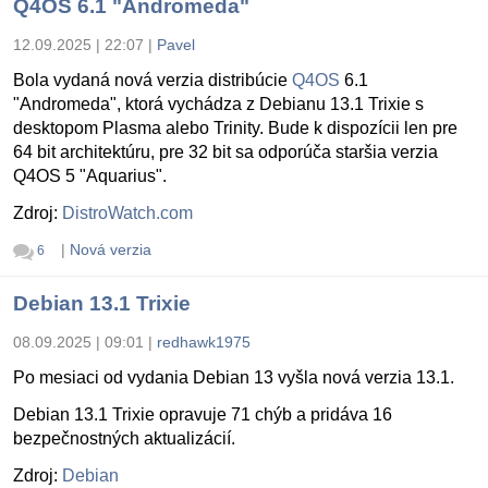
Q4OS 6.1 "Andromeda"
12.09.2025 | 22:07
|
Pavel
Bola vydaná nová verzia distribúcie
Q4OS
6.1
"Andromeda", ktorá vychádza z Debianu 13.1 Trixie s
desktopom Plasma alebo Trinity. Bude k dispozícii len pre
64 bit architektúru, pre 32 bit sa odporúča staršia verzia
Q4OS 5 "Aquarius".
Zdroj:
DistroWatch.com
|
Nová verzia
6
Debian 13.1 Trixie
08.09.2025 | 09:01
|
redhawk1975
Po mesiaci od vydania Debian 13 vyšla nová verzia 13.1.
Debian 13.1 Trixie opravuje 71 chýb a pridáva 16
bezpečnostných aktualizácií.
Zdroj:
Debian