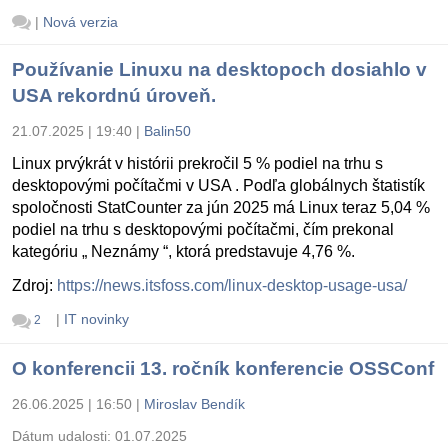
|
Nová verzia
Používanie Linuxu na desktopoch dosiahlo v
USA rekordnú úroveň.
21.07.2025 | 19:40
|
Balin50
Linux prvýkrát v histórii prekročil 5 % podiel na trhu s
desktopovými počítačmi v USA . Podľa globálnych štatistík
spoločnosti StatCounter za jún 2025 má Linux teraz 5,04 %
podiel na trhu s desktopovými počítačmi, čím prekonal
kategóriu „ Neznámy “, ktorá predstavuje 4,76 %.
Zdroj:
https://news.itsfoss.com/linux-desktop-usage-usa/
|
IT novinky
2
O konferencii 13. ročník konferencie OSSConf
26.06.2025 | 16:50
|
Miroslav Bendík
Dátum udalosti:
01.07.2025