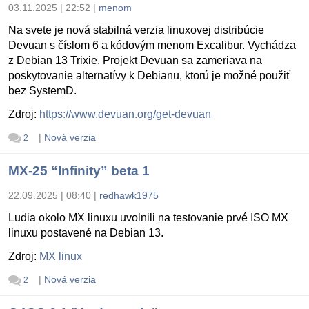
03.11.2025 | 22:52
|
menom
Na svete je nová stabilná verzia linuxovej distribúcie
Devuan s číslom 6 a kódovým menom Excalibur. Vychádza
z Debian 13 Trixie. Projekt Devuan sa zameriava na
poskytovanie alternatívy k Debianu, ktorú je možné použiť
bez SystemD.
Zdroj:
https://www.devuan.org/get-devuan
|
Nová verzia
2
MX-25 “Infinity” beta 1
22.09.2025 | 08:40
|
redhawk1975
Ludia okolo MX linuxu uvolnili na testovanie prvé ISO MX
linuxu postavené na Debian 13.
Zdroj:
MX linux
|
Nová verzia
2