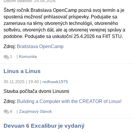
Dátum udalosti:
25.04.2026
Štvrtý ročník Bratislava OpenCamp pozná svoj termín a je
spustená možnosť prihlasovať príspevky. Podujatie sa
zameriava na témy otvorených technológii, otvoreného
softvéru, otvorených dát, ale aj otvorenej verejnej správy a
podobne. Podujatie sa uskutoční 25.4.2026 na FIIT STU.
Zdroj:
Bratislava OpenCamp
|
Komunita
1
Linus a Linus
30.11.2025 | 19:40
|
redhawk1975
Stavba počítača dvomi Linusmi
Zdroj:
Building a Computer with the CREATOR of Linux!
|
Zaujímavý článok
8
Devuan 6 Excalibur je vydaný