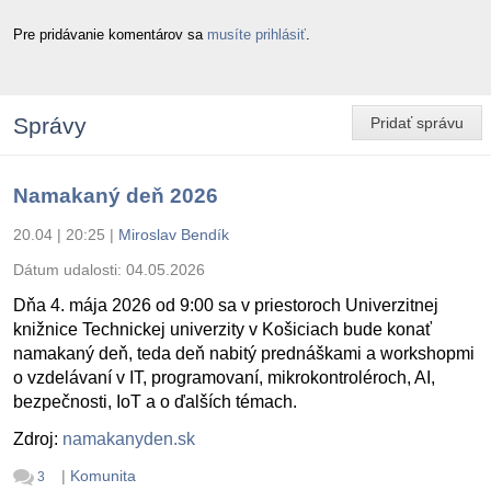
Pre pridávanie komentárov sa
musíte prihlásiť
.
Správy
Pridať správu
Namakaný deň 2026
20.04 | 20:25
|
Miroslav Bendík
Dátum udalosti:
04.05.2026
Dňa 4. mája 2026 od 9:00 sa v priestoroch Univerzitnej
knižnice Technickej univerzity v Košiciach bude konať
namakaný deň, teda deň nabitý prednáškami a workshopmi
o vzdelávaní v IT, programovaní, mikrokontroléroch, AI,
bezpečnosti, IoT a o ďalších témach.
Zdroj:
namakanyden.sk
|
Komunita
3