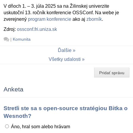
V dňoch 1. – 3. júla 2025 sa na Žilinskej univerzite
uskutoční 13. ročník konferencie OSSConf. Na webe je
zverejnený
program konferencie
ako aj
zborník
.
Zdroj:
ossconf.fri.uniza.sk
|
Komunita
Ďalšie
Všetky udalosti
Pridať správu
Anketa
Stretli ste sa s open-source stratégiou Bitka o
Wesnoth?
Áno, hral som alebo hrávam