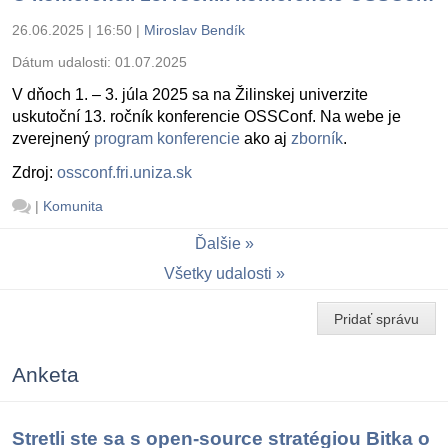
26.06.2025 | 16:50
|
Miroslav Bendík
Dátum udalosti:
01.07.2025
V dňoch 1. – 3. júla 2025 sa na Žilinskej univerzite
uskutoční 13. ročník konferencie OSSConf. Na webe je
zverejnený
program konferencie
ako aj
zborník
.
Zdroj:
ossconf.fri.uniza.sk
|
Komunita
Ďalšie
Všetky udalosti
Pridať správu
Anketa
Stretli ste sa s open-source stratégiou Bitka o