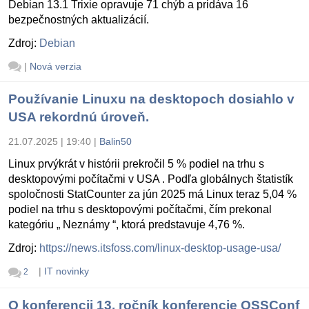
Debian 13.1 Trixie opravuje 71 chýb a pridáva 16
bezpečnostných aktualizácií.
Zdroj:
Debian
|
Nová verzia
Používanie Linuxu na desktopoch dosiahlo v
USA rekordnú úroveň.
21.07.2025 | 19:40
|
Balin50
Linux prvýkrát v histórii prekročil 5 % podiel na trhu s
desktopovými počítačmi v USA . Podľa globálnych štatistík
spoločnosti StatCounter za jún 2025 má Linux teraz 5,04 %
podiel na trhu s desktopovými počítačmi, čím prekonal
kategóriu „ Neznámy “, ktorá predstavuje 4,76 %.
Zdroj:
https://news.itsfoss.com/linux-desktop-usage-usa/
|
IT novinky
2
O konferencii 13. ročník konferencie OSSConf