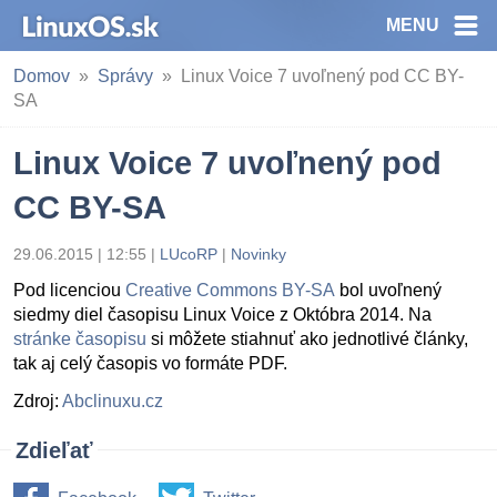
MENU
Domov
Správy
Linux Voice 7 uvoľnený pod CC BY-
SA
Linux Voice 7 uvoľnený pod
CC BY-SA
29.06.2015 | 12:55
|
LUcoRP
|
Novinky
Pod licenciou
Creative Commons BY-SA
bol uvoľnený
siedmy diel časopisu Linux Voice z Októbra 2014. Na
stránke časopisu
si môžete stiahnuť ako jednotlivé články,
tak aj celý časopis vo formáte PDF.
Zdroj:
Abclinuxu.cz
Zdieľať