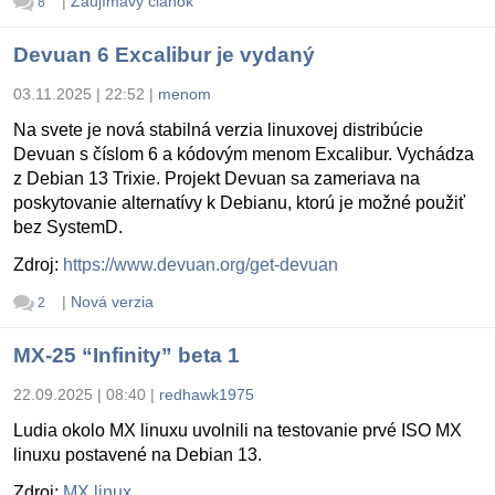
|
Zaujímavý článok
8
Devuan 6 Excalibur je vydaný
03.11.2025 | 22:52
|
menom
Na svete je nová stabilná verzia linuxovej distribúcie
Devuan s číslom 6 a kódovým menom Excalibur. Vychádza
z Debian 13 Trixie. Projekt Devuan sa zameriava na
poskytovanie alternatívy k Debianu, ktorú je možné použiť
bez SystemD.
Zdroj:
https://www.devuan.org/get-devuan
|
Nová verzia
2
MX-25 “Infinity” beta 1
22.09.2025 | 08:40
|
redhawk1975
Ludia okolo MX linuxu uvolnili na testovanie prvé ISO MX
linuxu postavené na Debian 13.
Zdroj:
MX linux