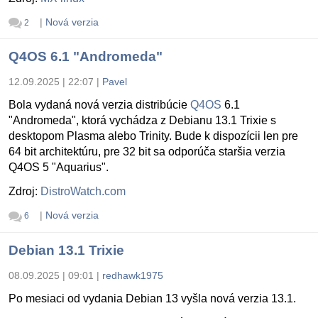
|
Nová verzia
2
Q4OS 6.1 "Andromeda"
12.09.2025 | 22:07
|
Pavel
Bola vydaná nová verzia distribúcie
Q4OS
6.1
"Andromeda", ktorá vychádza z Debianu 13.1 Trixie s
desktopom Plasma alebo Trinity. Bude k dispozícii len pre
64 bit architektúru, pre 32 bit sa odporúča staršia verzia
Q4OS 5 "Aquarius".
Zdroj:
DistroWatch.com
|
Nová verzia
6
Debian 13.1 Trixie
08.09.2025 | 09:01
|
redhawk1975
Po mesiaci od vydania Debian 13 vyšla nová verzia 13.1.