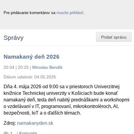
Pre pridávanie komentárov sa
musíte prihlásiť
.
Správy
Pridať správu
Namakaný deň 2026
20.04 | 20:25
|
Miroslav Bendík
Dátum udalosti:
04.05.2026
Dňa 4. mája 2026 od 9:00 sa v priestoroch Univerzitnej
knižnice Technickej univerzity v Košiciach bude konať
namakaný deň, teda deň nabitý prednáškami a workshopmi
o vzdelávaní v IT, programovaní, mikrokontroléroch, AI,
bezpečnosti, IoT a o ďalších témach.
Zdroj:
namakanyden.sk
|
Komunita
3