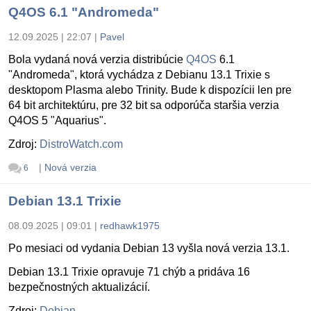
Q4OS 6.1 "Andromeda"
12.09.2025 | 22:07
|
Pavel
Bola vydaná nová verzia distribúcie
Q4OS
6.1
"Andromeda", ktorá vychádza z Debianu 13.1 Trixie s
desktopom Plasma alebo Trinity. Bude k dispozícii len pre
64 bit architektúru, pre 32 bit sa odporúča staršia verzia
Q4OS 5 "Aquarius".
Zdroj:
DistroWatch.com
|
Nová verzia
6
Debian 13.1 Trixie
08.09.2025 | 09:01
|
redhawk1975
Po mesiaci od vydania Debian 13 vyšla nová verzia 13.1.
Debian 13.1 Trixie opravuje 71 chýb a pridáva 16
bezpečnostných aktualizácií.
Zdroj:
Debian