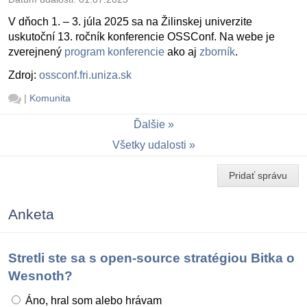
V dňoch 1. – 3. júla 2025 sa na Žilinskej univerzite
uskutoční 13. ročník konferencie OSSConf. Na webe je
zverejnený
program konferencie
ako aj
zborník
.
Zdroj:
ossconf.fri.uniza.sk
|
Komunita
Ďalšie
Všetky udalosti
Pridať správu
Anketa
Stretli ste sa s open-source stratégiou Bitka o
Wesnoth?
Áno, hral som alebo hrávam