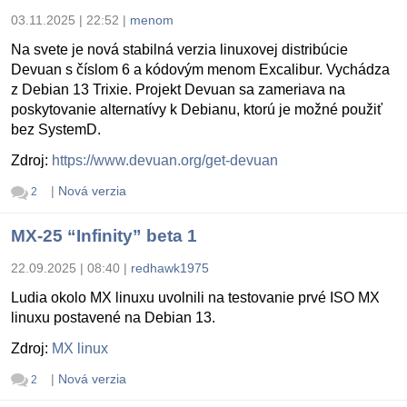
03.11.2025 | 22:52
|
menom
Na svete je nová stabilná verzia linuxovej distribúcie
Devuan s číslom 6 a kódovým menom Excalibur. Vychádza
z Debian 13 Trixie. Projekt Devuan sa zameriava na
poskytovanie alternatívy k Debianu, ktorú je možné použiť
bez SystemD.
Zdroj:
https://www.devuan.org/get-devuan
|
Nová verzia
2
MX-25 “Infinity” beta 1
22.09.2025 | 08:40
|
redhawk1975
Ludia okolo MX linuxu uvolnili na testovanie prvé ISO MX
linuxu postavené na Debian 13.
Zdroj:
MX linux
|
Nová verzia
2