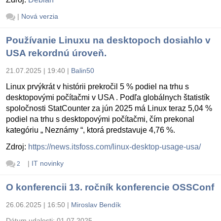
|
Nová verzia
Používanie Linuxu na desktopoch dosiahlo v
USA rekordnú úroveň.
21.07.2025 | 19:40
|
Balin50
Linux prvýkrát v histórii prekročil 5 % podiel na trhu s
desktopovými počítačmi v USA . Podľa globálnych štatistík
spoločnosti StatCounter za jún 2025 má Linux teraz 5,04 %
podiel na trhu s desktopovými počítačmi, čím prekonal
kategóriu „ Neznámy “, ktorá predstavuje 4,76 %.
Zdroj:
https://news.itsfoss.com/linux-desktop-usage-usa/
|
IT novinky
2
O konferencii 13. ročník konferencie OSSConf
26.06.2025 | 16:50
|
Miroslav Bendík
Dátum udalosti:
01.07.2025