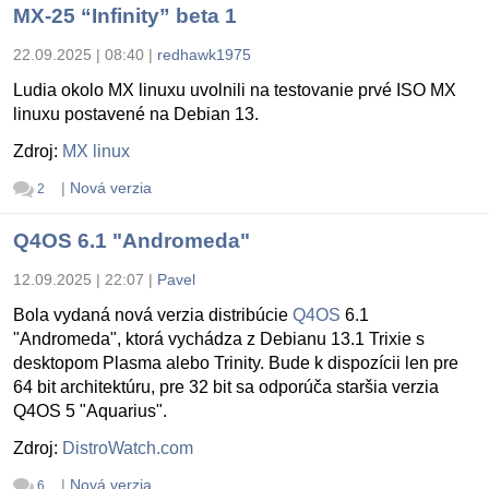
MX-25 “Infinity” beta 1
22.09.2025 | 08:40
|
redhawk1975
Ludia okolo MX linuxu uvolnili na testovanie prvé ISO MX
linuxu postavené na Debian 13.
Zdroj:
MX linux
|
Nová verzia
2
Q4OS 6.1 "Andromeda"
12.09.2025 | 22:07
|
Pavel
Bola vydaná nová verzia distribúcie
Q4OS
6.1
"Andromeda", ktorá vychádza z Debianu 13.1 Trixie s
desktopom Plasma alebo Trinity. Bude k dispozícii len pre
64 bit architektúru, pre 32 bit sa odporúča staršia verzia
Q4OS 5 "Aquarius".
Zdroj:
DistroWatch.com
|
Nová verzia
6