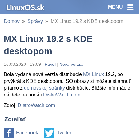
MENU
Domov
Správy
MX Linux 19.2 s KDE desktopom
MX Linux 19.2 s KDE
desktopom
16.08.2020 | 19:09
|
Pavel
|
Nová verzia
Bola vydaná nová verzia distribúcie
MX Linux
19.2, po
prvýkrát s KDE desktopom. ISO obrazy si môžete stiahnuť
priamo z
domovskej stránky
distribúcie. Bližšie informácie
nájdete na portáli
DistroWatch.com
.
Zdroj:
DistroWatch.com
Zdieľať
Facebook
Twitter