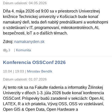
Dátum udalosti:
04.05.2026
Dňa 4. mája 2026 od 9:00 sa v priestoroch Univerzitnej
knižnice Technickej univerzity v Košiciach bude konať
namakaný deň, teda deň nabitý prednáškami a workshopmi
o vzdelávaní v IT, programovaní, mikrokontroléroch, AI,
bezpečnosti, IoT a o ďalších témach.
Zdroj:
namakanyden.sk
|
Komunita
3
Konferencia OSSConf 2026
10.04 | 19:03
|
Miroslav Bendík
Dátum udalosti:
01.07.2026
Aj tento rok sa na Fakulte riadenia a informatiky Žilinskej
Univerzity v dňoch 1-3. júla 2026 bude konať konferencia
OSSConf. Príspevky budú zaradené v sekciách: Open AI,
LATEX, R a ich priatelia, Vývoj OSS, OSS vo vzdelávaní,
Open GIS & Open Data, Open Hardware a