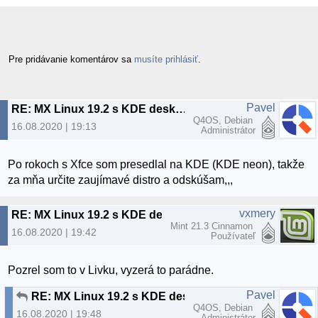
Pre pridávanie komentárov sa
musíte prihlásiť
.
Pavel
RE: MX Linux 19.2 s KDE desktopom
Q4OS, Debian
16.08.2020 | 19:13
Administrátor
Po rokoch s Xfce som presedlal na KDE (KDE neon), takže
za mňa určite zaujímavé distro a odskúšam,,,
vxmery
RE: MX Linux 19.2 s KDE desktopom
Mint 21.3 Cinnamon
16.08.2020 | 19:42
Používateľ
Pozrel som to v Livku, vyzerá to parádne.
Pavel
RE: MX Linux 19.2 s KDE desktopom
Q4OS, Debian
16.08.2020 | 19:48
Administrátor