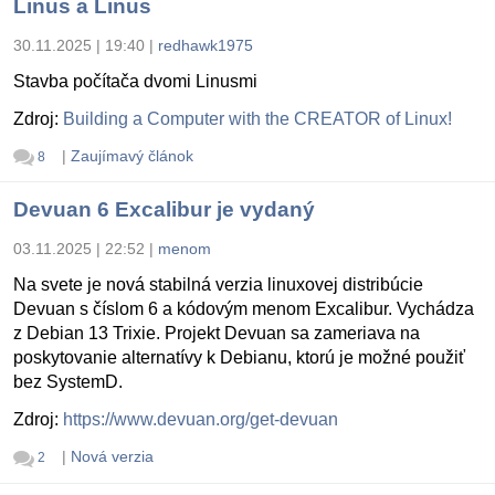
Linus a Linus
30.11.2025 | 19:40
|
redhawk1975
Stavba počítača dvomi Linusmi
Zdroj:
Building a Computer with the CREATOR of Linux!
|
Zaujímavý článok
8
Devuan 6 Excalibur je vydaný
03.11.2025 | 22:52
|
menom
Na svete je nová stabilná verzia linuxovej distribúcie
Devuan s číslom 6 a kódovým menom Excalibur. Vychádza
z Debian 13 Trixie. Projekt Devuan sa zameriava na
poskytovanie alternatívy k Debianu, ktorú je možné použiť
bez SystemD.
Zdroj:
https://www.devuan.org/get-devuan
|
Nová verzia
2