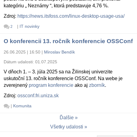
kategóriu „ Neznámy “, ktorá predstavuje 4,76 %.
Zdroj:
https://news.itsfoss.com/linux-desktop-usage-usa/
|
IT novinky
2
O konferencii 13. ročník konferencie OSSConf
26.06.2025 | 16:50
|
Miroslav Bendík
Dátum udalosti:
01.07.2025
V dňoch 1. – 3. júla 2025 sa na Žilinskej univerzite
uskutoční 13. ročník konferencie OSSConf. Na webe je
zverejnený
program konferencie
ako aj
zborník
.
Zdroj:
ossconf.fri.uniza.sk
|
Komunita
Ďalšie
Všetky udalosti