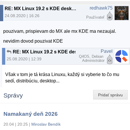
redhawk75
RE: MX Linux 19.2 s KDE desktopom
24.08.2020 | 16:26
Používateľ
pouzivam, prispievam do MX ale mx KDE ma nezaujal.
nevidim dovod pouzivat KDE
Pavel
RE: MX Linux 19.2 s KDE desktopom
Q4OS, Debian
25.08.2020 | 12:39
Administrátor
Však v tom je tá krása Linuxu, každý si vyberie to čo mu
sedí, distribúciu, desktop...
Správy
Pridať správu
Namakaný deň 2026
20.04 | 20:25
|
Miroslav Bendík