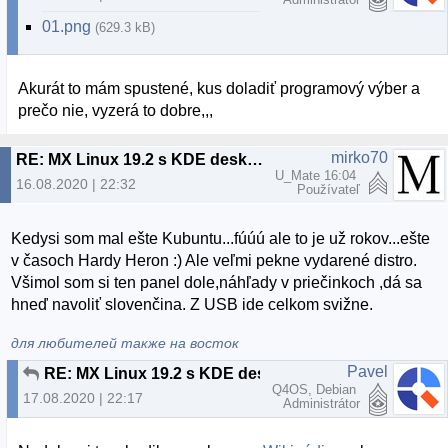
01.png
(629.3 kB)
Akurát to mám spustené, kus doladiť programový výber a
prečo nie, vyzerá to dobre,,,
mirko70
RE: MX Linux 19.2 s KDE desktopom
U_Mate 16:04
16.08.2020 | 22:32
Používateľ
Kedysi som mal ešte Kubuntu...fúúú ale to je už rokov...ešte
v časoch Hardy Heron :) Ale veľmi pekne vydarené distro.
Všimol som si ten panel dole,náhľady v priečinkoch ,dá sa
hneď navoliť slovenčina. Z USB ide celkom svižne.
для любителей также на восток
Pavel
RE: MX Linux 19.2 s KDE desktopom
Q4OS, Debian
17.08.2020 | 22:17
Administrátor