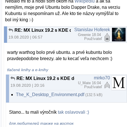
Nedalo mi to a hodil som okom na
Wikipédiu
a ak sa
nemýlim, moje prvé Ubuntu bolo Dapper Drake, na verziu
Kubuntu si nespomínam už. Ale kto tie názvy vymýšľal to
bol iný king :-)
Stanislav Hoferek
RE: MX Linux 19.2 s KDE desktopom
Greenie 18.04
19.08.2020 | 06:57
Používateľ
warty warthog bolo prvé ubuntu. a prvé kubuntu bolo
pravdepodobne breezy. ale tu kecať veľa nechcem :)
tlačené knihy a e-knihy
mirko70
RE: MX Linux 19.2 s KDE desktopom
U_Mate 16:04
19.08.2020 | 20:16
Používateľ
The_K_Desktop_Environment.pdf
(132.5 kB)
Stano... tu mali výročník
tak oslavovali :)
для любителей также на восток