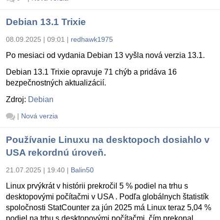
Debian 13.1 Trixie
08.09.2025 | 09:01
|
redhawk1975
Po mesiaci od vydania Debian 13 vyšla nová verzia 13.1.
Debian 13.1 Trixie opravuje 71 chýb a pridáva 16
bezpečnostných aktualizácií.
Zdroj:
Debian
|
Nová verzia
Používanie Linuxu na desktopoch dosiahlo v
USA rekordnú úroveň.
21.07.2025 | 19:40
|
Balin50
Linux prvýkrát v histórii prekročil 5 % podiel na trhu s
desktopovými počítačmi v USA . Podľa globálnych štatistík
spoločnosti StatCounter za jún 2025 má Linux teraz 5,04 %
podiel na trhu s desktopovými počítačmi, čím prekonal