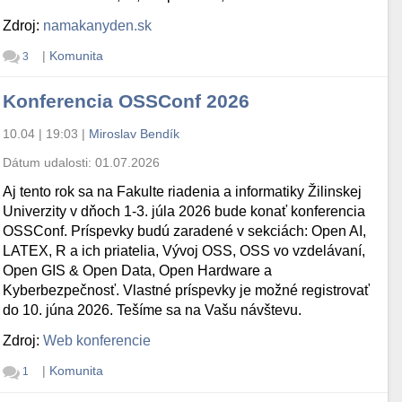
Zdroj:
namakanyden.sk
|
Komunita
3
Konferencia OSSConf 2026
10.04 | 19:03
|
Miroslav Bendík
Dátum udalosti:
01.07.2026
Aj tento rok sa na Fakulte riadenia a informatiky Žilinskej
Univerzity v dňoch 1-3. júla 2026 bude konať konferencia
OSSConf. Príspevky budú zaradené v sekciách: Open AI,
LATEX, R a ich priatelia, Vývoj OSS, OSS vo vzdelávaní,
Open GIS & Open Data, Open Hardware a
Kyberbezpečnosť. Vlastné príspevky je možné registrovať
do 10. júna 2026. Tešíme sa na Vašu návštevu.
Zdroj:
Web konferencie
|
Komunita
1