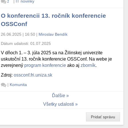
|
IT novinky
2
O konferencii 13. ročník konferencie
OSSConf
26.06.2025 | 16:50
|
Miroslav Bendík
Dátum udalosti:
01.07.2025
V dňoch 1. – 3. júla 2025 sa na Žilinskej univerzite
uskutoční 13. ročník konferencie OSSConf. Na webe je
zverejnený
program konferencie
ako aj
zborník
.
Zdroj:
ossconf.fri.uniza.sk
|
Komunita
Ďalšie
Všetky udalosti
Pridať správu