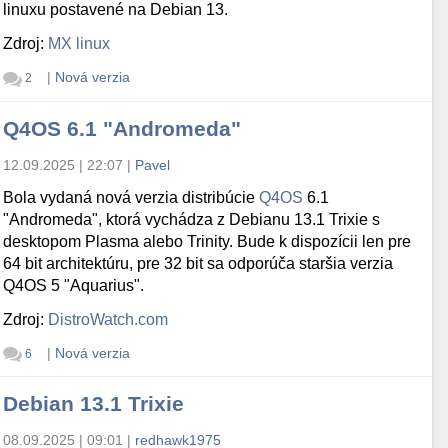
linuxu postavené na Debian 13.
Zdroj:
MX linux
|
Nová verzia
2
Q4OS 6.1 "Andromeda"
12.09.2025 | 22:07
|
Pavel
Bola vydaná nová verzia distribúcie
Q4OS
6.1
"Andromeda", ktorá vychádza z Debianu 13.1 Trixie s
desktopom Plasma alebo Trinity. Bude k dispozícii len pre
64 bit architektúru, pre 32 bit sa odporúča staršia verzia
Q4OS 5 "Aquarius".
Zdroj:
DistroWatch.com
|
Nová verzia
6
Debian 13.1 Trixie
08.09.2025 | 09:01
|
redhawk1975