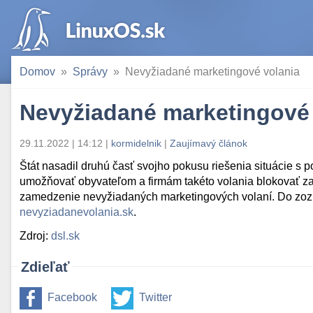
Domov
Správy
Nevyžiadané marketingové volania
Nevyžiadané marketingové 
29.11.2022 | 14:12
|
kormidelnik
|
Zaujímavý článok
Štát nasadil druhú časť svojho pokusu riešenia situácie s 
umožňovať obyvateľom a firmám takéto volania blokovať z
zamedzenie nevyžiadaných marketingových volaní. Do zozn
nevyziadanevolania.sk
.
Zdroj:
dsl.sk
Zdieľať
Facebook
Twitter