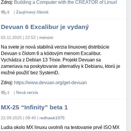
Zdroj:
Building a Computer with the CREATOR of Linux!
|
Zaujímavý článok
8
Devuan 6 Excalibur je vydaný
03.11.2025 | 22:52
|
menom
Na svete je nová stabilná verzia linuxovej distribúcie
Devuan s číslom 6 a kódovým menom Excalibur.
Vychádza z Debian 13 Trixie. Projekt Devuan sa
zameriava na poskytovanie alternatívy k Debianu, ktorú je
možné použiť bez SystemD.
Zdroj:
https://www.devuan.org/get-devuan
|
Nová verzia
2
MX-25 “Infinity” beta 1
22.09.2025 | 08:40
|
redhawk1975
Ludia okolo MX linuxu uvolnili na testovanie prvé ISO MX