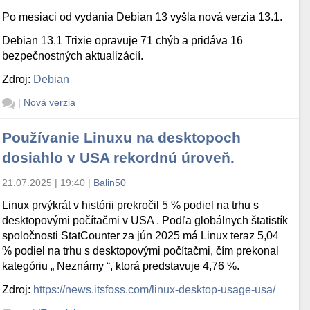
Po mesiaci od vydania Debian 13 vyšla nová verzia 13.1.
Debian 13.1 Trixie opravuje 71 chýb a pridáva 16
bezpečnostných aktualizácií.
Zdroj:
Debian
|
Nová verzia
Používanie Linuxu na desktopoch
dosiahlo v USA rekordnú úroveň.
21.07.2025 | 19:40
|
Balin50
Linux prvýkrát v histórii prekročil 5 % podiel na trhu s
desktopovými počítačmi v USA . Podľa globálnych štatistík
spoločnosti StatCounter za jún 2025 má Linux teraz 5,04
% podiel na trhu s desktopovými počítačmi, čím prekonal
kategóriu „ Neznámy “, ktorá predstavuje 4,76 %.
Zdroj:
https://news.itsfoss.com/linux-desktop-usage-usa/