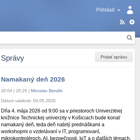
Prihlásiť
Správy
Pridať správu
Namakaný deň 2026
20.04 | 20:25
|
Miroslav Bendík
Dátum udalosti:
04.05.2026
Dňa 4. mája 2026 od 9:00 sa v priestoroch Univerzitnej
knižnice Technickej univerzity v Košiciach bude konať
namakaný deň, teda deň nabitý prednáškami a
workshopmi o vzdelávaní v IT, programovaní,
mikrokontroléroch, AI, bezpečnosti, IoT a o ďalších témach.