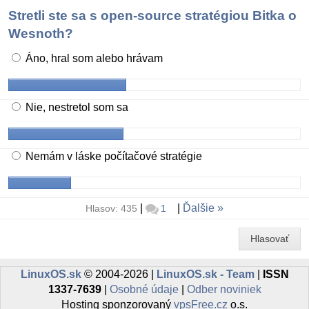
Stretli ste sa s open-source stratégiou Bitka o
Wesnoth?
Áno, hral som alebo hrávam
Nie, nestretol som sa
Nemám v láske počítačové stratégie
|
|
Ďalšie
Hlasov: 435
1
Hlasovať
LinuxOS.sk
© 2004-2026 |
LinuxOS.sk - Team
|
ISSN
1337-7639
|
Osobné údaje
|
Odber noviniek
Hosting sponzorovaný
vpsFree.cz
o.s.