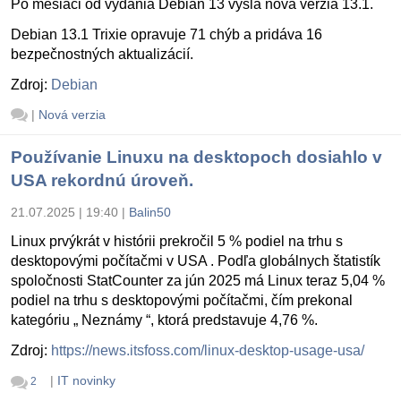
Po mesiaci od vydania Debian 13 vyšla nová verzia 13.1.
Debian 13.1 Trixie opravuje 71 chýb a pridáva 16
bezpečnostných aktualizácií.
Zdroj:
Debian
|
Nová verzia
Používanie Linuxu na desktopoch dosiahlo v
USA rekordnú úroveň.
21.07.2025 | 19:40
|
Balin50
Linux prvýkrát v histórii prekročil 5 % podiel na trhu s
desktopovými počítačmi v USA . Podľa globálnych štatistík
spoločnosti StatCounter za jún 2025 má Linux teraz 5,04 %
podiel na trhu s desktopovými počítačmi, čím prekonal
kategóriu „ Neznámy “, ktorá predstavuje 4,76 %.
Zdroj:
https://news.itsfoss.com/linux-desktop-usage-usa/
|
IT novinky
2