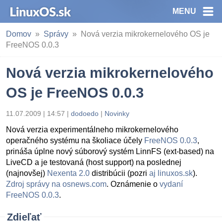
MENU
Domov
Správy
Nová verzia mikrokernelového OS je
FreeNOS 0.0.3
Nová verzia mikrokernelového
OS je FreeNOS 0.0.3
11.07.2009 | 14:57
|
dodoedo
|
Novinky
Nová verzia experimentálneho mikrokernelového
operačného systému na školiace účely
FreeNOS 0.0.3
,
prináša úplne nový súborový systém LinnFS (ext-based) na
LiveCD a je testovaná (host support) na poslednej
(najnovšej)
Nexenta 2.0
distribúcii (pozri
aj linuxos.sk
).
Zdroj správy na osnews.com
. Oznámenie o
vydaní
FreeNOS 0.0.3
.
Zdieľať