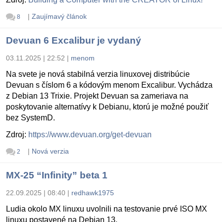
|
Zaujímavý článok
8
Devuan 6 Excalibur je vydaný
03.11.2025 | 22:52
|
menom
Na svete je nová stabilná verzia linuxovej distribúcie
Devuan s číslom 6 a kódovým menom Excalibur. Vychádza
z Debian 13 Trixie. Projekt Devuan sa zameriava na
poskytovanie alternatívy k Debianu, ktorú je možné použiť
bez SystemD.
Zdroj:
https://www.devuan.org/get-devuan
|
Nová verzia
2
MX-25 “Infinity” beta 1
22.09.2025 | 08:40
|
redhawk1975
Ludia okolo MX linuxu uvolnili na testovanie prvé ISO MX
linuxu postavené na Debian 13.