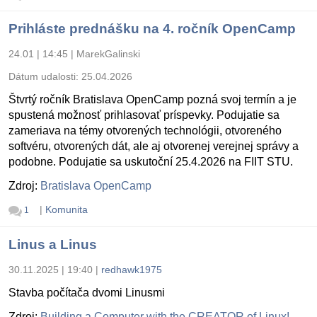
Prihláste prednášku na 4. ročník OpenCamp
24.01 | 14:45
|
MarekGalinski
Dátum udalosti:
25.04.2026
Štvrtý ročník Bratislava OpenCamp pozná svoj termín a je
spustená možnosť prihlasovať príspevky. Podujatie sa
zameriava na témy otvorených technológii, otvoreného
softvéru, otvorených dát, ale aj otvorenej verejnej správy a
podobne. Podujatie sa uskutoční 25.4.2026 na FIIT STU.
Zdroj:
Bratislava OpenCamp
|
Komunita
1
Linus a Linus
30.11.2025 | 19:40
|
redhawk1975
Stavba počítača dvomi Linusmi
Zdroj:
Building a Computer with the CREATOR of Linux!