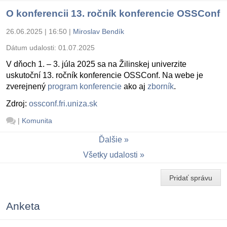
O konferencii 13. ročník konferencie OSSConf
26.06.2025 | 16:50
|
Miroslav Bendík
Dátum udalosti:
01.07.2025
V dňoch 1. – 3. júla 2025 sa na Žilinskej univerzite
uskutoční 13. ročník konferencie OSSConf. Na webe je
zverejnený
program konferencie
ako aj
zborník
.
Zdroj:
ossconf.fri.uniza.sk
|
Komunita
Ďalšie
Všetky udalosti
Pridať správu
Anketa