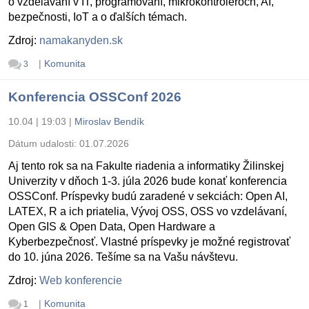
o vzdelávaní v IT, programovaní, mikrokontroléroch, AI,
bezpečnosti, IoT a o ďalších témach.
Zdroj:
namakanyden.sk
|
Komunita
3
Konferencia OSSConf 2026
10.04 | 19:03
|
Miroslav Bendík
Dátum udalosti:
01.07.2026
Aj tento rok sa na Fakulte riadenia a informatiky Žilinskej
Univerzity v dňoch 1-3. júla 2026 bude konať konferencia
OSSConf. Príspevky budú zaradené v sekciách: Open AI,
LATEX, R a ich priatelia, Vývoj OSS, OSS vo vzdelávaní,
Open GIS & Open Data, Open Hardware a
Kyberbezpečnosť. Vlastné príspevky je možné registrovať
do 10. júna 2026. Tešíme sa na Vašu návštevu.
Zdroj:
Web konferencie
|
Komunita
1