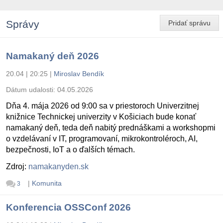
Správy
Pridať správu
Namakaný deň 2026
20.04 | 20:25
|
Miroslav Bendík
Dátum udalosti:
04.05.2026
Dňa 4. mája 2026 od 9:00 sa v priestoroch Univerzitnej
knižnice Technickej univerzity v Košiciach bude konať
namakaný deň, teda deň nabitý prednáškami a workshopmi
o vzdelávaní v IT, programovaní, mikrokontroléroch, AI,
bezpečnosti, IoT a o ďalších témach.
Zdroj:
namakanyden.sk
|
Komunita
3
Konferencia OSSConf 2026