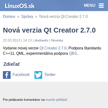
MENU
Domov
Správy
Nová verzia Qt Creator 2.7.0
Nová verzia Qt Creator 2.7.0
22.03.2013 | 14:13
|
dodoedo
|
Novinky
Vydanie novej verzie
Qt Creator 2.7.0
. Podpora štandardu
C++11, QML, experimentálna podpora
QBS
.
Zdieľať
Facebook
Twitter
Pre pridávanie komentárov sa
musíte prihlásiť
.