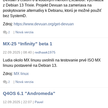
z Debian 13 Trixie. Projekt Devuan sa zameriava na
poskytovanie alternatívy k Debianu, ktorú je možné použiť
bez SystemD.
Zdroj:
https://www.devuan.org/get-devuan
|
Nová verzia
2
MX-25 “Infinity” beta 1
22.09.2025 | 08:40
|
redhawk1975
Ludia okolo MX linuxu uvolnili na testovanie prvé ISO MX
linuxu postavené na Debian 13.
Zdroj:
MX linux
|
Nová verzia
2
Q4OS 6.1 "Andromeda"
12.09.2025 | 22:07
|
Pavel