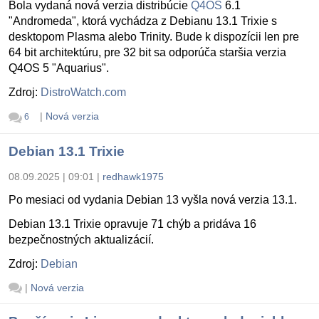
Bola vydaná nová verzia distribúcie
Q4OS
6.1
"Andromeda", ktorá vychádza z Debianu 13.1 Trixie s
desktopom Plasma alebo Trinity. Bude k dispozícii len pre
64 bit architektúru, pre 32 bit sa odporúča staršia verzia
Q4OS 5 "Aquarius".
Zdroj:
DistroWatch.com
|
Nová verzia
6
Debian 13.1 Trixie
08.09.2025 | 09:01
|
redhawk1975
Po mesiaci od vydania Debian 13 vyšla nová verzia 13.1.
Debian 13.1 Trixie opravuje 71 chýb a pridáva 16
bezpečnostných aktualizácií.
Zdroj:
Debian
|
Nová verzia