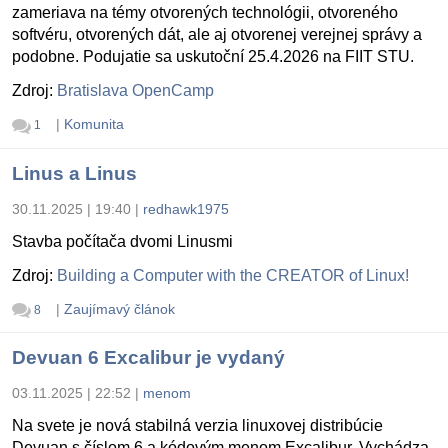
zameriava na témy otvorených technológii, otvoreného
softvéru, otvorených dát, ale aj otvorenej verejnej správy a
podobne. Podujatie sa uskutoční 25.4.2026 na FIIT STU.
Zdroj:
Bratislava OpenCamp
|
Komunita
1
Linus a Linus
30.11.2025 | 19:40
|
redhawk1975
Stavba počítača dvomi Linusmi
Zdroj:
Building a Computer with the CREATOR of Linux!
|
Zaujímavý článok
8
Devuan 6 Excalibur je vydaný
03.11.2025 | 22:52
|
menom
Na svete je nová stabilná verzia linuxovej distribúcie
Devuan s číslom 6 a kódovým menom Excalibur. Vychádza