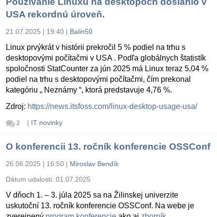
Používanie Linuxu na desktopoch dosiahlo v
USA rekordnú úroveň.
21.07.2025 | 19:40
|
Balin50
Linux prvýkrát v histórii prekročil 5 % podiel na trhu s
desktopovými počítačmi v USA . Podľa globálnych štatistík
spoločnosti StatCounter za jún 2025 má Linux teraz 5,04 %
podiel na trhu s desktopovými počítačmi, čím prekonal
kategóriu „ Neznámy “, ktorá predstavuje 4,76 %.
Zdroj:
https://news.itsfoss.com/linux-desktop-usage-usa/
|
IT novinky
2
O konferencii 13. ročník konferencie OSSConf
26.06.2025 | 16:50
|
Miroslav Bendík
Dátum udalosti:
01.07.2025
V dňoch 1. – 3. júla 2025 sa na Žilinskej univerzite
uskutoční 13. ročník konferencie OSSConf. Na webe je
zverejnený
program konferencie
ako aj
zborník
.