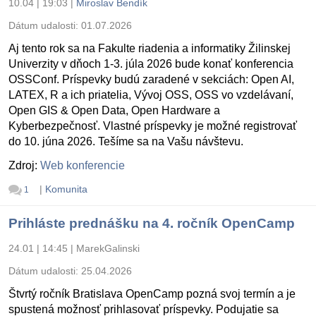
10.04 | 19:03
|
Miroslav Bendík
Dátum udalosti:
01.07.2026
Aj tento rok sa na Fakulte riadenia a informatiky Žilinskej
Univerzity v dňoch 1-3. júla 2026 bude konať konferencia
OSSConf. Príspevky budú zaradené v sekciách: Open AI,
LATEX, R a ich priatelia, Vývoj OSS, OSS vo vzdelávaní,
Open GIS & Open Data, Open Hardware a
Kyberbezpečnosť. Vlastné príspevky je možné registrovať
do 10. júna 2026. Tešíme sa na Vašu návštevu.
Zdroj:
Web konferencie
|
Komunita
1
Prihláste prednášku na 4. ročník OpenCamp
24.01 | 14:45
|
MarekGalinski
Dátum udalosti:
25.04.2026
Štvrtý ročník Bratislava OpenCamp pozná svoj termín a je
spustená možnosť prihlasovať príspevky. Podujatie sa