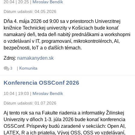
20.04 | 20:25
|
Miroslav Bendík
Dátum udalosti:
04.05.2026
Dňa 4. mája 2026 od 9:00 sa v priestoroch Univerzitnej
knižnice Technickej univerzity v Košiciach bude konať
namakaný deň, teda deň nabitý prednáškami a workshopmi
o vzdelávaní v IT, programovaní, mikrokontroléroch, AI,
bezpečnosti, IoT a o ďalších témach.
Zdroj:
namakanyden.sk
|
Komunita
3
Konferencia OSSConf 2026
10.04 | 19:03
|
Miroslav Bendík
Dátum udalosti:
01.07.2026
Aj tento rok sa na Fakulte riadenia a informatiky Žilinskej
Univerzity v dňoch 1-3. júla 2026 bude konať konferencia
OSSConf. Príspevky budú zaradené v sekciách: Open AI,
LATEX, R a ich priatelia, Vývoj OSS, OSS vo vzdelávaní,