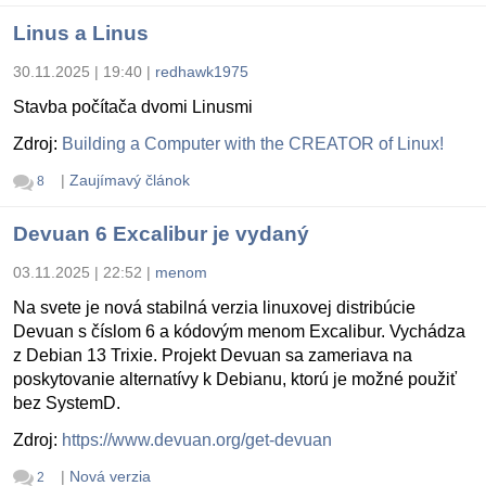
Linus a Linus
30.11.2025 | 19:40
|
redhawk1975
Stavba počítača dvomi Linusmi
Zdroj:
Building a Computer with the CREATOR of Linux!
|
Zaujímavý článok
8
Devuan 6 Excalibur je vydaný
03.11.2025 | 22:52
|
menom
Na svete je nová stabilná verzia linuxovej distribúcie
Devuan s číslom 6 a kódovým menom Excalibur. Vychádza
z Debian 13 Trixie. Projekt Devuan sa zameriava na
poskytovanie alternatívy k Debianu, ktorú je možné použiť
bez SystemD.
Zdroj:
https://www.devuan.org/get-devuan
|
Nová verzia
2