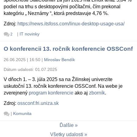
podiel na trhu s desktopovými počítačmi, čím prekonal
kategóriu „ Neznámy “, ktorá predstavuje 4,76 %.
Zdroj:
https://news.itsfoss.com/linux-desktop-usage-usa/
|
IT novinky
2
O konferencii 13. ročník konferencie OSSConf
26.06.2025 | 16:50
|
Miroslav Bendík
Dátum udalosti:
01.07.2025
V dňoch 1. – 3. júla 2025 sa na Žilinskej univerzite
uskutoční 13. ročník konferencie OSSConf. Na webe je
zverejnený
program konferencie
ako aj
zborník
.
Zdroj:
ossconf.fri.uniza.sk
|
Komunita
Ďalšie
Všetky udalosti