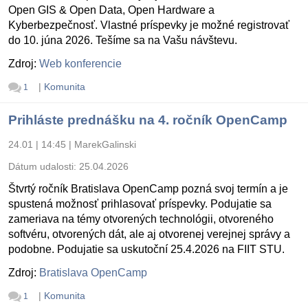
Open GIS & Open Data, Open Hardware a
Kyberbezpečnosť. Vlastné príspevky je možné registrovať
do 10. júna 2026. Tešíme sa na Vašu návštevu.
Zdroj:
Web konferencie
|
Komunita
1
Prihláste prednášku na 4. ročník OpenCamp
24.01 | 14:45
|
MarekGalinski
Dátum udalosti:
25.04.2026
Štvrtý ročník Bratislava OpenCamp pozná svoj termín a je
spustená možnosť prihlasovať príspevky. Podujatie sa
zameriava na témy otvorených technológii, otvoreného
softvéru, otvorených dát, ale aj otvorenej verejnej správy a
podobne. Podujatie sa uskutoční 25.4.2026 na FIIT STU.
Zdroj:
Bratislava OpenCamp
|
Komunita
1