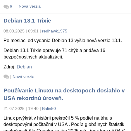
|
Nová verzia
6
Debian 13.1 Trixie
08.09.2025 | 09:01
|
redhawk1975
Po mesiaci od vydania Debian 13 vyšla nová verzia 13.1.
Debian 13.1 Trixie opravuje 71 chýb a pridáva 16
bezpečnostných aktualizácií.
Zdroj:
Debian
|
Nová verzia
Používanie Linuxu na desktopoch dosiahlo v
USA rekordnú úroveň.
21.07.2025 | 19:40
|
Balin50
Linux prvýkrát v histórii prekročil 5 % podiel na trhu s
desktopovými počítačmi v USA . Podľa globálnych štatistík
spoločnosti StatCounter za jún 2025 má Linux teraz 5,04 %