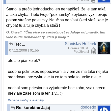
Používateľ
Stano, a prečo jednoducho len nenapíšeš, že je tam taká
a taká chyba. Tieto tvoje "poznámky" zbytočne vyznievajú
potom strašne pateticky. Nauč sa napísať (keď vieš, kde je
chyba) tu a tu je chyba a stačí !
G. Orwell: "Čím více se společnost vzdaluje od pravdy, tím
více bude nenávidět ty, kteří ji říkají."
Stanislav Hoferek
Re: ...
Greenie 18.04
07.12.2008 | 01:55
Používateľ
ale ale pianko ok?
osobne pclinuxos nepouzivam, a viem ze ma taku nejaku
srandovnu prezyvku ale ta co tam bola to urcite nie je.
nechal som priestor na vyjadrenie hocikoho, vsak preco
nie? ale zase som ja ten zly... :)
tlačené knihy a e-knihy
dodoedo
Re: korektne Jajaj