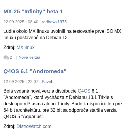
MX-25 “Infinity” beta 1
22.09.2025 | 08:40
|
redhawk1975
Ludia okolo MX linuxu uvolnili na testovanie prvé ISO MX
linuxu postavené na Debian 13.
Zdroj:
MX linux
|
Nová verzia
2
Q4OS 6.1 "Andromeda"
12.09.2025 | 22:07
|
Pavel
Bola vydaná nová verzia distribúcie
Q4OS
6.1
"Andromeda", ktorá vychádza z Debianu 13.1 Trixie s
desktopom Plasma alebo Trinity. Bude k dispozícii len pre
64 bit architektúru, pre 32 bit sa odporúča staršia verzia
Q4OS 5 "Aquarius".
Zdroj:
DistroWatch.com