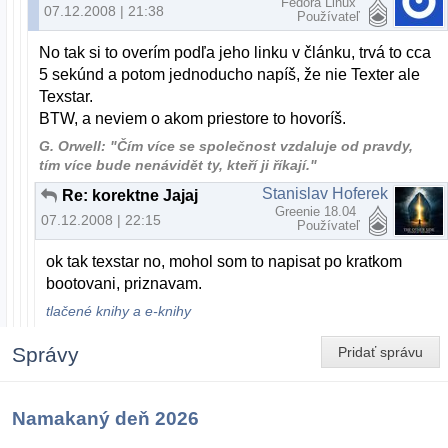
Fedora Linux
07.12.2008 | 21:38
Používateľ
No tak si to overím podľa jeho linku v článku, trvá to cca
5 sekúnd a potom jednoducho napíš, že nie Texter ale
Texstar.
BTW, a neviem o akom priestore to hovoríš.
G. Orwell: "Čím více se společnost vzdaluje od pravdy,
tím více bude nenávidět ty, kteří ji říkají."
Stanislav Hoferek
Re: korektne Jajaj
Greenie 18.04
07.12.2008 | 22:15
Používateľ
ok tak texstar no, mohol som to napisat po kratkom
bootovani, priznavam.
tlačené knihy a e-knihy
Správy
Pridať správu
Namakaný deň 2026