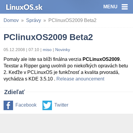
MENU
Domov
Správy
PClinuxOS2009 Beta2
PClinuxOS2009 Beta2
05.12.2008 | 07:10
|
miso
|
Novinky
Pomaly ale iste sa blíži finálna verzia
PCLinuxOS2009
.
Texstar a Ripper gang uvolnili po niekoľkých opravách betu
2. Keďže v PCLinuxOS je funkčnosť a kvalita prvoradá,
vychádza s KDE 3.5.10 .
Release anouncement
Zdieľať
Facebook
Twitter