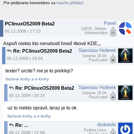
Pre pridávanie komentárov sa
musíte prihlásiť
.
Pavel
PClinuxOS2009 Beta2
Q4OS, Debian
05.12.2008 | 17:13
Administrátor
Aspoň niekto kto nenahodí hneď 4kové KDE,,,
Stanislav Hoferek
Re: PClinuxOS2009 Beta2
Greenie 18.04
05.12.2008 | 18:54
Používateľ
texter? urcite? nie je to preklep?
tlačené knihy a e-knihy
Stanislav Hoferek
Re: PClinuxOS2009 Beta2
Greenie 18.04
06.12.2008 | 20:18
Používateľ
uz to niekto opravil, teraz je to ok
tlačené knihy a e-knihy
dodoedo
Re: ...
Fedora Linux
06.12.2008 | 22:58