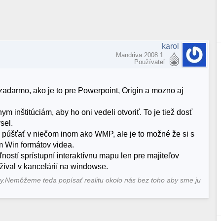
karol
Mandriva 2008.1
Používateľ
adarmo, ako je to pre Powerpoint, Origin a mozno aj
 inštitúciám, aby ho oni vedeli otvoriť. To je tiež dosť
sel.
púšťať v niečom inom ako WMP, ale je to možné že si s
m Win formátov videa.
ľností sprístupní interaktívnu mapu len pre majiteľov
žíval v kancelárií na windowse.
ty.Nemôžeme teda popísať realitu okolo nás bez toho aby sme ju