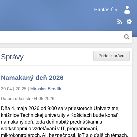
Prihlásiť
Správy
Pridať správu
Namakaný deň 2026
20.04 | 20:25
|
Miroslav Bendík
Dátum udalosti:
04.05.2026
Dňa 4. mája 2026 od 9:00 sa v priestoroch Univerzitnej
knižnice Technickej univerzity v Košiciach bude konať
namakaný deň, teda deň nabitý prednáškami a
workshopmi o vzdelávaní v IT, programovaní,
mikrokontroléroch, AI, bezpečnosti, IoT a o ďalších témach.