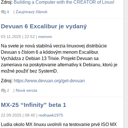
Zdroj:
Building a Computer with the CREATOR of Linux!
|
Zaujímavý článok
8
Devuan 6 Excalibur je vydaný
03.11.2025 | 22:52
|
menom
Na svete je nová stabilná verzia linuxovej distribúcie
Devuan s číslom 6 a kódovým menom Excalibur.
Vychádza z Debian 13 Trixie. Projekt Devuan sa
zameriava na poskytovanie alternatívy k Debianu, ktorú je
možné použiť bez SystemD.
Zdroj:
https://www.devuan.org/get-devuan
|
Nová verzia
2
MX-25 “Infinity” beta 1
22.09.2025 | 08:40
|
redhawk1975
Ludia okolo MX linuxu uvolnili na testovanie prvé ISO MX