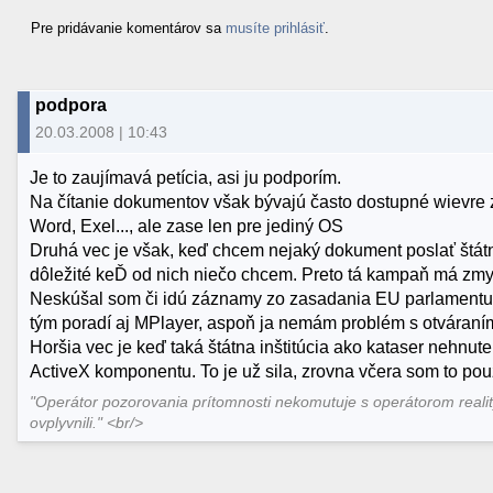
Pre pridávanie komentárov sa
musíte prihlásiť
.
podpora
20.03.2008 | 10:43
Je to zaujímavá petícia, asi ju podporím.
Na čítanie dokumentov však bývajú často dostupné wievre z
Word, Exel..., ale zase len pre jediný OS
Druhá vec je však, keď chcem nejaký dokument poslať štátnym
dôležité keĎ od nich niečo chcem. Preto tá kampaň má zmy
Neskúšal som či idú záznamy zo zasadania EU parlamentu 
tým poradí aj MPlayer, aspoň ja nemám problém s otváraní
Horšia vec je keď taká štátna inštitúcia ako kataser nehnute
ActiveX komponentu. To je už sila, zrovna včera som to pou
"Operátor pozorovania prítomnosti nekomutuje s operátorom reali
ovplyvnili." <br/>