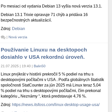
Po mesiaci od vydania Debian 13 vyšla nová verzia 13.1.
Debian 13.1 Trixie opravuje 71 chýb a pridáva 16
bezpečnostných aktualizácií.
Zdroj:
Debian
|
Nová verzia
Používanie Linuxu na desktopoch
dosiahlo v USA rekordnú úroveň.
21.07.2025 | 19:40
|
Balin50
Linux prvýkrát v histórii prekročil 5 % podiel na trhu s
desktopovými počítačmi v USA . Podľa globálnych štatistík
spoločnosti StatCounter za jún 2025 má Linux teraz 5,04
% podiel na trhu s desktopovými počítačmi, čím prekonal
kategóriu „ Neznámy “, ktorá predstavuje 4,76 %.
Zdroj:
https://news.itsfoss.com/linux-desktop-usage-usa/