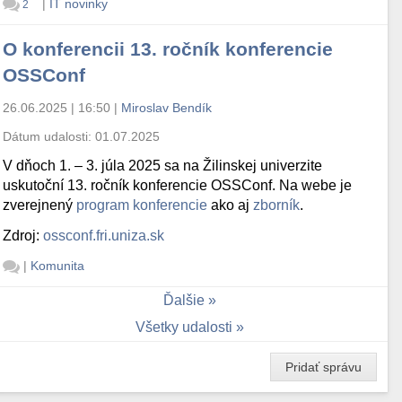
|
IT novinky
2
O konferencii 13. ročník konferencie
OSSConf
26.06.2025 | 16:50
|
Miroslav Bendík
Dátum udalosti:
01.07.2025
V dňoch 1. – 3. júla 2025 sa na Žilinskej univerzite
uskutoční 13. ročník konferencie OSSConf. Na webe je
zverejnený
program konferencie
ako aj
zborník
.
Zdroj:
ossconf.fri.uniza.sk
|
Komunita
Ďalšie
Všetky udalosti
Pridať správu