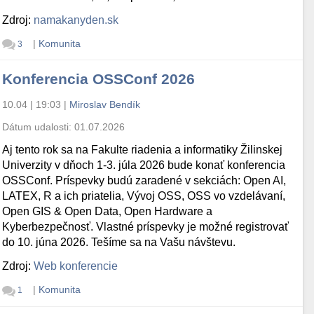
Zdroj:
namakanyden.sk
|
Komunita
3
Konferencia OSSConf 2026
10.04 | 19:03
|
Miroslav Bendík
Dátum udalosti:
01.07.2026
Aj tento rok sa na Fakulte riadenia a informatiky Žilinskej
Univerzity v dňoch 1-3. júla 2026 bude konať konferencia
OSSConf. Príspevky budú zaradené v sekciách: Open AI,
LATEX, R a ich priatelia, Vývoj OSS, OSS vo vzdelávaní,
Open GIS & Open Data, Open Hardware a
Kyberbezpečnosť. Vlastné príspevky je možné registrovať
do 10. júna 2026. Tešíme sa na Vašu návštevu.
Zdroj:
Web konferencie
|
Komunita
1