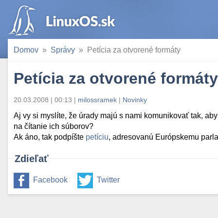
Domov
Správy
Petícia za otvorené formáty
Petícia za otvorené formáty
20.03.2008 | 00:13
|
milossramek
|
Novinky
Aj vy si myslíte, že úrady majú s nami komunikovať tak, a
na čítanie ich súborov?
Ak áno, tak podpíšte
petíciu
, adresovanú Európskemu parl
Zdieľať
Facebook
Twitter