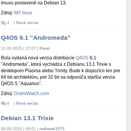
linuxu postavené na Debian 13.
Zdroj:
MX linux
|
Nová verzia
2
Q4OS 6.1 "Andromeda"
12.09.2025 | 22:07
|
Pavel
Bola vydaná nová verzia distribúcie
Q4OS
6.1
"Andromeda", ktorá vychádza z Debianu 13.1 Trixie s
desktopom Plasma alebo Trinity. Bude k dispozícii len pre
64 bit architektúru, pre 32 bit sa odporúča staršia verzia
Q4OS 5 "Aquarius".
Zdroj:
DistroWatch.com
|
Nová verzia
6
Debian 13.1 Trixie
08.09.2025 | 09:01
|
redhawk1975