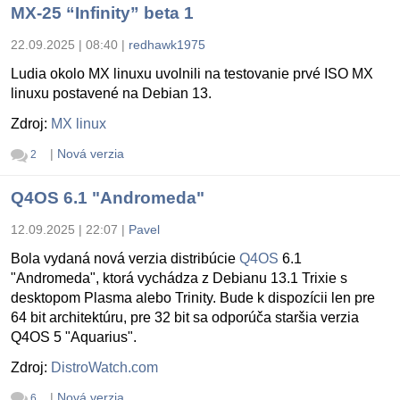
MX-25 “Infinity” beta 1
22.09.2025 | 08:40
|
redhawk1975
Ludia okolo MX linuxu uvolnili na testovanie prvé ISO MX
linuxu postavené na Debian 13.
Zdroj:
MX linux
|
Nová verzia
2
Q4OS 6.1 "Andromeda"
12.09.2025 | 22:07
|
Pavel
Bola vydaná nová verzia distribúcie
Q4OS
6.1
"Andromeda", ktorá vychádza z Debianu 13.1 Trixie s
desktopom Plasma alebo Trinity. Bude k dispozícii len pre
64 bit architektúru, pre 32 bit sa odporúča staršia verzia
Q4OS 5 "Aquarius".
Zdroj:
DistroWatch.com
|
Nová verzia
6