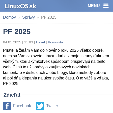
MENU
Domov
Správy
PF 2025
PF 2025
04.01.2025 | 11:03
|
Pavel
|
Komunita
Priatelia želám Vám do Nového roku 2025 všetko dobré,
nech sa Vám vo svete Linuxu darí a z mojej strany ďakujem
všetkým, ktorí akýmkoľvek spôsobom prispievajú na tento
web. Či sú to už správy o zaujímavých novinkách,
komentáre v diskusiách alebo blogy, ktoré niekedy zaberú
aj pol dňa klepania na úkor svojho času. O to väčšia vďaka,
PF 2025.
Zdieľať
Facebook
Twitter