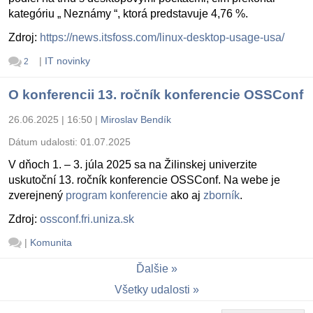
kategóriu „ Neznámy “, ktorá predstavuje 4,76 %.
Zdroj:
https://news.itsfoss.com/linux-desktop-usage-usa/
|
IT novinky
2
O konferencii 13. ročník konferencie OSSConf
26.06.2025 | 16:50
|
Miroslav Bendík
Dátum udalosti:
01.07.2025
V dňoch 1. – 3. júla 2025 sa na Žilinskej univerzite
uskutoční 13. ročník konferencie OSSConf. Na webe je
zverejnený
program konferencie
ako aj
zborník
.
Zdroj:
ossconf.fri.uniza.sk
|
Komunita
Ďalšie
Všetky udalosti