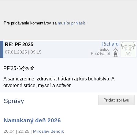
Pre pridávanie komentárov sa
musíte prihlásiť
.
Richard
RE: PF 2025
antiX
07.01.2025 | 09:15
Používateľ
PF'25 🥳🍾🍻🥂
A samozrejme, zdravie a hádam aj kus bohatstva. A
otvorené srdce, myseľ a softvér.
Správy
Pridať správu
Namakaný deň 2026
20.04 | 20:25
|
Miroslav Bendík