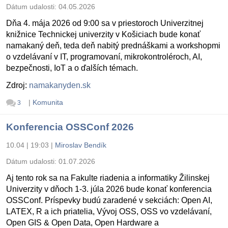
Dátum udalosti:
04.05.2026
Dňa 4. mája 2026 od 9:00 sa v priestoroch Univerzitnej
knižnice Technickej univerzity v Košiciach bude konať
namakaný deň, teda deň nabitý prednáškami a workshopmi
o vzdelávaní v IT, programovaní, mikrokontroléroch, AI,
bezpečnosti, IoT a o ďalších témach.
Zdroj:
namakanyden.sk
|
Komunita
3
Konferencia OSSConf 2026
10.04 | 19:03
|
Miroslav Bendík
Dátum udalosti:
01.07.2026
Aj tento rok sa na Fakulte riadenia a informatiky Žilinskej
Univerzity v dňoch 1-3. júla 2026 bude konať konferencia
OSSConf. Príspevky budú zaradené v sekciách: Open AI,
LATEX, R a ich priatelia, Vývoj OSS, OSS vo vzdelávaní,
Open GIS & Open Data, Open Hardware a