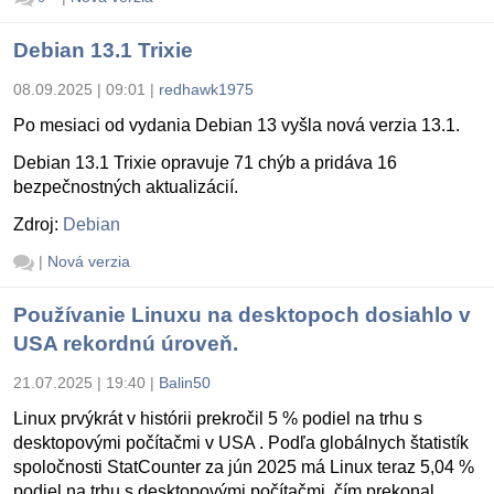
Debian 13.1 Trixie
08.09.2025 | 09:01
|
redhawk1975
Po mesiaci od vydania Debian 13 vyšla nová verzia 13.1.
Debian 13.1 Trixie opravuje 71 chýb a pridáva 16
bezpečnostných aktualizácií.
Zdroj:
Debian
|
Nová verzia
Používanie Linuxu na desktopoch dosiahlo v
USA rekordnú úroveň.
21.07.2025 | 19:40
|
Balin50
Linux prvýkrát v histórii prekročil 5 % podiel na trhu s
desktopovými počítačmi v USA . Podľa globálnych štatistík
spoločnosti StatCounter za jún 2025 má Linux teraz 5,04 %
podiel na trhu s desktopovými počítačmi, čím prekonal