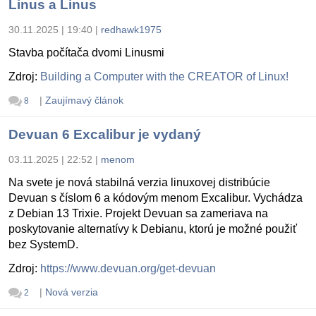
Linus a Linus
30.11.2025 | 19:40
|
redhawk1975
Stavba počítača dvomi Linusmi
Zdroj:
Building a Computer with the CREATOR of Linux!
|
Zaujímavý článok
8
Devuan 6 Excalibur je vydaný
03.11.2025 | 22:52
|
menom
Na svete je nová stabilná verzia linuxovej distribúcie
Devuan s číslom 6 a kódovým menom Excalibur. Vychádza
z Debian 13 Trixie. Projekt Devuan sa zameriava na
poskytovanie alternatívy k Debianu, ktorú je možné použiť
bez SystemD.
Zdroj:
https://www.devuan.org/get-devuan
|
Nová verzia
2