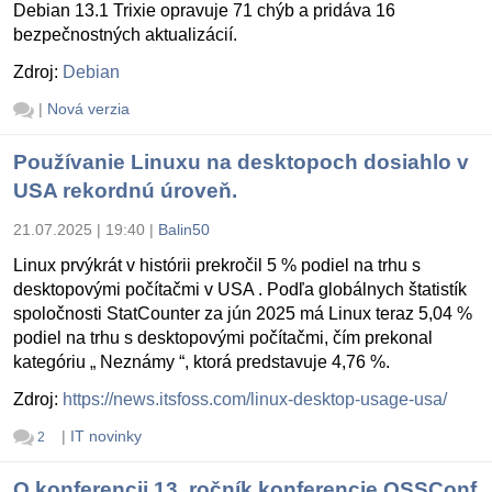
Debian 13.1 Trixie opravuje 71 chýb a pridáva 16
bezpečnostných aktualizácií.
Zdroj:
Debian
|
Nová verzia
Používanie Linuxu na desktopoch dosiahlo v
USA rekordnú úroveň.
21.07.2025 | 19:40
|
Balin50
Linux prvýkrát v histórii prekročil 5 % podiel na trhu s
desktopovými počítačmi v USA . Podľa globálnych štatistík
spoločnosti StatCounter za jún 2025 má Linux teraz 5,04 %
podiel na trhu s desktopovými počítačmi, čím prekonal
kategóriu „ Neznámy “, ktorá predstavuje 4,76 %.
Zdroj:
https://news.itsfoss.com/linux-desktop-usage-usa/
|
IT novinky
2
O konferencii 13. ročník konferencie OSSConf