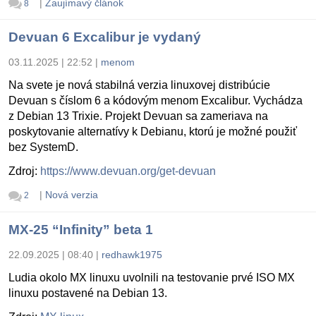
|
Zaujímavý článok
8
Devuan 6 Excalibur je vydaný
03.11.2025 | 22:52
|
menom
Na svete je nová stabilná verzia linuxovej distribúcie
Devuan s číslom 6 a kódovým menom Excalibur. Vychádza
z Debian 13 Trixie. Projekt Devuan sa zameriava na
poskytovanie alternatívy k Debianu, ktorú je možné použiť
bez SystemD.
Zdroj:
https://www.devuan.org/get-devuan
|
Nová verzia
2
MX-25 “Infinity” beta 1
22.09.2025 | 08:40
|
redhawk1975
Ludia okolo MX linuxu uvolnili na testovanie prvé ISO MX
linuxu postavené na Debian 13.