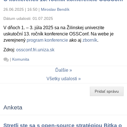
26.06.2025 | 16:50
|
Miroslav Bendík
Dátum udalosti:
01.07.2025
V dňoch 1. – 3. júla 2025 sa na Žilinskej univerzite
uskutoční 13. ročník konferencie OSSConf. Na webe je
zverejnený
program konferencie
ako aj
zborník
.
Zdroj:
ossconf.fri.uniza.sk
|
Komunita
Ďalšie
Všetky udalosti
Pridať správu
Anketa
Stretli ste sa s open-source stratégiou Bitka o