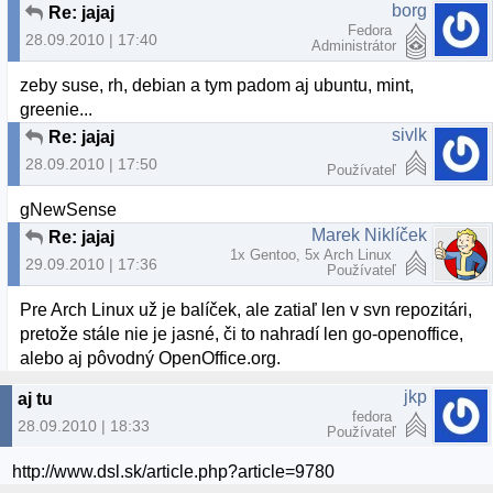
borg
Re: jajaj
Fedora
28.09.2010 | 17:40
Administrátor
zeby suse, rh, debian a tym padom aj ubuntu, mint,
greenie...
sivlk
Re: jajaj
28.09.2010 | 17:50
Používateľ
gNewSense
Marek Niklíček
Re: jajaj
1x Gentoo, 5x Arch Linux
29.09.2010 | 17:36
Používateľ
Pre Arch Linux už je balíček, ale zatiaľ len v svn repozitári,
pretože stále nie je jasné, či to nahradí len go-openoffice,
alebo aj pôvodný OpenOffice.org.
jkp
aj tu
fedora
28.09.2010 | 18:33
Používateľ
http://www.dsl.sk/article.php?article=9780