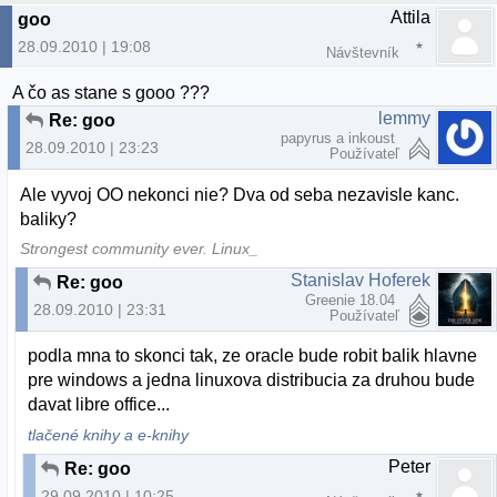
Attila
goo
28.09.2010 | 19:08
Návštevník
A čo as stane s gooo ???
lemmy
Re: goo
papyrus a inkoust
28.09.2010 | 23:23
Používateľ
Ale vyvoj OO nekonci nie? Dva od seba nezavisle kanc.
baliky?
Strongest community ever. Linux_
Stanislav Hoferek
Re: goo
Greenie 18.04
28.09.2010 | 23:31
Používateľ
podla mna to skonci tak, ze oracle bude robit balik hlavne
pre windows a jedna linuxova distribucia za druhou bude
davat libre office...
tlačené knihy a e-knihy
Peter
Re: goo
29.09.2010 | 10:25