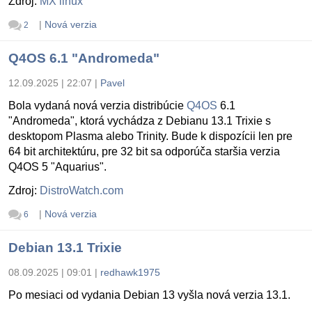
Zdroj:
MX linux
|
Nová verzia
2
Q4OS 6.1 "Andromeda"
12.09.2025 | 22:07
|
Pavel
Bola vydaná nová verzia distribúcie
Q4OS
6.1
"Andromeda", ktorá vychádza z Debianu 13.1 Trixie s
desktopom Plasma alebo Trinity. Bude k dispozícii len pre
64 bit architektúru, pre 32 bit sa odporúča staršia verzia
Q4OS 5 "Aquarius".
Zdroj:
DistroWatch.com
|
Nová verzia
6
Debian 13.1 Trixie
08.09.2025 | 09:01
|
redhawk1975
Po mesiaci od vydania Debian 13 vyšla nová verzia 13.1.