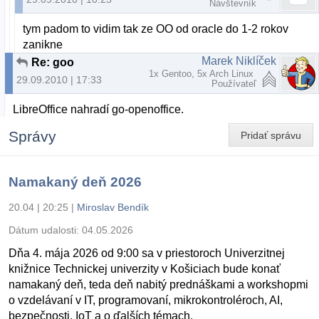
Návštevník
tym padom to vidim tak ze OO od oracle do 1-2 rokov
zanikne
Marek Niklíček
Re: goo
1x Gentoo, 5x Arch Linux
29.09.2010 | 17:33
Používateľ
LibreOffice nahradí go-openoffice.
Správy
Pridať správu
Namakaný deň 2026
20.04 | 20:25
|
Miroslav Bendík
Dátum udalosti:
04.05.2026
Dňa 4. mája 2026 od 9:00 sa v priestoroch Univerzitnej
knižnice Technickej univerzity v Košiciach bude konať
namakaný deň, teda deň nabitý prednáškami a workshopmi
o vzdelávaní v IT, programovaní, mikrokontroléroch, AI,
bezpečnosti, IoT a o ďalších témach.