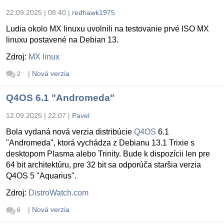
22.09.2025 | 08:40
|
redhawk1975
Ludia okolo MX linuxu uvolnili na testovanie prvé ISO MX
linuxu postavené na Debian 13.
Zdroj:
MX linux
|
Nová verzia
2
Q4OS 6.1 "Andromeda"
12.09.2025 | 22:07
|
Pavel
Bola vydaná nová verzia distribúcie
Q4OS
6.1
"Andromeda", ktorá vychádza z Debianu 13.1 Trixie s
desktopom Plasma alebo Trinity. Bude k dispozícii len pre
64 bit architektúru, pre 32 bit sa odporúča staršia verzia
Q4OS 5 "Aquarius".
Zdroj:
DistroWatch.com
|
Nová verzia
6