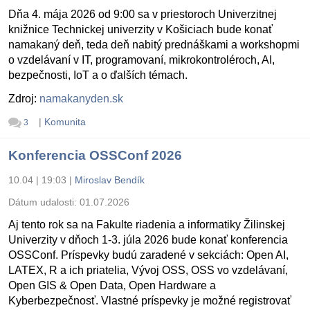
Dňa 4. mája 2026 od 9:00 sa v priestoroch Univerzitnej
knižnice Technickej univerzity v Košiciach bude konať
namakaný deň, teda deň nabitý prednáškami a workshopmi
o vzdelávaní v IT, programovaní, mikrokontroléroch, AI,
bezpečnosti, IoT a o ďalších témach.
Zdroj:
namakanyden.sk
|
Komunita
3
Konferencia OSSConf 2026
10.04 | 19:03
|
Miroslav Bendík
Dátum udalosti:
01.07.2026
Aj tento rok sa na Fakulte riadenia a informatiky Žilinskej
Univerzity v dňoch 1-3. júla 2026 bude konať konferencia
OSSConf. Príspevky budú zaradené v sekciách: Open AI,
LATEX, R a ich priatelia, Vývoj OSS, OSS vo vzdelávaní,
Open GIS & Open Data, Open Hardware a
Kyberbezpečnosť. Vlastné príspevky je možné registrovať