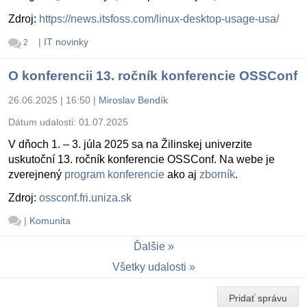
Zdroj:
https://news.itsfoss.com/linux-desktop-usage-usa/
|
IT novinky
2
O konferencii 13. ročník konferencie OSSConf
26.06.2025 | 16:50
|
Miroslav Bendík
Dátum udalosti:
01.07.2025
V dňoch 1. – 3. júla 2025 sa na Žilinskej univerzite
uskutoční 13. ročník konferencie OSSConf. Na webe je
zverejnený
program konferencie
ako aj
zborník
.
Zdroj:
ossconf.fri.uniza.sk
|
Komunita
Ďalšie
Všetky udalosti
Pridať správu