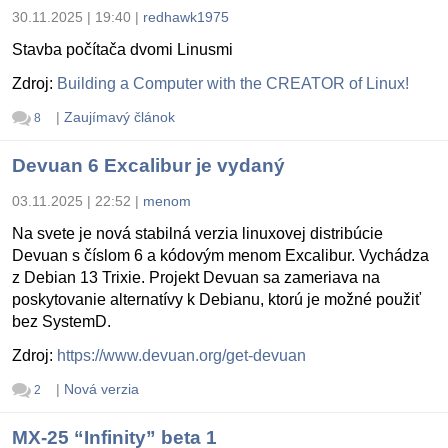
30.11.2025 | 19:40
|
redhawk1975
Stavba počítača dvomi Linusmi
Zdroj:
Building a Computer with the CREATOR of Linux!
|
Zaujímavý článok
8
Devuan 6 Excalibur je vydaný
03.11.2025 | 22:52
|
menom
Na svete je nová stabilná verzia linuxovej distribúcie
Devuan s číslom 6 a kódovým menom Excalibur. Vychádza
z Debian 13 Trixie. Projekt Devuan sa zameriava na
poskytovanie alternatívy k Debianu, ktorú je možné použiť
bez SystemD.
Zdroj:
https://www.devuan.org/get-devuan
|
Nová verzia
2
MX-25 “Infinity” beta 1