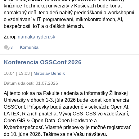
knižnice Technickej univerzity v Košiciach bude konať
namakaný deň, teda deň nabitý prednáškami a workshopmi
o vzdelávaní v IT, programovaní, mikrokontroléroch, AI,
bezpečnosti, IoT a o ďalších témach.
Zdroj:
namakanyden.sk
|
Komunita
3
Konferencia OSSConf 2026
10.04 | 19:03
|
Miroslav Bendík
Dátum udalosti:
01.07.2026
Aj tento rok sa na Fakulte riadenia a informatiky Žilinskej
Univerzity v dňoch 1-3. júla 2026 bude konať konferencia
OSSConf. Príspevky budú zaradené v sekciách: Open AI,
LATEX, R a ich priatelia, Vývoj OSS, OSS vo vzdelávaní,
Open GIS & Open Data, Open Hardware a
Kyberbezpečnosť. Vlastné príspevky je možné registrovať
do 10. júna 2026. Tešíme sa na Vašu návštevu.