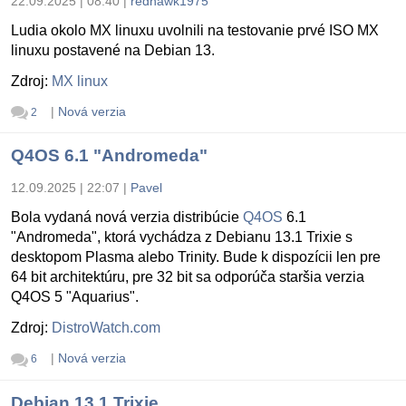
22.09.2025 | 08:40
|
redhawk1975
Ludia okolo MX linuxu uvolnili na testovanie prvé ISO MX
linuxu postavené na Debian 13.
Zdroj:
MX linux
|
Nová verzia
2
Q4OS 6.1 "Andromeda"
12.09.2025 | 22:07
|
Pavel
Bola vydaná nová verzia distribúcie
Q4OS
6.1
"Andromeda", ktorá vychádza z Debianu 13.1 Trixie s
desktopom Plasma alebo Trinity. Bude k dispozícii len pre
64 bit architektúru, pre 32 bit sa odporúča staršia verzia
Q4OS 5 "Aquarius".
Zdroj:
DistroWatch.com
|
Nová verzia
6
Debian 13.1 Trixie