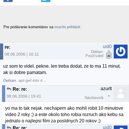
Pre pridávanie komentárov sa
musíte prihlásiť
.
uid0
re:
Debian
08.06.2006 | 16:11
Používateľ
uz som to videl. pekne. len treba dodat, ze to ma 11 minut.
ak si dobre pamatam.
Debian
. apt-get into it…
azurIt
Re: re:
08.06.2006 | 19:41
Návštevník
yo ma to tak nejak. nechapem ako mohli robit 10 minutove
video 2 roky ;) a este okolo toho robia rozruch ako kebu sa
jednalo o najlepsi film za posldnych 20 rokov ;)
uid0
Re: re: