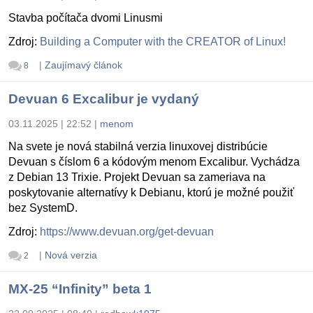
Stavba počítača dvomi Linusmi
Zdroj:
Building a Computer with the CREATOR of Linux!
|
Zaujímavý článok
8
Devuan 6 Excalibur je vydaný
03.11.2025 | 22:52
|
menom
Na svete je nová stabilná verzia linuxovej distribúcie
Devuan s číslom 6 a kódovým menom Excalibur. Vychádza
z Debian 13 Trixie. Projekt Devuan sa zameriava na
poskytovanie alternatívy k Debianu, ktorú je možné použiť
bez SystemD.
Zdroj:
https://www.devuan.org/get-devuan
|
Nová verzia
2
MX-25 “Infinity” beta 1