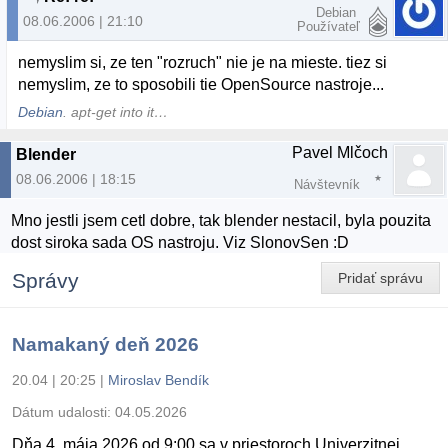
Debian
08.06.2006 | 21:10
Používateľ
nemyslim si, ze ten "rozruch" nie je na mieste. tiez si
nemyslim, ze to sposobili tie OpenSource nastroje...
Debian
. apt-get into it…
Pavel Mlčoch
Blender
08.06.2006 | 18:15
Návštevník
Mno jestli jsem cetl dobre, tak blender nestacil, byla pouzita
dost siroka sada OS nastroju. Viz SlonovSen :D
Správy
Pridať správu
Namakaný deň 2026
20.04 | 20:25
|
Miroslav Bendík
Dátum udalosti:
04.05.2026
Dňa 4. mája 2026 od 9:00 sa v priestoroch Univerzitnej