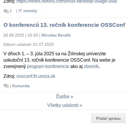
Zdroj:
https://news.itsfoss.com/linux-desktop-usage-usa/
|
IT novinky
2
O konferencii 13. ročník konferencie OSSConf
26.06.2025 | 16:50
|
Miroslav Bendík
Dátum udalosti:
01.07.2025
V dňoch 1. – 3. júla 2025 sa na Žilinskej univerzite
uskutoční 13. ročník konferencie OSSConf. Na webe je
zverejnený
program konferencie
ako aj
zborník
.
Zdroj:
ossconf.fri.uniza.sk
|
Komunita
Ďalšie
Všetky udalosti
Pridať správu