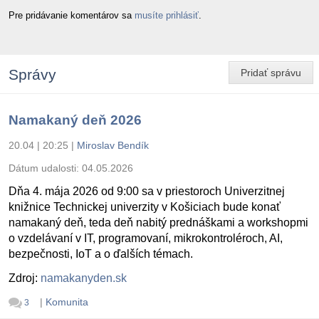
Pre pridávanie komentárov sa
musíte prihlásiť
.
Správy
Pridať správu
Namakaný deň 2026
20.04 | 20:25
|
Miroslav Bendík
Dátum udalosti:
04.05.2026
Dňa 4. mája 2026 od 9:00 sa v priestoroch Univerzitnej
knižnice Technickej univerzity v Košiciach bude konať
namakaný deň, teda deň nabitý prednáškami a workshopmi
o vzdelávaní v IT, programovaní, mikrokontroléroch, AI,
bezpečnosti, IoT a o ďalších témach.
Zdroj:
namakanyden.sk
|
Komunita
3