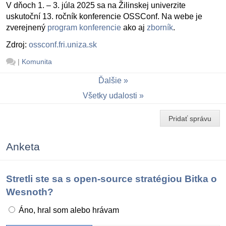
V dňoch 1. – 3. júla 2025 sa na Žilinskej univerzite
uskutoční 13. ročník konferencie OSSConf. Na webe je
zverejnený
program konferencie
ako aj
zborník
.
Zdroj:
ossconf.fri.uniza.sk
|
Komunita
Ďalšie
Všetky udalosti
Pridať správu
Anketa
Stretli ste sa s open-source stratégiou Bitka o
Wesnoth?
Áno, hral som alebo hrávam