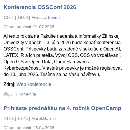
Konferencia OSSConf 2026
10.04 | 19:03
|
Miroslav Bendík
Dátum udalosti:
01.07.2026
Aj tento rok sa na Fakulte riadenia a informatiky Žilinskej
Univerzity v dňoch 1-3. júla 2026 bude konať konferencia
OSSConf. Príspevky budú zaradené v sekciách: Open AI,
LATEX, R a ich priatelia, Vývoj OSS, OSS vo vzdelávaní,
Open GIS & Open Data, Open Hardware a
Kyberbezpečnosť. Vlastné príspevky je možné registrovať
do 10. júna 2026. Tešíme sa na Vašu návštevu.
Zdroj:
Web konferencie
|
Komunita
1
Prihláste prednášku na 4. ročník OpenCamp
24.01 | 14:45
|
MarekGalinski
Dátum udalosti:
25.04.2026