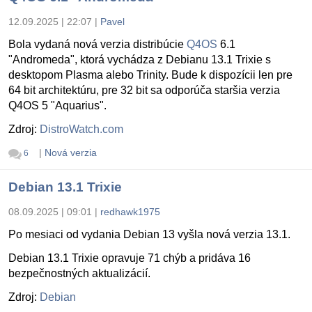
12.09.2025 | 22:07
|
Pavel
Bola vydaná nová verzia distribúcie
Q4OS
6.1
"Andromeda", ktorá vychádza z Debianu 13.1 Trixie s
desktopom Plasma alebo Trinity. Bude k dispozícii len pre
64 bit architektúru, pre 32 bit sa odporúča staršia verzia
Q4OS 5 "Aquarius".
Zdroj:
DistroWatch.com
|
Nová verzia
6
Debian 13.1 Trixie
08.09.2025 | 09:01
|
redhawk1975
Po mesiaci od vydania Debian 13 vyšla nová verzia 13.1.
Debian 13.1 Trixie opravuje 71 chýb a pridáva 16
bezpečnostných aktualizácií.
Zdroj:
Debian