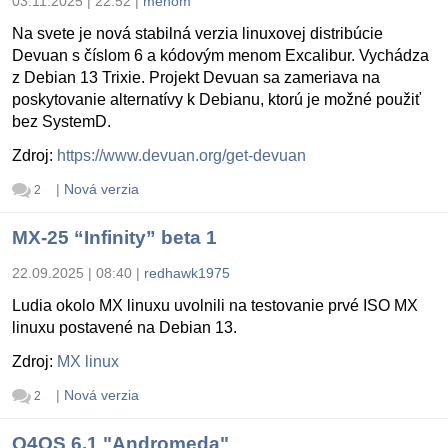
03.11.2025 | 22:52
|
menom
Na svete je nová stabilná verzia linuxovej distribúcie
Devuan s číslom 6 a kódovým menom Excalibur. Vychádza
z Debian 13 Trixie. Projekt Devuan sa zameriava na
poskytovanie alternatívy k Debianu, ktorú je možné použiť
bez SystemD.
Zdroj:
https://www.devuan.org/get-devuan
|
Nová verzia
2
MX-25 “Infinity” beta 1
22.09.2025 | 08:40
|
redhawk1975
Ludia okolo MX linuxu uvolnili na testovanie prvé ISO MX
linuxu postavené na Debian 13.
Zdroj:
MX linux
|
Nová verzia
2
Q4OS 6.1 "Andromeda"