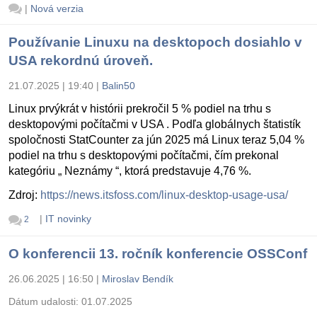
|
Nová verzia
Používanie Linuxu na desktopoch dosiahlo v
USA rekordnú úroveň.
21.07.2025 | 19:40
|
Balin50
Linux prvýkrát v histórii prekročil 5 % podiel na trhu s
desktopovými počítačmi v USA . Podľa globálnych štatistík
spoločnosti StatCounter za jún 2025 má Linux teraz 5,04 %
podiel na trhu s desktopovými počítačmi, čím prekonal
kategóriu „ Neznámy “, ktorá predstavuje 4,76 %.
Zdroj:
https://news.itsfoss.com/linux-desktop-usage-usa/
|
IT novinky
2
O konferencii 13. ročník konferencie OSSConf
26.06.2025 | 16:50
|
Miroslav Bendík
Dátum udalosti:
01.07.2025